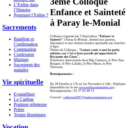
3ème Colloque
L’Eglise dans
Enfance et Sainteté
l’Histoire
Pourquoi l’Eglise ?
à Paray le-Monial
Sacrements
Colloque organisé par l’Association
"Enfance et
Baptême et
Sainteté"
à Paray le Monial , destiné aux parents,
éducateurs et aux enfants (session spirituelle par tranches
Confirmation
d’âge).
Communion
Thème du Colloque :
"Laissez venir à moi les petits
enfants, car c’est à leurs pareils qu’appartient le
Confession
Royaume des Cieux".
Mariage
Nombreux intervenants dont Mgr Cattenoz, le Père Stan
Rougier, le Père Labaky, le Père Marot, le Père
Sacrement des
Thévenin.
malades
Renseignements :
Vie spirituelle
Du 28 Octobre à 17h au 1er Novembre à 14h - Dépliants
disponibles sur le site
www.enfanceetsaintete.org
-
Renseignements : 01 57 63 98 15
Evangéliser
Courriel :
colloque2007@enfanceetsaintete.org
Le Carême
Pratique religieuse
Prière
Temps liturgiques
Vocation