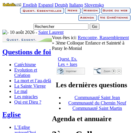
English
Espanol
Deutsh
Italiano
Slovensko
10 août 2026 -
Saint Laurent
Vous êtes ici:
Rencontre, Rassemblement
» 3ème Colloque Enfance et Sainteté à
Paray le-Monial
Questions de foi
Quest. Es.
Les + lues
Catéchisme
Evolution et
Création
La mort et l’au-delà
Les dernières questions
La Sainte Vierge
Le mal
Les miracles
Communauté Saint Jean
Qui est Dieu ?
Communauté du Chemin Neuf
Communauté Saint Martin
Eglise
Agenda et annuaire
L’Eglise
aujourd’hui