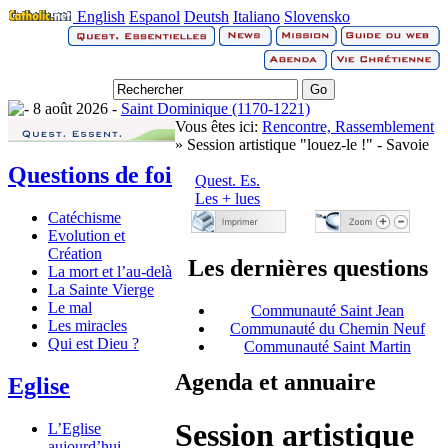
English
Espanol
Deutsh
Italiano
Slovensko
8 août 2026 -
Saint Dominique (1170-1221)
Vous êtes ici:
Rencontre, Rassemblement
» Session artistique "louez-le !" - Savoie
Questions de foi
Quest. Es.
Les + lues
Catéchisme
Evolution et
Création
Les dernières questions
La mort et l’au-delà
La Sainte Vierge
Le mal
Communauté Saint Jean
Les miracles
Communauté du Chemin Neuf
Qui est Dieu ?
Communauté Saint Martin
Agenda et annuaire
Eglise
Session artistique
L’Eglise
aujourd’hui