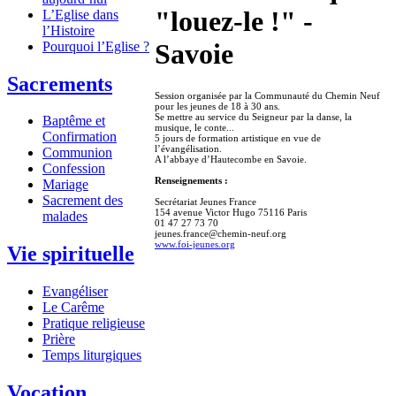
"louez-le !" -
L’Eglise dans
l’Histoire
Savoie
Pourquoi l’Eglise ?
Sacrements
Session organisée par la Communauté du Chemin Neuf
pour les jeunes de 18 à 30 ans.
Se mettre au service du Seigneur par la danse, la
Baptême et
musique, le conte...
Confirmation
5 jours de formation artistique en vue de
l’évangélisation.
Communion
A l’abbaye d’Hautecombe en Savoie.
Confession
Renseignements :
Mariage
Sacrement des
Secrétariat Jeunes France
154 avenue Victor Hugo 75116 Paris
malades
01 47 27 73 70
jeunes.france@chemin-neuf.org
www.foi-jeunes.org
Vie spirituelle
Evangéliser
Le Carême
Pratique religieuse
Prière
Temps liturgiques
Vocation