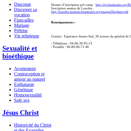
Diaconat
Dossier d’inscription pré-camp :
http://ejs.beatitudes.or
Inscription session de Lourdes :
Discerner sa
http://lourdes.sessions.beatitudes.org/images/Depliant.pdf
vocation
Fiançailles
Renseignements :
Mariage
Prêtrise
Vie religieuse
Contact : Espérance Jeunes Sud, 30 avenue du général de G
/ Téléphone : 04-66-39-05-13
Sexualité et
/ Portable : 06-89-06-71-46
bioéthique
Avortement
Contraception et
amour au naturel
Euthanasie
Génétique
Homosexualité
Safe sex
Jésus Christ
Historicité du Christ
et des Evangiles