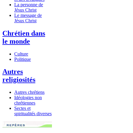
La personne de
Jésus Christ
Le message de
Jésus Christ
Chrétien dans
le monde
Culture
Politique
Autres
religiosités
Autres chrétiens
Idéologies non
chrétiennes
Sectes et
spiritualités diverses