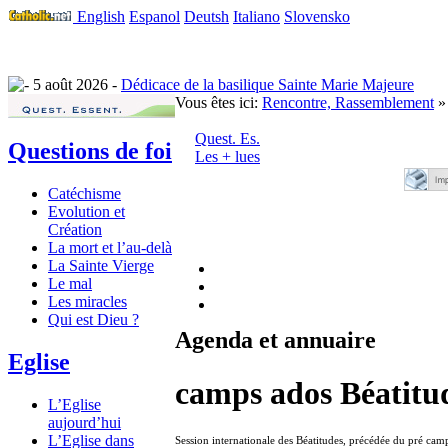
English
Espanol
Deutsh
Italiano
Slovensko
5 août 2026 -
Dédicace de la basilique Sainte Marie Majeure
Vous êtes ici:
Rencontre, Rassemblement
» 
Quest. Es.
Questions de foi
Les + lues
Catéchisme
Evolution et
Création
La mort et l’au-delà
La Sainte Vierge
Le mal
Les miracles
Qui est Dieu ?
Agenda et annuaire
Eglise
camps ados Béatitu
L’Eglise
aujourd’hui
L’Eglise dans
Session internationale des Béatitudes, précédée du pré cam