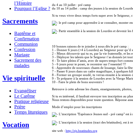
l’Histoire
du 4 au 10 juillet : pré camp
Pourquoi l’Eglise ?
du 10 au 14 juillet : camp des jeunes à la session de Lourd
Si tu veux vivre deux temps forts super avec le Seigneur, c’
Sacrements
le pré-camp pour apprendre à se connaître, monter ense
Partir ensemble à la session de Lourdes et devenir les
Baptême et
Confirmation
Communion
10 bonnes raisons de te joindre à nous dès le pré camp :
Confession
1 - Donner 6 jours (+4 à Lourdes) au Seigneur pour qu’il s
2 - Mieux découvrir qui tu es, par la vie fraternelle, et l
Mariage
3 - Déployer les talents que le Seigneur t’as donnés (et tou
Sacrement des
4 - Te faire pleins d’amis, avec de supers temps fort comme 
5 - 6 jours pour te poser, te recentrer sur l’essentiel !!!
malades
6 - Apprendre de nouveaux chants de louange, faire la fête
7 - Passer 6 jours dans un cadre magnifique, à quelques ki
8 - Former un groupe soudé, tu verras ensuite à la session
Vie spirituelle
9 - Te préparer à la session de Lourdes avec la Vierge Mari
10 - Faire le plein de bons souvenirs !
Retrouve à cette adresse les chants, enseignements, photos
Evangéliser
Le Carême
Si tu es intéressé, il faudrait envoyer ton inscription au plus
Nous restons disponibles pour toute question. Réponse assu
Pratique religieuse
Prière
Mode d’emploi pour les inscriptions
Temps liturgiques
L’inscription "Espérance Jeunes sud - pré camp" est à 
L’inscription à la session (tract des béatitudes), est à
Vocation
site web :
http://ejs.beatitudes.org