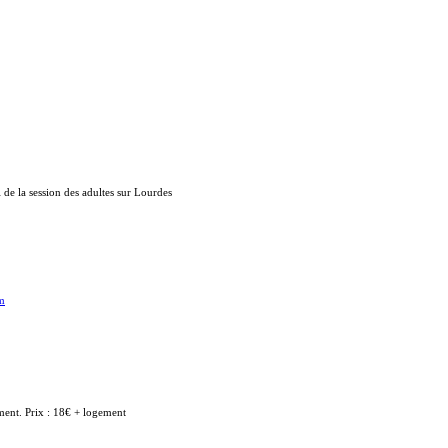
l de la session des adultes sur Lourdes
tm
gement. Prix : 18€ + logement