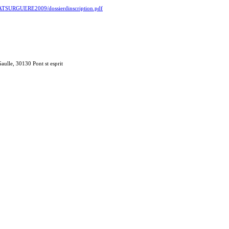
g/BATSURGUERE2009/dossierdinscription.pdf
aulle, 30130 Pont st esprit