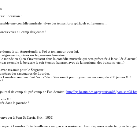
es
est l’occasion :
mble une comédie musicale, vivre des temps forts spirituels et fraternels....
 forces vives du camp des jeunes !
e donne à toi. Approfondir ta Foi et ton amour pour lui.
es enseignements prévus sur la personne humaine.
t le monde en a) en t’investissant dans la comédie musicale qui sera présentée à la veillée d’accuei
par exemple la bergerie le soir (temps fraternel avec de la musique, des boissons, etc...)
 avec tes amis pour le Seigneur !
lomètres des sanctuaires de Lourdes.
 de Lourdes combien c’est "extra" de d’être soudé pour dynamiser un camp de 200 jeunes !!!!
e !
, journal de camp du pré-camp de l’an dernier :
http://ejs.beatitudes.org/garaison08/garaison08.h
 vite !!!
rée dans la journée !
renvoyer à Pont St Esprit. Prix : 165€
 renvoyer à Lourdes. Si ta famille ne vient pas à la session sur Lourdes, nous contacter pour le lo