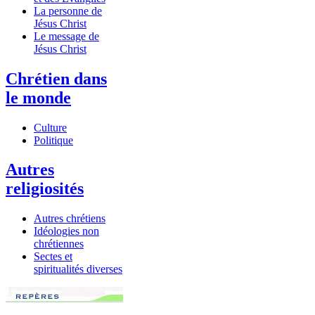
La personne de
Jésus Christ
Le message de
Jésus Christ
Chrétien dans
le monde
Culture
Politique
Autres
religiosités
Autres chrétiens
Idéologies non
chrétiennes
Sectes et
spiritualités diverses