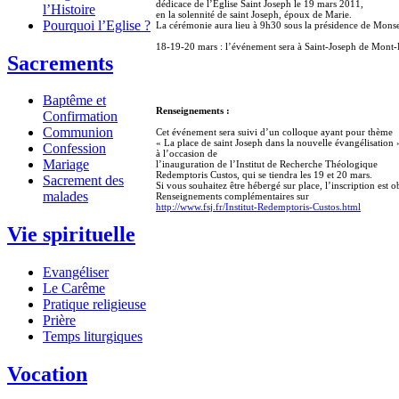
dédicace de l’Eglise Saint Joseph le 19 mars 2011,
l’Histoire
en la solennité de saint Joseph, époux de Marie.
Pourquoi l’Eglise ?
La cérémonie aura lieu à 9h30 sous la présidence de Monsei
18-19-20 mars : l’événement sera à Saint-Joseph de Mont
Sacrements
Baptême et
Renseignements :
Confirmation
Communion
Cet événement sera suivi d’un colloque ayant pour thème
« La place de saint Joseph dans la nouvelle évangélisation 
Confession
à l’occasion de
Mariage
l’inauguration de l’Institut de Recherche Théologique
Redemptoris Custos, qui se tiendra les 19 et 20 mars.
Sacrement des
Si vous souhaitez être hébergé sur place, l’inscription est 
malades
Renseignements complémentaires sur
http://www.fsj.fr/Institut-Redemptoris-Custos.html
Vie spirituelle
Evangéliser
Le Carême
Pratique religieuse
Prière
Temps liturgiques
Vocation