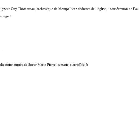
gneur Guy Thomazeau, archevêque de Montpellier : dédicace de l’église, - consécration de l’aute
-Rouge !
»
obligatoire auprès de Soeur Marie-Pierre : s.marie-pierre@fsj.fr