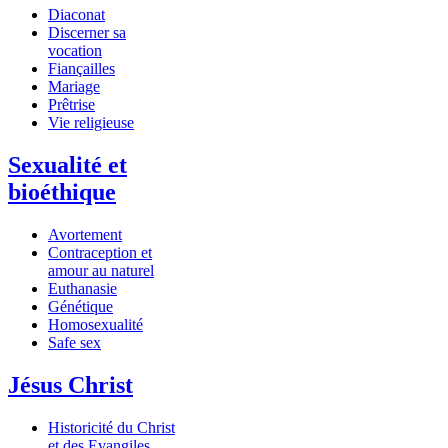
Diaconat
Discerner sa
vocation
Fiançailles
Mariage
Prêtrise
Vie religieuse
Sexualité et
bioéthique
Avortement
Contraception et
amour au naturel
Euthanasie
Génétique
Homosexualité
Safe sex
Jésus Christ
Historicité du Christ
et des Evangiles