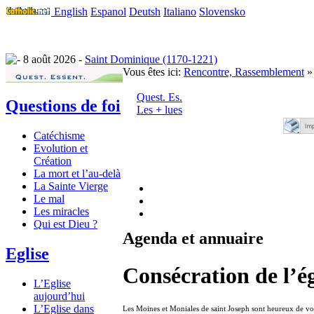
English
Espanol
Deutsh
Italiano
Slovensko
8 août 2026 -
Saint Dominique (1170-1221)
Vous êtes ici:
Rencontre, Rassemblement
» 
Quest. Es.
Questions de foi
Les + lues
Catéchisme
Evolution et
Création
La mort et l’au-delà
La Sainte Vierge
Le mal
Les miracles
Qui est Dieu ?
Agenda et annuaire
Eglise
Consécration de l’é
L’Eglise
aujourd’hui
L’Eglise dans
Les Moines et Moniales de saint Joseph sont heureux de vou