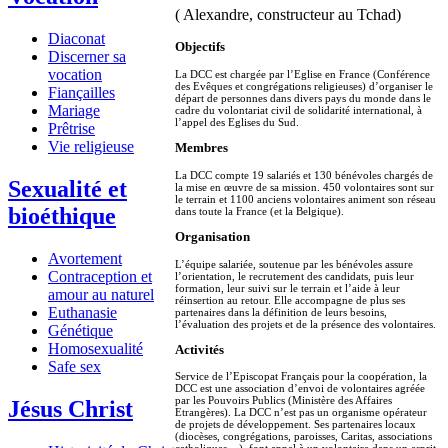
( Alexandre, constructeur au Tchad)
Diaconat
Objectifs
Discerner sa
vocation
La DCC est chargée par l’Eglise en France (Conférence
des Evêques et congrégations religieuses) d’organiser le
Fiançailles
départ de personnes dans divers pays du monde dans le
Mariage
cadre du volontariat civil de solidarité international, à
l’appel des Eglises du Sud.
Prêtrise
Vie religieuse
Membres
La DCC compte 19 salariés et 130 bénévoles chargés de
Sexualité et
la mise en œuvre de sa mission. 450 volontaires sont sur
le terrain et 1100 anciens volontaires animent son réseau
bioéthique
dans toute la France (et la Belgique).
Organisation
Avortement
L’équipe salariée, soutenue par les bénévoles assure
Contraception et
l’orientation, le recrutement des candidats, puis leur
formation, leur suivi sur le terrain et l’aide à leur
amour au naturel
réinsertion au retour. Elle accompagne de plus ses
Euthanasie
partenaires dans la définition de leurs besoins,
l’évaluation des projets et de la présence des volontaires.
Génétique
Homosexualité
Activités
Safe sex
Service de l’Episcopat Français pour la coopération, la
DCC est une association d’envoi de volontaires agréée
par les Pouvoirs Publics (Ministère des Affaires
Jésus Christ
Etrangères). La DCC n’est pas un organisme opérateur
de projets de développement. Ses partenaires locaux
(diocèses, congrégations, paroisses, Caritas, associations