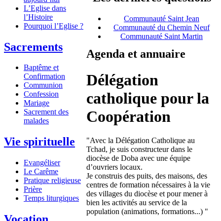
L’Eglise dans
l’Histoire
Communauté Saint Jean
Pourquoi l’Eglise ?
Communauté du Chemin Neuf
Communauté Saint Martin
Sacrements
Agenda et annuaire
Baptême et
Délégation
Confirmation
Communion
catholique pour la
Confession
Mariage
Coopération
Sacrement des
malades
Vie spirituelle
"Avec la Délégation Catholique au
Tchad, je suis constructeur dans le
diocèse de Doba avec une équipe
Evangéliser
d’ouvriers locaux.
Le Carême
Je construis des puits, des maisons, des
Pratique religieuse
centres de formation nécessaires à la vie
Prière
des villages du diocèse et pour mener à
Temps liturgiques
bien les activités au service de la
population (animations, formations...) "
Vocation