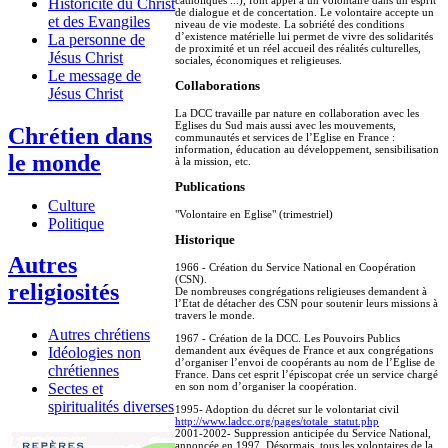
catholiques ...), font appel à un volontaire dans un esprit
Historicité du Christ
de dialogue et de concertation. Le volontaire accepte un
et des Evangiles
niveau de vie modeste. La sobriété des conditions
d’existence matérielle lui permet de vivre des solidarités
La personne de
de proximité et un réel accueil des réalités culturelles,
Jésus Christ
sociales, économiques et religieuses.
Le message de
Collaborations
Jésus Christ
La DCC travaille par nature en collaboration avec les
Eglises du Sud mais aussi avec les mouvements,
Chrétien dans
communautés et services de l’Eglise en France :
information, éducation au développement, sensibilisation
le monde
à la mission, etc.
Publications
Culture
"Volontaire en Eglise" (trimestriel)
Politique
Historique
Autres
1966 - Création du Service National en Coopération
(CSN).
religiosités
De nombreuses congrégations religieuses demandent à
l’Etat de détacher des CSN pour soutenir leurs missions à
travers le monde.
Autres chrétiens
1967 - Création de la DCC. Les Pouvoirs Publics
demandent aux évêques de France et aux congrégations
Idéologies non
d’organiser l’envoi de coopérants au nom de l’Eglise de
chrétiennes
France. Dans cet esprit l’épiscopat crée un service chargé
en son nom d’organiser la coopération.
Sectes et
spiritualités diverses
1995- Adoption du décret sur le volontariat civil
http://www.ladcc.org/pages/totale_statut.php
2001-2002- Suppression anticipée du Service National,
annoncée en 1997. Désormais, tous les volontaires de la