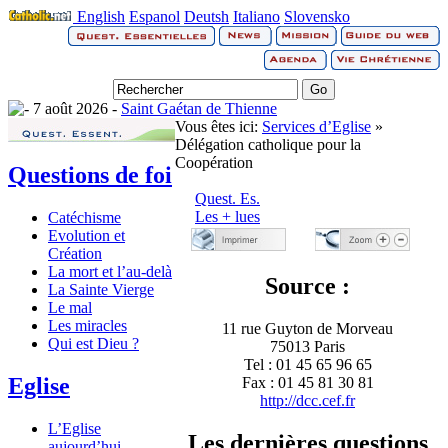
English
Espanol
Deutsh
Italiano
Slovensko
7 août 2026 -
Saint Gaétan de Thienne
Vous êtes ici:
Services d’Eglise
»
Délégation catholique pour la
Coopération
Questions de foi
Quest. Es.
Les + lues
Catéchisme
Evolution et
Création
La mort et l’au-delà
Source :
La Sainte Vierge
Le mal
Les miracles
11 rue Guyton de Morveau
Qui est Dieu ?
75013 Paris
Tel : 01 45 65 96 65
Eglise
Fax : 01 45 81 30 81
http://dcc.cef.fr
L’Eglise
Les dernières questions
aujourd’hui