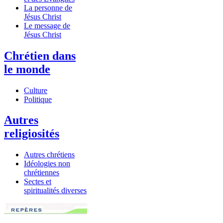
La personne de
Jésus Christ
Le message de
Jésus Christ
Chrétien dans
le monde
Culture
Politique
Autres
religiosités
Autres chrétiens
Idéologies non
chrétiennes
Sectes et
spiritualités diverses