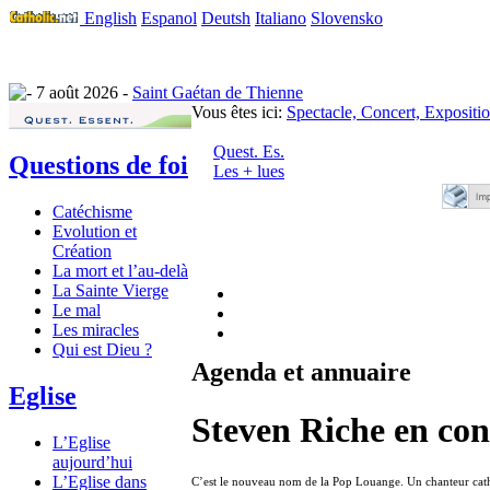
English
Espanol
Deutsh
Italiano
Slovensko
7 août 2026 -
Saint Gaétan de Thienne
Vous êtes ici:
Spectacle, Concert, Expositi
Quest. Es.
Questions de foi
Les + lues
Catéchisme
Evolution et
Création
La mort et l’au-delà
La Sainte Vierge
Le mal
Les miracles
Qui est Dieu ?
Agenda et annuaire
Eglise
Steven Riche en con
L’Eglise
aujourd’hui
L’Eglise dans
C’est le nouveau nom de la Pop Louange. Un chanteur cat