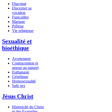
Diaconat
Discerner sa
vocation
Fiançailles
Mariage
Prêtrise
Vie religieuse
Sexualité et
bioéthique
Avortement
Contraception et
amour au naturel
Euthanasie
Génétique
Homosexualité
Safe sex
Jésus Christ
Historicité du Christ
et des Evangiles