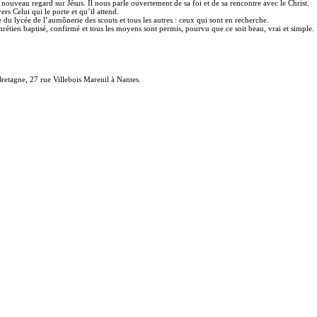
nouveau regard sur Jésus. Il nous parle ouvertement de sa foi et de sa rencontre avec le Christ.
s Celui qui le porte et qu’il attend.
 du lycée de l’aumônerie des scouts et tous les autres : ceux qui sont en recherche.
hrétien baptisé, confirmé et tous les moyens sont permis, pourvu que ce soit beau, vrai et simple.
Bretagne, 27 rue Villebois Mareuil à Nantes.