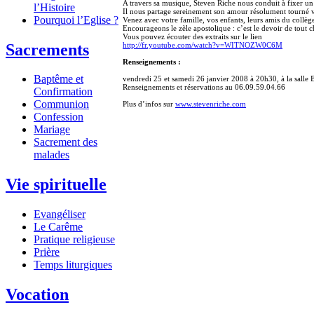
A travers sa musique, Steven Riche nous conduit à fixer un 
l’Histoire
Il nous partage sereinement son amour résolument tourné ver
Pourquoi l’Eglise ?
Venez avec votre famille, vos enfants, leurs amis du collège
Encourageons le zèle apostolique : c’est le devoir de tout c
Vous pouvez écouter des extraits sur le lien
Sacrements
http://fr.youtube.com/watch?v=WITNOZW0C6M
Renseignements :
Baptême et
vendredi 25 et samedi 26 janvier 2008 à 20h30, à la salle 
Renseignements et réservations au 06.09.59.04.66
Confirmation
Communion
Plus d’infos sur
www.stevenriche.com
Confession
Mariage
Sacrement des
malades
Vie spirituelle
Evangéliser
Le Carême
Pratique religieuse
Prière
Temps liturgiques
Vocation