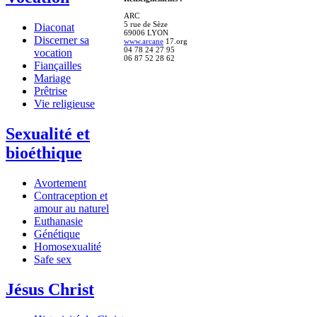
ARC
5 rue de Sèze
Diaconat
69006 LYON
Discerner sa
www.arcane
17.org
04 78 24 27 95
vocation
06 87 52 28 62
Fiançailles
Mariage
Prêtrise
Vie religieuse
Sexualité et
bioéthique
Avortement
Contraception et
amour au naturel
Euthanasie
Génétique
Homosexualité
Safe sex
Jésus Christ