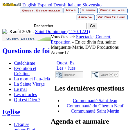
English
Espanol
Deutsh
Italiano
Slovensko
8 août 2026 -
Saint Dominique (1170-1221)
Vous êtes ici:
Spectacle, Concert,
Exposition
» En ce divin feu, sainte
Marguerite-Marie, DVD Productions
Questions de foi
Arcane17
Quest. Es.
Catéchisme
Les + lues
Evolution et
Création
La mort et l’au-delà
La Sainte Vierge
Les dernières questions
Le mal
Les miracles
Qui est Dieu ?
Communauté Saint Jean
Communauté du Chemin Neuf
Eglise
Communauté Saint Martin
Agenda et annuaire
L’Eglise
aujourd’hui