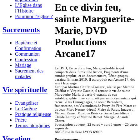
En ce divin feu,
L’Eglise dans
l’Histoire
sainte Marguerite-
Pourquoi l’Eglise ?
Marie, DVD
Sacrements
Productions
Baptême et
Confirmation
Arcane17
Communion
Confession
Mariage
Le DVD, En ce divin feu, Marguerite-Marie,qui
Sacrement des
comporte deux films, une fiction, Fragments d’une
autobiographie, et un documentaire, Témoignages,
malades
paraîtra fin mars 2010. Il est produit par Arcane 17, des
arts à la grange.
Ecrit par Martine Chifflot-Comazzi, réalisé par Martine
Vie spirituelle
Chifflot et Virginie Gaudin, il retrace la vie de sainte
Marguerite-Marie, à partir d’extraits de son
autobiographie. Il est complété par un documentaire qui
recueille les Témoignages, de soeur Bernadette,
Evangéliser
franciscaine, des Visitandines de Paray, du Père Marot et
Le Carême
de Jean-Marc Nesme, député-Maire de Paray. Images :
Vincent Ramet. Musique Béatrice Berne.Comédiens :
Pratique religieuse
Claude Antony et Martine Ramet. Mixage : Ananda
Prière
Cherer.
Souscription ouverte : 22 euros + port 3 euros = 25 euros
Temps liturgiques
auprès de :
ARC 5 rue de Sèze LYON 69006
Vocation
Renseignements :