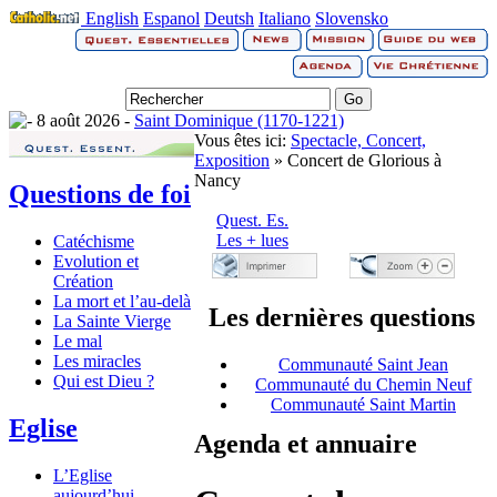
English
Espanol
Deutsh
Italiano
Slovensko
8 août 2026 -
Saint Dominique (1170-1221)
Vous êtes ici:
Spectacle, Concert,
Exposition
» Concert de Glorious à
Nancy
Questions de foi
Quest. Es.
Les + lues
Catéchisme
Evolution et
Création
La mort et l’au-delà
Les dernières questions
La Sainte Vierge
Le mal
Les miracles
Communauté Saint Jean
Qui est Dieu ?
Communauté du Chemin Neuf
Communauté Saint Martin
Eglise
Agenda et annuaire
L’Eglise
aujourd’hui