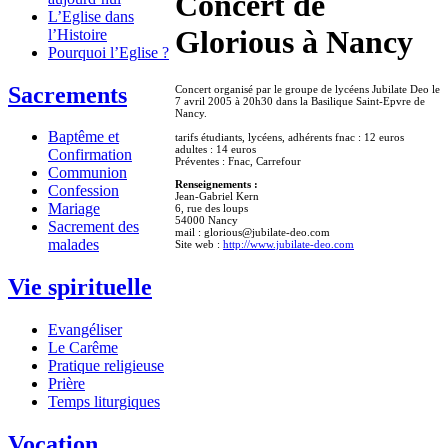
Concert de
L’Eglise dans
Glorious à Nancy
l’Histoire
Pourquoi l’Eglise ?
Sacrements
Concert organisé par le groupe de lycéens Jubilate Deo le
7 avril 2005 à 20h30 dans la Basilique Saint-Epvre de
Nancy.
Baptême et
tarifs étudiants, lycéens, adhérents fnac : 12 euros
adultes : 14 euros
Confirmation
Préventes : Fnac, Carrefour
Communion
Renseignements :
Confession
Jean-Gabriel Kern
Mariage
6, rue des loups
54000 Nancy
Sacrement des
mail : glorious@jubilate-deo.com
malades
Site web :
http://www.jubilate-deo.com
Vie spirituelle
Evangéliser
Le Carême
Pratique religieuse
Prière
Temps liturgiques
Vocation