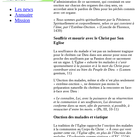
d’administration de ce sacrement, qui consistait en une
onction sur chacun des organes des cinq sens, on
Les news
accordait ainsi le pardon de Dieu pour les péchés commis
avec cet organe.
Annuaire
« Nous sommes guéris spirituellement par la Pénitence.
Mission
Spirituellement et corporellement, selon ce qui convient à
l’âme, par l’Extrême-Onction. »
(Concile de Florence,
1439)
Souffrir et mourir avec le Christ par Son
Eglise
La souffrance du malade n’est pas un isolement tragique
pour le chrétien car Dieu dans son amour pour nous est
proche des souffrants par sa Passion dont ce sacrement
est un signe. L’Église
« exhorte les malades à s’unir
spontanément à la passion et à la mort du Christ pour
contribuer ainsi au bien du Peuple de Dieu. »
(Lumen
gentium, 11)
L’Onction des malades, même si elle n’est plus seulement
« extrême-onction », ne demeure pas moins la
préparation naturelle du chrétien à la rencontre en face-
à-face avec Dieu :
« Le connaître, Lui, avec la puissance de sa résurrection
et la communion à ses souffrances, Lui devenant
conforme dans sa mort, afin de parvenir, si possible, à
ressusciter d’entre les morts. »
(Ph, III, 10-11)
Onction des malades et viatique
La tradition de l’Eglise rapproche l’onction des malades
à la communion au Corps du Christ :
« À ceux qui vont
quitter cette vie, l’Église offre, en plus de l’Onction des
malades, l’Eucharistie comme viatique »
(CEC, 1524)