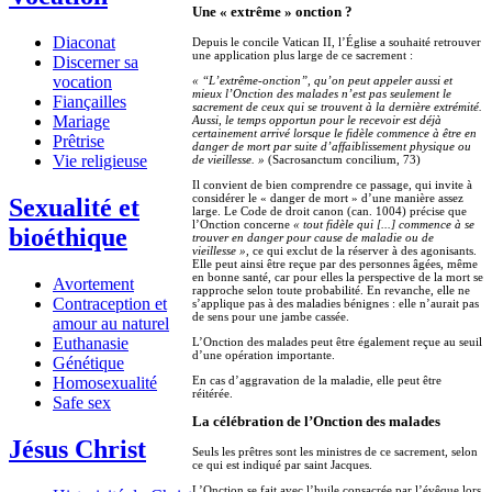
Une « extrême » onction ?
Diaconat
Depuis le concile Vatican II, l’Église a souhaité retrouver
une application plus large de ce sacrement :
Discerner sa
vocation
« “L’extrême-onction”, qu’on peut appeler aussi et
mieux l’Onction des malades n’est pas seulement le
Fiançailles
sacrement de ceux qui se trouvent à la dernière extrémité.
Mariage
Aussi, le temps opportun pour le recevoir est déjà
certainement arrivé lorsque le fidèle commence à être en
Prêtrise
danger de mort par suite d’affaiblissement physique ou
Vie religieuse
de vieillesse. »
(Sacrosanctum concilium, 73)
Il convient de bien comprendre ce passage, qui invite à
considérer le « danger de mort » d’une manière assez
Sexualité et
large. Le Code de droit canon (can. 1004) précise que
l’Onction concerne
« tout fidèle qui [...] commence à se
bioéthique
trouver en danger pour cause de maladie ou de
vieillesse »
, ce qui exclut de la réserver à des agonisants.
Elle peut ainsi être reçue par des personnes âgées, même
en bonne santé, car pour elles la perspective de la mort se
Avortement
rapproche selon toute probabilité. En revanche, elle ne
Contraception et
s’applique pas à des maladies bénignes : elle n’aurait pas
de sens pour une jambe cassée.
amour au naturel
Euthanasie
L’Onction des malades peut être également reçue au seuil
d’une opération importante.
Génétique
Homosexualité
En cas d’aggravation de la maladie, elle peut être
réitérée.
Safe sex
La célébration de l’Onction des malades
Jésus Christ
Seuls les prêtres sont les ministres de ce sacrement, selon
ce qui est indiqué par saint Jacques.
L’Onction se fait avec l’huile consacrée par l’évêque lors