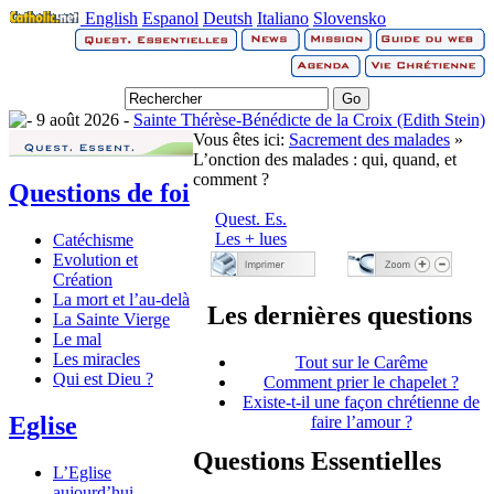
English
Espanol
Deutsh
Italiano
Slovensko
9 août 2026 -
Sainte Thérèse-Bénédicte de la Croix (Edith Stein)
Vous êtes ici:
Sacrement des malades
»
L’onction des malades : qui, quand, et
comment ?
Questions de foi
Quest. Es.
Les + lues
Catéchisme
Evolution et
Création
La mort et l’au-delà
Les dernières questions
La Sainte Vierge
Le mal
Les miracles
Tout sur le Carême
Qui est Dieu ?
Comment prier le chapelet ?
Existe-t-il une façon chrétienne de
Eglise
faire l’amour ?
Questions Essentielles
L’Eglise
aujourd’hui