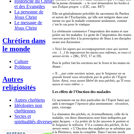
Historicité du Christ
de la messe chrismale :
« le curé demandera les huiles à
et des Evangiles
son Évêque propre. »
(CIC, can. 847)
La personne de
Elle est généralement précédée du sacrement du Pardon
Jésus Christ
et suivie de l’Eucharistie, qu’elle soit intégrée dans une
messe ou que le malade communie seulement, comme
Le message de
c’est le cas pour le viatique.
Jésus Christ
La cérémonie commence l’imposition des mains et une
prière sur les malades. Le geste de l’imposition des mains
renvoie peut-être à la prescription de Jésus à ses disciples
Chrétien dans
avant son Ascension :
le monde
« Voici les signes qui accompagneront ceux qui auront
cru : [...] ils imposeront les mains aux infirmes, et ceux-ci
seront écrits. »
(Mc, XVI, 17 et 18).
Culture
Puis le prêtre fait les onctions sur le front et les mains en
Politique
disant :
« N..., par cette onction sainte, que le Seigneur en sa
grande bonté vous réconforte par la grâce de l’Esprit
Autres
Saint. Ainsi, vous ayant libéré de tous péchés, qu’Il vous
sauve et vous relève. »
religiosités
Les effets de l’Onction des malades
Autres chrétiens
Ce sacrement est un don particulier de l’Esprit Saint qui
aide à envisager l’épreuve plus sereinement : réconfort,
Idéologies non
paix, courage.
chrétiennes
La rémission des péchés, et, éventuellement, celle de la
Sectes et
maladie, ces deux dimensions sont bien indiquées par
spiritualités diverses
saint Jacques :
« La prière de la foi sauvera le patient et
le Seigneur le relèvera. S’il a commis des péchés, ils lui
seront remis. »
L’Onction des malades ne se substitue pas
à la Pénitence, mais la complète. Dans l’ancien mode