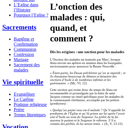
L’onction des
L’Eglise dans
l’Histoire
malades : qui,
Pourquoi l’Eglise ?
quand, et
Sacrements
comment ?
Baptême et
Confirmation
Communion
Dès les origines : une onction pour les malades
Confession
Mariage
L’Onction des malades est insinuée par Marc, lorsque
Jésus envoie ses apôtres en mission dans les bourgades
Sacrement des
environnantes pour annoncer la Bonne Nouvelle :
malades
« Étant partis, les Douze prêchèrent qu’on se repentît ; et
ils chassaient beaucoup de démons et faisaient des
onctions d’huile à de nombreux infirmes et les
Vie spirituelle
guérissaient. »
(Mc, VI, 12)
Cette onction qui existe donc du temps de Jésus est
recommandée et promulguée par la lettre de saint
Evangéliser
Jacques comme un rituel spécifique pour les malades de
Le Carême
la communauté chrétienne, accomplie par les prêtres
(presbytres) :
Pratique religieuse
Prière
« Quelqu’un parmi vous est-il malade ? Qu’il appelle les
presbytres de l’Église et qu’ils prient sur lui après l’avoir
Temps liturgiques
oint d’huile au nom du Seigneur. La prière de la foi
sauvera le patient et le Seigneur le relèvera. S’il a
commis des péchés, ils lui seront remis. »
(Jc, V, 13-15)
Vocation