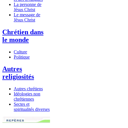
La personne de
Jésus Christ
Le message de
Jésus Christ
Chrétien dans
le monde
Culture
Politique
Autres
religiosités
Autres chrétiens
Idéologies non
chrétiennes
Sectes et
spiritualités diverses