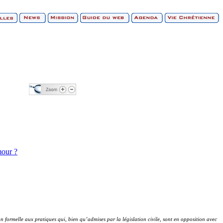
mour ?
 formelle aux pratiques qui, bien qu’admises par la législation civile, sont en opposition avec