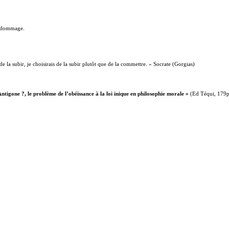
ve dommage.
 de la subir, je choisirais de la subir plutôt que de la commettre. » Socrate (Gorgias)
ntigone ?, le problème de l’obéissance à la loi inique en philosophie morale »
(Ed Téqui, 179p,