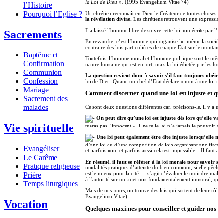
la Loi de Dieu ».
(1995 Evangelium Vitae 74)
l’Histoire
Pourquoi l’Eglise ?
Un chrétien reconnaît en Dieu le Créateur de toutes choses
la révélation divine.
Les chrétiens retrouvent une expressi
Il a laissé l’homme libre de suivre cette loi non écrite par
Sacrements
En revanche, c’est l’homme qui organise lui-même la société
contraire des lois particulières de chaque Etat sur le monta
Baptême et
Toutefois, l’homme moral et l’homme politique sont le même 
Confirmation
nature humaine qui est en tort, mais la loi édictée par les h
Communion
La question revient donc à savoir s’il faut toujours obé
Confession
loi de Dieu. Quand un chef d’Etat déclare « non à une loi mor
Mariage
Comment discerner quand une loi est injuste et q
Sacrement des
malades
Ce sont deux questions différentes car, précisons-le, il y a
On peut dire qu’une loi est injuste dès lors qu’elle va
Vie spirituelle
tueras pas l’innocent ». Une telle loi n’a jamais le pouvoir
Une loi peut également être dite injuste lorsqu’elle 
d’une loi ou d’une composition de lois organisant une fisca
Evangéliser
et parfois non, et parfois aussi cela est impossible... Il fau
Le Carême
En résumé, il faut se référer à la loi morale pour savoir si
Pratique religieuse
modalités pratiques d’atteinte du bien commun, si elle pêch
est le mieux pour la cité : il s’agit d’évaluer le moindre m
Prière
à l’autorité sur un sujet non fondamentalement immoral, qu
Temps liturgiques
Mais de nos jours, on trouve des lois qui sortent de leur rô
Evangelium Vitae).
Vocation
Quelques maximes pour conseiller et guider nos 