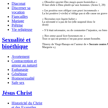
« Oboedire oportet Deo magis quam hominibus »
Diaconat
Il faut obéir à Dieu plutôt qu’aux hommes. (Actes 5, 29)
Discerner sa
« Lex positiva non obligat cum gravi incommodo »
vocation
La loi positive (=civile) n’oblige pas si elle cause un gra
Fiançailles
« Necessitas non legem habet »
Mariage
La nécessité n’a pas de loi (elle suspend donc le
droit)
Prêtrise
Vie religieuse
« S’il était nécessaire, ou de commettre l’injustice, ou bien
« Non omne quod licet honestum est. »
Sexualité et
Tout ce qui est permis n’est pas pour autant honnête.
Thierry de Vingt-Hanaps est l’auteur de
« Socrate contre A
bioéthique
Margerie s.j.
Avortement
Contraception et
amour au naturel
Euthanasie
Génétique
Homosexualité
Safe sex
Jésus Christ
Historicité du Christ
et des Evangiles