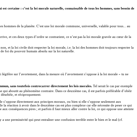
i est certaine : c’est la loi morale naturelle, connaissable de tous les hommes, sans besoin de
es hommes de la planète. C’est une loi morale commune, universelle, valable pour tous... au
rive, et ces deux types d’ordre se contrarient, ce n’est pas la loi morale gravée au cœur de la
on, et la loi civile doit respecter la loi morale, i.e. la loi des hommes doit toujours respecter la
n de foi du pouvoir humain absolu sur la loi naturelle.
i légifère sur l’avortement, dans la mesure où l’avortement s’oppose à la loi morale « tu ne
commun, sans toutefois contrecarrer directement les lois morales.
Tel serait le cas par exemple
ême qui aboutit au phénomène contraire. Dans ce deuxième cas, il est parfois préférable d’obéir
de désobéir, et réciproquement.
qu’elle s’oppose directement aux principes moraux, ou bien si elle s’oppose seulement aux
e la réaction à avoir dans le deuxième cas est plus complexe car elle nécessite de peser ce qui
aux conséquences pires ; et parfois il faut mieux aller contre la loi, ce qui oppose une atteinte
 a une permissivité qui peut entraîner une confusion terrible entre le bien et le mal (cf.