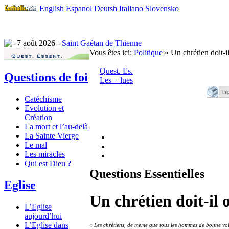
English
Espanol
Deutsh
Italiano
Slovensko
7 août 2026 -
Saint Gaétan de Thienne
Vous êtes ici:
Politique
» Un chrétien doit-il
Quest. Es.
Questions de foi
Les + lues
Catéchisme
Evolution et
Création
La mort et l’au-delà
La Sainte Vierge
Le mal
Les miracles
Qui est Dieu ?
Questions Essentielles
Eglise
Un chrétien doit-il o
L’Eglise
aujourd’hui
L’Eglise dans
« Les chrétiens, de même que tous les hommes de bonne volo