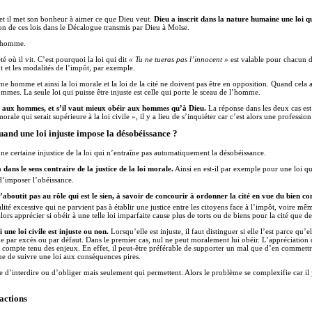
 et il met son bonheur à aimer ce que Dieu veut.
Dieu a inscrit dans la nature humaine une loi qu
on de ces lois dans le Décalogue transmis par Dieu à Moïse.
 l’homme.
 où il vit. C’est pourquoi la loi qui dit
« Tu ne tueras pas l’innocent »
est valable pour chacun d
nt et les modalités de l’impôt, par exemple.
homme et ainsi la loi morale et la loi de la cité ne doivent pas être en opposition. Quand cela ar
ommes. La seule loi qui puisse être injuste est celle qui porte le sceau de l’homme.
ir aux hommes, et s’il vaut mieux obéir aux hommes qu’à Dieu.
La réponse dans les deux cas est n
ale qui serait supérieure à la loi civile », il y a lieu de s’inquiéter car c’est alors une professio
uand une loi injuste impose la désobéissance ?
 une certaine injustice de la loi qui n’entraîne pas automatiquement la désobéissance.
 dans le sens contraire de la justice de la loi morale.
Ainsi en est-il par exemple pour une loi qu
 d’imposer l’obéissance.
n’aboutit pas au rôle qui est le sien, à savoir de concourir à ordonner la cité en vue du bien 
lité excessive qui ne parvient pas à établir une justice entre les citoyens face à l’impôt, voire m
t alors apprécier si obéir à une telle loi imparfaite cause plus de torts ou de biens pour la cité que 
 une loi civile est injuste ou non.
Lorsqu’elle est injuste, il faut distinguer si elle l’est parce 
e par excès ou par défaut. Dans le premier cas, nul ne peut moralement lui obéir. L’appréciation d
al compte tenu des enjeux. En effet, il peut-être préférable de supporter un mal que d’en commettre 
e de suivre une loi aux conséquences pires.
le d’interdire ou d’obliger mais seulement qui permettent. Alors le problème se complexifie car il y
actions