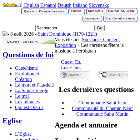
English
Espanol
Deutsh
Italiano
Slovensko
8 août 2026 -
Saint Dominique (1170-1221)
Vous êtes ici:
Spectacle, Concert,
Exposition
» Les chrétiens fêtent la
musique à Perpignan
Questions de foi
Quest. Es.
Les + lues
Catéchisme
Evolution et
Création
La mort et l’au-delà
Les dernières questions
La Sainte Vierge
Le mal
Les miracles
Communauté Saint Jean
Qui est Dieu ?
Communauté du Chemin Neuf
Communauté Saint Martin
Eglise
Agenda et annuaire
L’Eglise
aujourd’hui