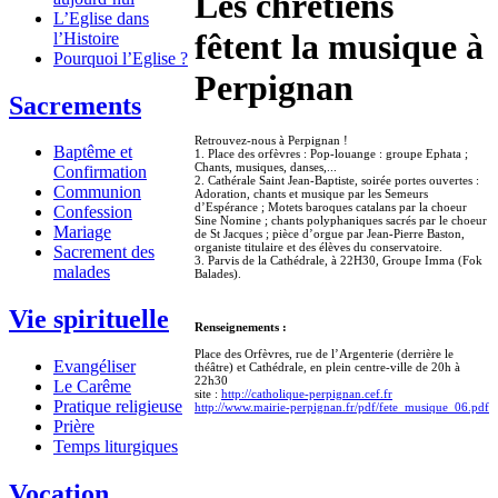
Les chrétiens
L’Eglise dans
fêtent la musique à
l’Histoire
Pourquoi l’Eglise ?
Perpignan
Sacrements
Retrouvez-nous à Perpignan !
Baptême et
1. Place des orfèvres : Pop-louange : groupe Ephata ;
Chants, musiques, danses,...
Confirmation
2. Cathérale Saint Jean-Baptiste, soirée portes ouvertes :
Communion
Adoration, chants et musique par les Semeurs
d’Espérance ; Motets baroques catalans par la choeur
Confession
Sine Nomine ; chants polyphaniques sacrés par le choeur
Mariage
de St Jacques ; pièce d’orgue par Jean-Pierre Baston,
organiste titulaire et des élèves du conservatoire.
Sacrement des
3. Parvis de la Cathédrale, à 22H30, Groupe Imma (Fok
malades
Balades).
Vie spirituelle
Renseignements :
Place des Orfèvres, rue de l’Argenterie (derrière le
Evangéliser
théâtre) et Cathédrale, en plein centre-ville de 20h à
22h30
Le Carême
site :
http://catholique-perpignan.cef.fr
Pratique religieuse
http://www.mairie-perpignan.fr/pdf/fete_musique_06.pdf
Prière
Temps liturgiques
Vocation