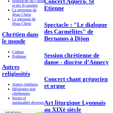
Concert Aquero. St
Historicité du Christ
et des Evangiles
Etienne
La personne de
Jésus Christ
Le message de
Jésus Christ
Spectacle : "Le dialogue
des Carmélites" de
Chrétien dans
Bernanos à Dijon
le monde
Culture
Session chrétienne de
Politique
danse - diocèse d’Annecy
Autres
religiosités
Concert chant grégorien
Autres chrétiens
et orgue
Idéologies non
chrétiennes
Sectes et
Art liturgique Lyonnais
spiritualités diverses
au XIXè siècle