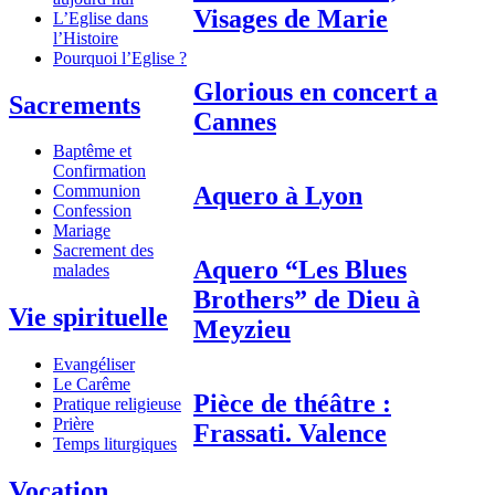
Visages de Marie
L’Eglise dans
l’Histoire
Pourquoi l’Eglise ?
Glorious en concert a
Sacrements
Cannes
Baptême et
Confirmation
Aquero à Lyon
Communion
Confession
Mariage
Sacrement des
Aquero “Les Blues
malades
Brothers” de Dieu à
Vie spirituelle
Meyzieu
Evangéliser
Le Carême
Pièce de théâtre :
Pratique religieuse
Prière
Frassati. Valence
Temps liturgiques
Vocation