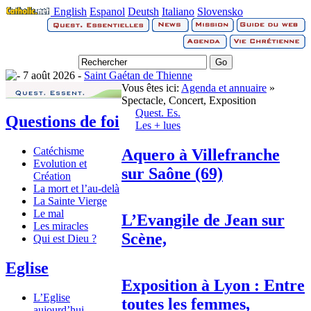
English
Espanol
Deutsh
Italiano
Slovensko
7 août 2026 -
Saint Gaétan de Thienne
Vous êtes ici:
Agenda et annuaire
»
Spectacle, Concert, Exposition
Quest. Es.
Questions de foi
Les + lues
Catéchisme
Aquero à Villefranche
Evolution et
sur Saône (69)
Création
La mort et l’au-delà
La Sainte Vierge
Le mal
L’Evangile de Jean sur
Les miracles
Scène,
Qui est Dieu ?
Eglise
Exposition à Lyon : Entre
L’Eglise
toutes les femmes,
aujourd’hui