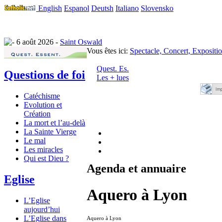
English
Espanol
Deutsh
Italiano
Slovensko
6 août 2026 -
Saint Oswald
Vous êtes ici:
Spectacle, Concert, Expositi
Quest. Es.
Questions de foi
Les + lues
Catéchisme
Evolution et
Création
La mort et l’au-delà
La Sainte Vierge
Le mal
Les miracles
Qui est Dieu ?
Agenda et annuaire
Eglise
Aquero à Lyon
L’Eglise
aujourd’hui
L’Eglise dans
Aquero à Lyon