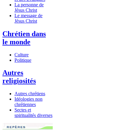
La personne de
Jésus Christ
Le message de
Jésus Christ
Chrétien dans
le monde
Culture
Politique
Autres
religiosités
Autres chrétiens
Idéologies non
chrétiennes
Sectes et
spiritualités diverses