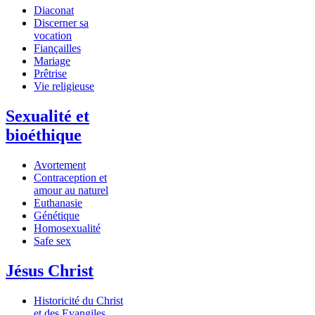
Diaconat
Discerner sa
vocation
Fiançailles
Mariage
Prêtrise
Vie religieuse
Sexualité et
bioéthique
Avortement
Contraception et
amour au naturel
Euthanasie
Génétique
Homosexualité
Safe sex
Jésus Christ
Historicité du Christ
et des Evangiles