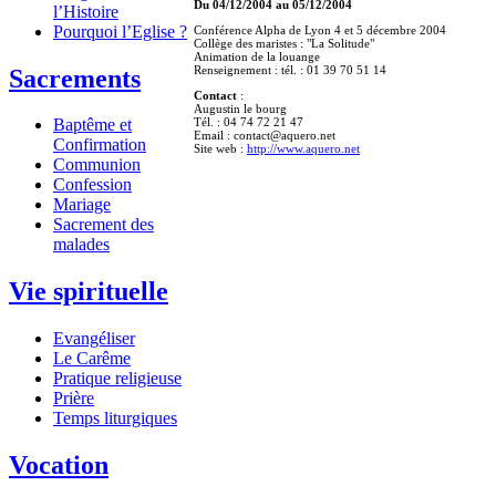
Du 04/12/2004 au 05/12/2004
l’Histoire
Pourquoi l’Eglise ?
Conférence Alpha de Lyon 4 et 5 décembre 2004
Collège des maristes : "La Solitude"
Animation de la louange
Renseignement : tél. : 01 39 70 51 14
Sacrements
Contact
:
Augustin le bourg
Tél. : 04 74 72 21 47
Baptême et
Email : contact@aquero.net
Confirmation
Site web :
http://www.aquero.net
Communion
Confession
Mariage
Sacrement des
malades
Vie spirituelle
Evangéliser
Le Carême
Pratique religieuse
Prière
Temps liturgiques
Vocation