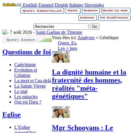
English
Espanol
Deutsh
Italiano
Slovensko
7 août 2026 -
Saint Gaétan de Thienne
Vous êtes ici:
Analyses
» Génétique
Quest. Es.
Les + lues
Questions de foi
Catéchisme
Evolution et
La dignité humaine et la
Création
fraternité des hommes,
La mort et l’au-delà
La Sainte Vierge
réalités "méta-
Le mal
génétiques"
Les miracles
Qui est Dieu ?
Eglise
Mgr Schooyans : Le
L’Eglise
aujourd’hui