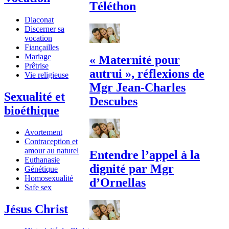
Téléthon
Diaconat
Discerner sa
vocation
Fiançailles
Mariage
« Maternité pour
Prêtrise
autrui », réflexions de
Vie religieuse
Mgr Jean-Charles
Sexualité et
Descubes
bioéthique
Avortement
Contraception et
amour au naturel
Entendre l’appel à la
Euthanasie
dignité par Mgr
Génétique
Homosexualité
d’Ornellas
Safe sex
Jésus Christ