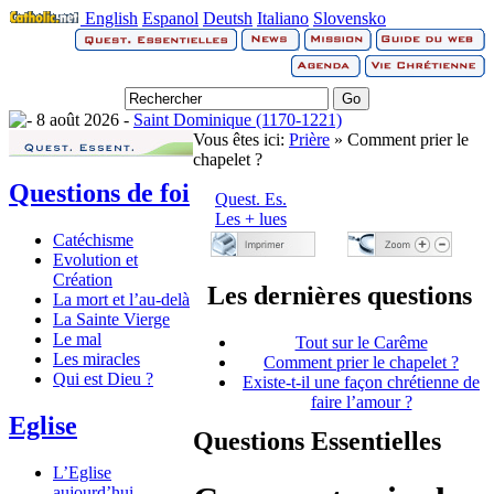
English
Espanol
Deutsh
Italiano
Slovensko
8 août 2026 -
Saint Dominique (1170-1221)
Vous êtes ici:
Prière
» Comment prier le
chapelet ?
Questions de foi
Quest. Es.
Les + lues
Catéchisme
Evolution et
Création
Les dernières questions
La mort et l’au-delà
La Sainte Vierge
Le mal
Tout sur le Carême
Les miracles
Comment prier le chapelet ?
Qui est Dieu ?
Existe-t-il une façon chrétienne de
faire l’amour ?
Eglise
Questions Essentielles
L’Eglise
aujourd’hui