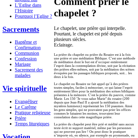
Comment prier le
L’Eglise dans
chapelet ?
l’Histoire
Pourquoi l’Eglise ?
Sacrements
Le chapelet, une prière qui interpelle.
Pourtant, le chapelet est prié depuis
plusieurs siècles.
Baptême et
Eclairage.
Confirmation
Communion
La prière du chapelet ou prière du Rosaire est à la fois
Confession
une prière et une méditation Biblique. C’est une méthode
de méditation dont le but est d’occuper entièrement
Mariage
l’esprit dans la contemplation divine, soit par la récitation
Sacrement des
des prières elles-mêmes, soit par la méditation des scènes
évoquées par les passages bibliques proposés, soit... les
malades
deux à la fois.
Le chapelet ou Rosaire ne fait appel qu’à des prières
Vie spirituelle
toutes simples, faciles à mémoriser, ce qui laisse l’esprit
entièrement libre pour la méditation des scènes bibliques
présentes à la mémoire. C’est la prière du pauvre, comme
Marie. Les 150 "Je vous salue Marie" du rosaire (200
Evangéliser
depuis que Jean-Paul II a ajouté la méditation des
mystères lumineux) représentait les 150 psaumes. Ainsi
Le Carême
les gens simples, qui ne pouvaient pas prier les offices
Pratique religieuse
commes le faisaient les moines, trouvaient leur
consolation dans cette magnifique prière.
Prière
Temps liturgiques
La prière du chapelet peut être prié et médité sans aucun
texte écrit ni support matériel, même par les personnes
qui ne peuvent pas lire ! On peut donc le pratiquer
Vocation
n’importe où, en silence, par exemple en promenade, ou