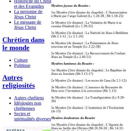
Historicité du Christ
Mystères joyeux du Rosaire :
et des Evangiles
La personne de
1er Mystère (1ère dizaine du chapelet) : L’Annonciation
à Marie par l’ange Gabriel (Lc 1.26-38 ; Mt 1.18-25)
Jésus Christ
Le message de
2e Mystère (2e dizaine) : La Visitation de Marie à sa
cousine Elisabeth (Lc 1.39-55)
Jésus Christ
3e Mystère (3e dizaine) : La Nativité de Jésus à Bethléem
(Mt 2.1-12 ; Lc 2.1-20)
Chrétien dans
4e Mystère (4e dizaine) : La Présentation de Jésus
le monde
nouveau-né au Temple (Lc 2.22-38)
5e Mystère (5e dizaine) : Le Recouvrement de l’enfant
Jésus au Temple (Lc 2.40-51)
Culture
Mystères lumineux du Rosaire :
Politique
1er Mystère (1ère dizaine du chapelet) : Le Baptême de
Jésus au Jourdain (Mt 3.13-17)
Autres
2e Mystère (2e dizaine) : Les noces de Cana (Jn 2.1-12)
religiosités
3e Mystère (3e dizaine) : L’annonce du Royaume de
Dieu avec l’invitation à la conversion (Mc 1.15)
Autres chrétiens
4e Mystère (4e dizaine) : La Transfiguration (Lc 9.28-
36)
Idéologies non
5e Mystère (5e dizaine) : L’institution de l’Eucharistie
chrétiennes
(Jn 13)
Sectes et
Mystères douloureux du Rosaire
spiritualités diverses
1er Mystère (1ère dizaine du chapelet) : L’Agonie de
Jésus au Jardin des Oliviers (Mt 26.36-50 ; Mc 14.32-