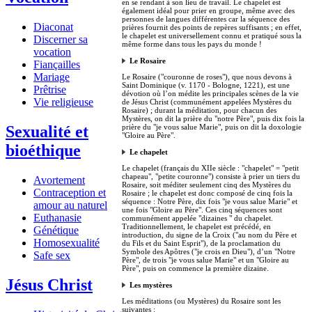
en se rendant à son lieu de travail. Le chapelet est
également idéal pour prier en groupe, même avec des
personnes de langues différentes car la séquence des
Diaconat
prières fournit des points de repères suffisants ; en effet,
le chapelet est universellement connu et pratiqué sous la
Discerner sa
même forme dans tous les pays du monde !
vocation
Le Rosaire
Fiançailles
Mariage
Le Rosaire ("couronne de roses"), que nous devons à
Saint Dominique (v. 1170 - Bologne, 1221), est une
Prêtrise
dévotion où l’on médite les principales scènes de la vie
Vie religieuse
de Jésus Christ (communément appelées Mystères du
Rosaire) ; durant la méditation, pour chacun des
Mystères, on dit la prière du "notre Père", puis dix fois la
prière du "je vous salue Marie", puis on dit la doxologie
Sexualité et
"Gloire au Père".
bioéthique
Le chapelet
Le chapelet (français du XIIe siècle : "chapelet" = "petit
chapeau", "petite couronne") consiste à prier un tiers du
Avortement
Rosaire, soit méditer seulement cinq des Mystères du
Contraception et
Rosaire ; le chapelet est donc composé de cinq fois la
séquence : Notre Père, dix fois "je vous salue Marie" et
amour au naturel
une fois "Gloire au Père". Ces cinq séquences sont
Euthanasie
communément appelée "dizaines " du chapelet.
Traditionnellement, le chapelet est précédé, en
Génétique
introduction, du signe de la Croix ("au nom du Père et
Homosexualité
du Fils et du Saint Esprit"), de la proclamation du
Symbole des Apôtres ("je crois en Dieu"), d’un "Notre
Safe sex
Père", de trois "je vous salue Marie" et un "Gloire au
Père", puis on commence la première dizaine.
Jésus Christ
Les mystères
Les méditations (ou Mystères) du Rosaire sont les
suivantes :