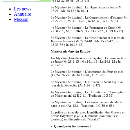
46 ; Lc 22.39-48 ; Jn 18.1-8)
2e Mystère (2e dizaine) : La Flagellation de Jésus (Mt
Les news
27.26 ; Mc 15.15 ; Jn 19.1)
Annuaire
3e Mystère (3e dizaine) : Le Couronnement d’épines (Mt
Mission
27.27-301 ; Mc 15.16-20 ; Jn 18.37 ; Jn 19.2-15)
4e Mystère (4e dizaine) : Le Portement de Croix (Mt
27.31-33 ; Mc 15.20-22 ; Lc 23.26-32 ; Jn 19.16-17)
5e Mystère (5e dizaine) : Le Crucifiement et la mort de
Jésus sur la croix (Mt 27.34-61 ; Mc 15.23-47 ; Lc
23.33-56 ; Jn 19.18-42)
Mystères glorieux du Rosaire
1er Mystère (1ère dizaine du chapelet) : La Résurrection
de Jésus (Mt 28.1-15 ; Mc 16.1-18 ; Lc 24.1-12 ; Jn
20.1-28)
2e Mystère (2e dizaine) : L’Ascension de Jésus au ciel
(Lc 24.39-53 ; Mc 16.19-20 ; Ac 1.6-9)
3e Mystère (3e dizaine) : L’effusion du Saint Esprit au
jour de la Pentecôte (Ac 1.14 - 2.47)
4e Mystère (4e dizaine) : La Dormition et l’Assomption
de Marie au ciel (2 R 2.11 ; Tradition ; LG 59)
5e Mystère (5e dizaine) : Le Couronnement de Marie
dans le ciel (Ap 12.1 ; Tradition ; LG 59 et 68)
La prière du chapelet avec la méditation des Mystère ci-
dessus (Mystères joyeux, lumineux, douloureux et
glorieux) est dite prière du "Rosaire".
Quand prier les mystères ?