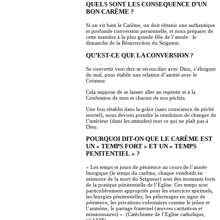
QUELS SONT LES CONSEQUENCE D’UN
BON CARÊME ?
Si on vit bien le Carême, on doit obtenir une authentique
et profonde conversion personnelle, et nous préparer de
cette manière à la plus grande fête de l’année : le
dimanche de la Résurrection du Seigneur.
QU’EST-CE QUE LA CONVERSION ?
Se convertir veut dire se réconcilier avec Dieu, s’éloigner
du mal, pour établir une relation d’amitié avec le
Créateur.
Cela suppose de se laisser aller au repentir et à la
Confession de tous et chacun de nos péchés.
Une fois rétablis dans la grâce (sans conscience de péché
mortel), nous devons prendre la résolution de changer de
l’intérieur (dans les attitudes) tout ce qui ne plaît pas à
Dieu.
POURQUOI DIT-ON QUE LE CARÊME EST
UN « TEMPS FORT » ET UN « TEMPS
PENITENTIEL » ?
« Les temps et jours de pénitence au cours de l’année
liturgique (le temps du carême, chaque vendredi en
mémoire de la mort du Seigneur) sont des moments forts
de la pratique pénitentielle de l’Eglise. Ces temps sont
particulièrement appropriés pour les exercices spirituels,
les liturgies pénitentielles, les pèlerinages en signe de
pénitence, les privations volontaires comme le jeûne et
l’aumône, le partage fraternel (œuvres caritatives et
missionnaires) ». (Catéchisme de l’Eglise catholique,