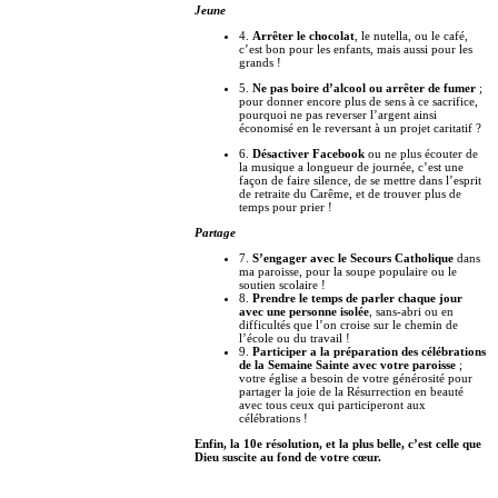
Jeune
4.
Arrêter le chocolat
, le nutella, ou le café,
c’est bon pour les enfants, mais aussi pour les
grands !
5.
Ne pas boire d’alcool ou arrêter de fumer
;
pour donner encore plus de sens à ce sacrifice,
pourquoi ne pas reverser l’argent ainsi
économisé en le reversant à un projet caritatif ?
6.
Désactiver Facebook
ou ne plus écouter de
la musique a longueur de journée, c’est une
façon de faire silence, de se mettre dans l’esprit
de retraite du Carême, et de trouver plus de
temps pour prier !
Partage
7.
S’engager avec le Secours Catholique
dans
ma paroisse, pour la soupe populaire ou le
soutien scolaire !
8.
Prendre le temps de parler chaque jour
avec une personne isolée
, sans-abri ou en
difficultés que l’on croise sur le chemin de
l’école ou du travail !
9.
Participer a la préparation des célébrations
de la Semaine Sainte avec votre paroisse
;
votre église a besoin de votre générosité pour
partager la joie de la Résurrection en beauté
avec tous ceux qui participeront aux
célébrations !
Enfin, la 10e résolution, et la plus belle, c’est celle que
Dieu suscite au fond de votre cœur.