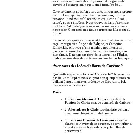
en nous un sentiment de compassion et de gratitude
envers le Seigneur qui nous a aimé jusqu’au bout.
Cette cérémonie nous fait vivre avec amour notre propre
croix. "Celui qui veut marcher derrière moi, qu’il se
renonce lui même, qu’il prenne sa croix et qu’il me
suive", nous a dit Jésus. Nous trouvons dans l’exemple
du Christ l’attitude que nous sommes invités à vivre à
notre tour. C’est ainsi que nous participons à la croix du
Christ.
Certains mystiques, comme saint François d’Assise qui a
reçu les stigmates, Angèle de Foligno, A.Catherine
Emmerich, ont vécu d’une manière très intense la
passion de Jésus. Le chemin de croix est une dévotion
catholique. Il ne fait pas parti de la liturgie de l’Église,
mais c’est une dévotion très recommandée par les papes.
Avez-vous des idées d’efforts de Carême ?
Quels efforts peut-on faire au XXIe siècle ? N’essayons
pas de les multiplier mais soignons en quelques unes en
veillant à nous mettre en présence de Dieu par la foi,
l’espérance et la charité.
Prière
1.
Faire un Chemin de Croix
et
méditer la
Passion du Christ
chaque vendredi de Carême.
2.
Aller adorer le Christ Eucharistie
pendant
une heure chaque jeudi de Carême
3.
Faire une Examen de Conscience
détaillé
chaque soir avant de se coucher, pour vérifier si
vos efforts sont bien suivis, et prier Dieu de
persévérer !