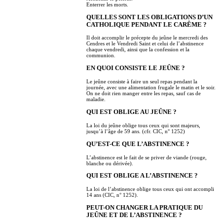
Enterrer les morts.
QUELLES SONT LES OBLIGATIONS D’UN
CATHOLIQUE PENDANT LE CARÊME ?
Il doit accomplir le précepte du jeûne le mercredi des
Cendres et le Vendredi Saint et celui de l’abstinence
chaque vendredi, ainsi que la confession et la
communion.
EN QUOI CONSISTE LE JEÛNE ?
Le jeûne consiste à faire un seul repas pendant la
journée, avec une alimentation frugale le matin et le soir.
On ne doit rien manger entre les repas, sauf cas de
maladie.
QUI EST OBLIGE AU JEÛNE ?
La loi du jeûne oblige tous ceux qui sont majeurs,
jusqu’à l’âge de 59 ans. (cfr. CIC, n° 1252)
QU’EST-CE QUE L’ABSTINENCE ?
L’abstinence est le fait de se priver de viande (rouge,
blanche ou dérivée).
QUI EST OBLIGE A L’ABSTINENCE ?
La loi de l’abstinence oblige tous ceux qui ont accompli
14 ans (CIC, n° 1252).
PEUT-ON CHANGER LA PRATIQUE DU
JEÛNE ET DE L’ABSTINENCE ?