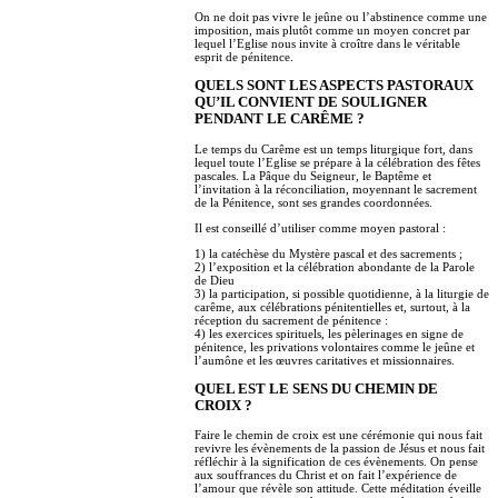
On ne doit pas vivre le jeûne ou l’abstinence comme une
imposition, mais plutôt comme un moyen concret par
lequel l’Eglise nous invite à croître dans le véritable
esprit de pénitence.
QUELS SONT LES ASPECTS PASTORAUX
QU’IL CONVIENT DE SOULIGNER
PENDANT LE CARÊME ?
Le temps du Carême est un temps liturgique fort, dans
lequel toute l’Eglise se prépare à la célébration des fêtes
pascales. La Pâque du Seigneur, le Baptême et
l’invitation à la réconciliation, moyennant le sacrement
de la Pénitence, sont ses grandes coordonnées.
Il est conseillé d’utiliser comme moyen pastoral :
1) la catéchèse du Mystère pascal et des sacrements ;
2) l’exposition et la célébration abondante de la Parole
de Dieu
3) la participation, si possible quotidienne, à la liturgie de
carême, aux célébrations pénitentielles et, surtout, à la
réception du sacrement de pénitence :
4) les exercices spirituels, les pèlerinages en signe de
pénitence, les privations volontaires comme le jeûne et
l’aumône et les œuvres caritatives et missionnaires.
QUEL EST LE SENS DU CHEMIN DE
CROIX ?
Faire le chemin de croix est une cérémonie qui nous fait
revivre les évènements de la passion de Jésus et nous fait
réfléchir à la signification de ces évènements. On pense
aux souffrances du Christ et on fait l’expérience de
l’amour que révèle son attitude. Cette méditation éveille