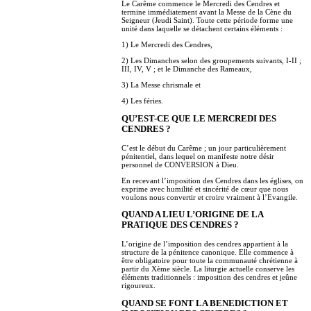
Le Carême commence le Mercredi des Cendres et
termine immédiatement avant la Messe de la Cène du
Seigneur (Jeudi Saint). Toute cette période forme une
unité dans laquelle se détachent certains éléments :
1) Le Mercredi des Cendres,
2) Les Dimanches selon des groupements suivants, I-II ;
III, IV, V ; et le Dimanche des Rameaux,
3) La Messe chrismale et
4) Les féries.
QU’EST-CE QUE LE MERCREDI DES
CENDRES ?
C’est le début du Carême ; un jour particulièrement
pénitentiel, dans lequel on manifeste notre désir
personnel de CONVERSION à Dieu.
En recevant l’imposition des Cendres dans les églises, on
exprime avec humilité et sincérité de cœur que nous
voulons nous convertir et croire vraiment à l’Evangile.
QUAND A LIEU L’ORIGINE DE LA
PRATIQUE DES CENDRES ?
L’origine de l’imposition des cendres appartient à la
structure de la pénitence canonique. Elle commence à
être obligatoire pour toute la communauté chrétienne à
partir du Xème siècle. La liturgie actuelle conserve les
éléments traditionnels : imposition des cendres et jeûne
rigoureux.
QUAND SE FONT LA BENEDICTION ET