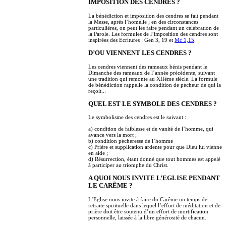
IMPOSITION DES CENDRES ?
La bénédiction et imposition des cendres se fait pendant
la Messe, après l’homélie ; en des circonstances
particulières, on peut les faire pendant un célébration de
la Parole. Les formules de l’imposition des cendres sont
inspirées des Ecritures : Gen 3, 19 et
Mc 1,15
.
D’OU VIENNENT LES CENDRES ?
Les cendres viennent des rameaux bénis pendant le
Dimanche des rameaux de l’année précédente, suivant
une tradition qui remonte au XIIème siècle. La formule
de bénédiction rappelle la condition de pécheur de qui la
reçoit...
QUEL EST LE SYMBOLE DES CENDRES ?
Le symbolisme des cendres est le suivant :
a) condition de faiblesse et de vanité de l’homme, qui
avance vers la mort ;
b) condition pécheresse de l’homme
c) Prière et supplication ardente pour que Dieu lui vienne
en aide ;
d) Résurrection, étant donné que tout hommes est appelé
à participer au triomphe du Christ.
A QUOI NOUS INVITE L’EGLISE PENDANT
LE CARÊME ?
L’Eglise nous invite à faire du Carême un temps de
retraite spirituelle dans lequel l’effort de méditation et de
prière doit être soutenu d’un effort de mortification
personnelle, laissée à la libre générosité de chacun.