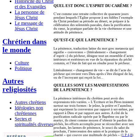
Historicité du Christ
QUEL EST DONC L’ESPRIT DU CARÊME ?
et des Evangiles
La personne de
C’est comme une retraite collective de quarante jours
Jésus Christ
pendant lesquels l’Eglise propose à ses fidèles l’exemple
du Christ pendant sa période au désert, se prépare à la
Le message de
célébration des solennités pascales, dans la purification
Jésus Christ
du cœur, la pratique parfaite de la vie chrétienne et une
attitude de pénitence.
Chrétien dans
QU’EST-CE QUE LA PENITENCE ?
le monde
La pénitence, traduction latine du mot grec metanoia qui
signifie « conversion » (littéralement « changement
d’esprit ») du pécheur, désigne tout un ensemble d’actes
intérieurs et extérieurs en vue de la réparation du péché
Culture
commis, et l’état de fait qui en résulte pour le pécheur.
Politique
Littéralement « changement de vie » se dit de l’acte du
pécheur qui revient vers Dieu après s’être éloigné de lui,
ou de l’incroyant qui reçoit la foi...
Autres
QUELLES SONT LES MANIFESTATIONS
religiosités
DE LA PENITENCE ?
La pénitence intérieure du chrétien peut avoir des
Autres chrétiens
expressions très variées. « L’Ecriture et les Pères insistent
surtout sur trois formes : le jeûne, la prière et l’aumône,
Idéologies non
qui expriment la conversion par rapport à soi-même, par
chrétiennes
rapport à Dieu et par rapport aux autres. A côté de la
purification radicale opérée par le Baptême ou par le
Sectes et
martyr, ils citent comme moyen d’obtenir le pardon des
spiritualités diverses
péchés, les efforts accomplis pour se réconcilier avec son
prochain, les larmes de pénitence, le souci du salut du
prochain, l’intercession des saints et la pratique de la
charité « qui couvre une multitude de péchés » (
1 P 4,8
)