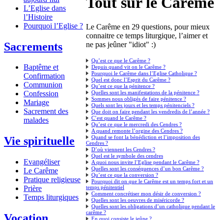
Tout sur le Carême
L’Eglise dans
l’Histoire
Pourquoi l’Eglise ?
Le Carême en 29 questions, pour mieux
connaitre ce temps liturgique, l’aimer et
Sacrements
ne pas jeûner "idiot" :)
Qu’est ce que le Carême ?
Baptême et
Depuis quand vit on le Carême ?
Pourquoi le Carême dans l’Eglise Catholique ?
Confirmation
Quel est donc l’Esprit du Carême ?
Communion
Qu’est ce que la pénitence ?
Quelles sont les manifestations de la pénitence ?
Confession
Sommes nous obligés de faire pénitence ?
Mariage
Quels sont les jours et les temps pénitenciels ?
Sacrement des
Que doit on faire pendant les vendredis de l’année ?
C’est quand le Carême ?
malades
Qu’est ce que le mercredi des Cendres ?
A quand remonte l’orgine des Cendres ?
Quand se font la bénédiction et l’imposition des
Vie spirituelle
Cendres ?
D’où viennent les Cendres ?
Quel est le symbole des cendres
Evangéliser
A quoi nous invite l’Eglise pendant le Carême ?
Quelles sont les conséquences d’un bon Carême ?
Le Carême
Qu’est ce que la conversion ?
Pratique religieuse
Pourquoi dit on que le Carême est un temps fort et un
temps pénitentiel
Prière
Comment concrétiser mon désir de conversion ?
Temps liturgiques
Quelles sont les oeuvres de miséricorde ?
Quelles sont les obligations d’un catholique pendant le
carême ?
Vocation
En quoi consiste le jeûne ?