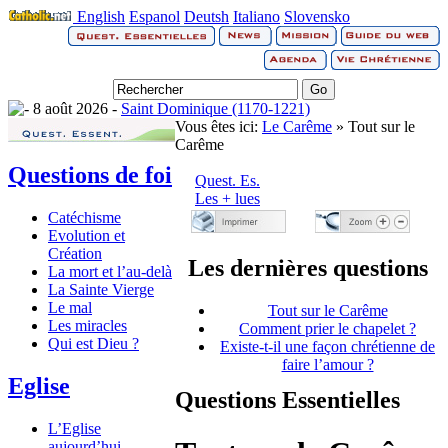
English
Espanol
Deutsh
Italiano
Slovensko
8 août 2026 -
Saint Dominique (1170-1221)
Vous êtes ici:
Le Carême
» Tout sur le
Carême
Questions de foi
Quest. Es.
Les + lues
Catéchisme
Evolution et
Création
Les dernières questions
La mort et l’au-delà
La Sainte Vierge
Le mal
Tout sur le Carême
Les miracles
Comment prier le chapelet ?
Qui est Dieu ?
Existe-t-il une façon chrétienne de
faire l’amour ?
Eglise
Questions Essentielles
L’Eglise
aujourd’hui