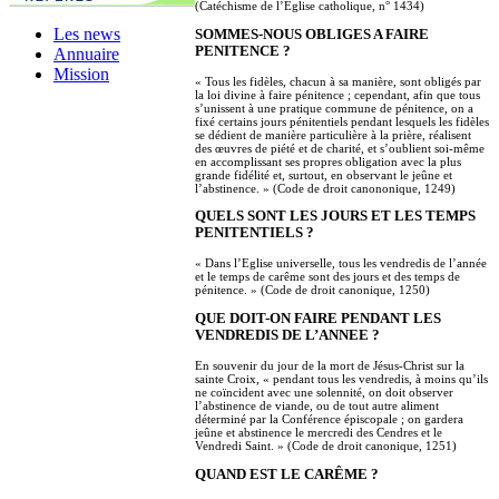
(Catéchisme de l’Eglise catholique, n° 1434)
Les news
SOMMES-NOUS OBLIGES A FAIRE
PENITENCE ?
Annuaire
Mission
« Tous les fidèles, chacun à sa manière, sont obligés par
la loi divine à faire pénitence ; cependant, afin que tous
s’unissent à une pratique commune de pénitence, on a
fixé certains jours pénitentiels pendant lesquels les fidèles
se dédient de manière particulière à la prière, réalisent
des œuvres de piété et de charité, et s’oublient soi-même
en accomplissant ses propres obligation avec la plus
grande fidélité et, surtout, en observant le jeûne et
l’abstinence. » (Code de droit canononique, 1249)
QUELS SONT LES JOURS ET LES TEMPS
PENITENTIELS ?
« Dans l’Eglise universelle, tous les vendredis de l’année
et le temps de carême sont des jours et des temps de
pénitence. » (Code de droit canonique, 1250)
QUE DOIT-ON FAIRE PENDANT LES
VENDREDIS DE L’ANNEE ?
En souvenir du jour de la mort de Jésus-Christ sur la
sainte Croix, « pendant tous les vendredis, à moins qu’ils
ne coïncident avec une solennité, on doit observer
l’abstinence de viande, ou de tout autre aliment
déterminé par la Conférence épiscopale ; on gardera
jeûne et abstinence le mercredi des Cendres et le
Vendredi Saint. » (Code de droit canonique, 1251)
QUAND EST LE CARÊME ?