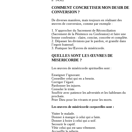
n° 1438)
COMMENT CONCRETISER MON DESIR DE
CONVERSION ?
De diverses manières, mais toujours en réalisant des
œuvres de conversion, comme par exemple :
1. S’approcher du Sacrement de Réconciliation
(Sacrement de la Pénitence ou Confession) et faire une
bonne confession : claire, concise, concrète et complète.
2. Dépasser les divisions par le pardon, et grandir dans
l’esprit fraternel.
3. Pratiquer les Œuvres de miséricorde.
QUELLES SONT LES ŒUVRES DE
MISERICORDE ?
Les œuvres de miséricorde spirituelles sont :
Enseigner l’ignorant.
Conseiller celui qui en a besoin.
Corriger l’égaré.
Pardonner les injures.
Consoler le triste.
Souffrir avec patience les adversités et les faiblesses du
prochain.
Prier Dieu pour les vivants et pour les morts.
Les œuvres de miséricorde corporelles sont :
Visiter le malade.
Donner à manger à celui qui a faim.
Donner à boire à celui qui a soif.
Secourir le captif.
Vêtir celui qui est sans vêtement.
Accueillir le pèlerin.