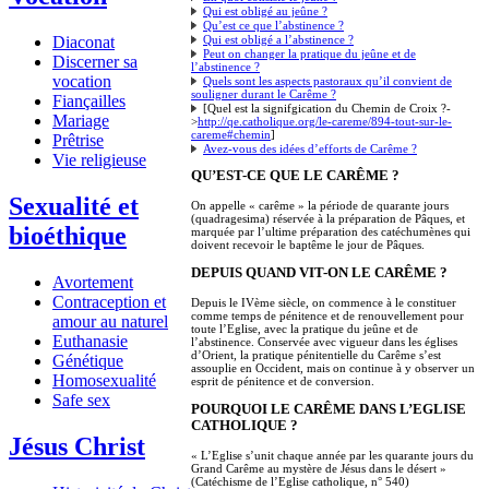
Qui est obligé au jeûne ?
Qu’est ce que l’abstinence ?
Qui est obligé a l’abstinence ?
Diaconat
Peut on changer la pratique du jeûne et de
Discerner sa
l’abstinence ?
vocation
Quels sont les aspects pastoraux qu’il convient de
souligner durant le Carême ?
Fiançailles
[Quel est la signifgication du Chemin de Croix ?-
Mariage
>
http://qe.catholique.org/le-careme/894-tout-sur-le-
careme#chemin
]
Prêtrise
Avez-vous des idées d’efforts de Carême ?
Vie religieuse
QU’EST-CE QUE LE CARÊME ?
Sexualité et
On appelle « carême » la période de quarante jours
(quadragesima) réservée à la préparation de Pâques, et
bioéthique
marquée par l’ultime préparation des catéchumènes qui
doivent recevoir le baptême le jour de Pâques.
DEPUIS QUAND VIT-ON LE CARÊME ?
Avortement
Contraception et
Depuis le IVème siècle, on commence à le constituer
comme temps de pénitence et de renouvellement pour
amour au naturel
toute l’Eglise, avec la pratique du jeûne et de
Euthanasie
l’abstinence. Conservée avec vigueur dans les églises
d’Orient, la pratique pénitentielle du Carême s’est
Génétique
assouplie en Occident, mais on continue à y observer un
Homosexualité
esprit de pénitence et de conversion.
Safe sex
POURQUOI LE CARÊME DANS L’EGLISE
CATHOLIQUE ?
Jésus Christ
« L’Eglise s’unit chaque année par les quarante jours du
Grand Carême au mystère de Jésus dans le désert »
(Catéchisme de l’Eglise catholique, n° 540)