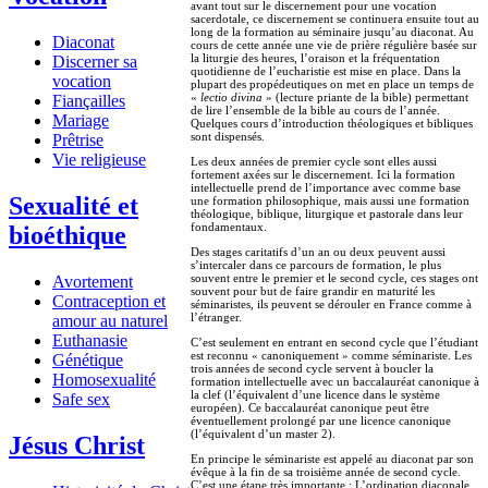
avant tout sur le discernement pour une vocation
sacerdotale, ce discernement se continuera ensuite tout au
long de la formation au séminaire jusqu’au diaconat. Au
Diaconat
cours de cette année une vie de prière régulière basée sur
la liturgie des heures, l’oraison et la fréquentation
Discerner sa
quotidienne de l’eucharistie est mise en place. Dans la
vocation
plupart des propédeutiques on met en place un temps de
«
lectio divina
» (lecture priante de la bible) permettant
Fiançailles
de lire l’ensemble de la bible au cours de l’année.
Mariage
Quelques cours d’introduction théologiques et bibliques
sont dispensés.
Prêtrise
Vie religieuse
Les deux années de premier cycle sont elles aussi
fortement axées sur le discernement. Ici la formation
intellectuelle prend de l’importance avec comme base
Sexualité et
une formation philosophique, mais aussi une formation
théologique, biblique, liturgique et pastorale dans leur
fondamentaux.
bioéthique
Des stages caritatifs d’un an ou deux peuvent aussi
s’intercaler dans ce parcours de formation, le plus
souvent entre le premier et le second cycle, ces stages ont
Avortement
souvent pour but de faire grandir en maturité les
Contraception et
séminaristes, ils peuvent se dérouler en France comme à
l’étranger.
amour au naturel
Euthanasie
C’est seulement en entrant en second cycle que l’étudiant
est reconnu « canoniquement » comme séminariste. Les
Génétique
trois années de second cycle servent à boucler la
Homosexualité
formation intellectuelle avec un baccalauréat canonique à
la clef (l’équivalent d’une licence dans le système
Safe sex
européen). Ce baccalauréat canonique peut être
éventuellement prolongé par une licence canonique
(l’équivalent d’un master 2).
Jésus Christ
En principe le séminariste est appelé au diaconat par son
évêque à la fin de sa troisième année de second cycle.
C’est une étape très importante : L’ordination diaconale