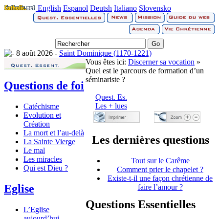
English
Espanol
Deutsh
Italiano
Slovensko
8 août 2026 -
Saint Dominique (1170-1221)
Vous êtes ici:
Discerner sa vocation
»
Quel est le parcours de formation d’un
séminariste ?
Questions de foi
Quest. Es.
Les + lues
Catéchisme
Evolution et
Création
La mort et l’au-delà
Les dernières questions
La Sainte Vierge
Le mal
Les miracles
Tout sur le Carême
Qui est Dieu ?
Comment prier le chapelet ?
Existe-t-il une façon chrétienne de
Eglise
faire l’amour ?
Questions Essentielles
L’Eglise
aujourd’hui