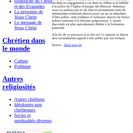
Historicité du Christ
est déjà un engagement a vie dans le célibat et la fidélité
et des Evangiles
à la prière de l’Eglise (Liturgie des Heures). Attention
nous ne parlons pas ici de diacres permanents mais de
La personne de
séminaristes ordonnés diacres pour un an en attendant
Jésus Christ
d’être prêtre, cette tradition d’ordonner diacres de futurs
prêtres remonte à la réforme grégorienne. L’année
Le message de
diaconale est plus spécialement dédiée à la formation
Jésus Christ
pastorale.
A la fin de ce parcours et si rien ne s’y oppose ce diacre
sera normalement appelé à être prêtre par son évêque.
Chrétien dans
Source :
Ainsi sont-ils
le monde
Culture
Politique
Autres
religiosités
Autres chrétiens
Idéologies non
chrétiennes
Sectes et
spiritualités diverses