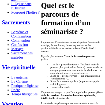
Quel est le
L’Eglise dans
l’Histoire
parcours de
Pourquoi l’Eglise ?
formation d’un
Sacrements
séminariste ?
Baptême et
Confirmation
Communion
Le parcours d’un séminariste est adapté en fonction de
Confession
son âge, de ses études, de ses aspirations et des
particularités de la formation suivant l’endroit où il
Mariage
postule.
Sacrement des
Il y a le plus souvent
7 ans de formation pour un
malades
prêtre
:
1 an de « propédeutique » (facultatif mais de
Vie spirituelle
plus en plus pratiqué en France) ; cette année ne
compte pas comme une année de séminaire. Le
candidat est appelé « propédeute ».
2 ans de « premier cycle » (auparavant appelé
Evangéliser
« philosophie »).
Le Carême
3 ans de « second cycle » (auparavant appelé
« théologie »).
Pratique religieuse
1 année diaconale.
Prière
Ce parcours intègre ce que l’on appelle les
quatre piliers
Temps liturgiques
de la formation : formation humaine, spirituelle,
intellectuelle et pastorale
.
Vocation
L’année de propédeutique est une année initiale axée