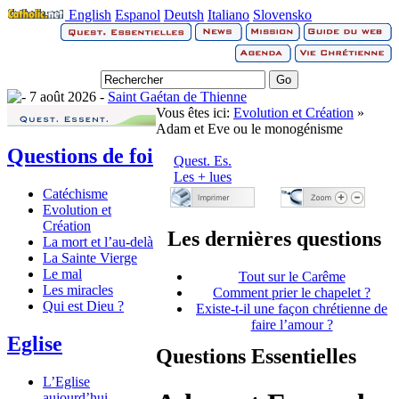
English
Espanol
Deutsh
Italiano
Slovensko
7 août 2026 -
Saint Gaétan de Thienne
Vous êtes ici:
Evolution et Création
»
Adam et Eve ou le monogénisme
Questions de foi
Quest. Es.
Les + lues
Catéchisme
Evolution et
Création
Les dernières questions
La mort et l’au-delà
La Sainte Vierge
Le mal
Tout sur le Carême
Les miracles
Comment prier le chapelet ?
Qui est Dieu ?
Existe-t-il une façon chrétienne de
faire l’amour ?
Eglise
Questions Essentielles
L’Eglise
aujourd’hui