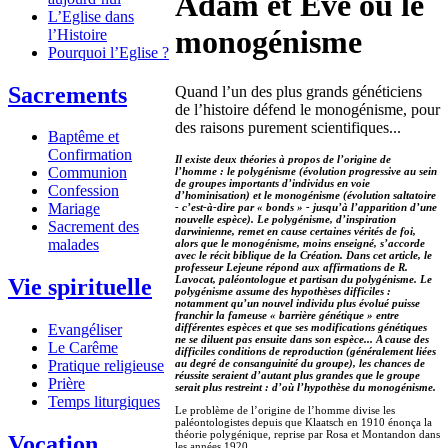
Adam et Eve ou le
L’Eglise dans
monogénisme
l’Histoire
Pourquoi l’Eglise ?
Sacrements
Quand l’un des plus grands généticiens
de l’histoire défend le monogénisme, pour
des raisons purement scientifiques...
Baptême et
Confirmation
Il existe deux théories à propos de l’origine de
Communion
l’homme : le polygénisme (évolution progressive au sein
de groupes importants d’individus en voie
Confession
d’hominisation) et le monogénisme (évolution saltatoire
Mariage
- c’est-à-dire par « bonds » - jusqu’à l’apparition d’une
nouvelle espèce). Le polygénisme, d’inspiration
Sacrement des
darwinienne, remet en cause certaines vérités de foi,
malades
alors que le monogénisme, moins enseigné, s’accorde
avec le récit biblique de la Création. Dans cet article, le
professeur Lejeune répond aux affirmations de R.
Lavocat, paléontologue et partisan du polygénisme. Le
Vie spirituelle
polygénisme assume des hypothèses difficiles :
notamment qu’un nouvel individu plus évolué puisse
franchir la fameuse « barrière génétique » entre
différentes espèces et que ses modifications génétiques
Evangéliser
ne se diluent pas ensuite dans son espèce... A cause des
Le Carême
difficiles conditions de reproduction (généralement liées
au degré de consanguinité du groupe), les chances de
Pratique religieuse
réussite seraient d’autant plus grandes que le groupe
Prière
serait plus restreint : d’où l’hypothèse du monogénisme.
Temps liturgiques
Le problème de l’origine de l’homme divise les
paléontologistes depuis que Klaatsch en 1910 énonça la
théorie polygénique, reprise par Rosa et Montandon dans
Vocation
les années 1920.