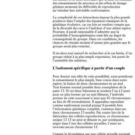
des remaniements de structure et des effets de dosage
génique surmonte les difficultés de reproduction
qu’entraîne leur inévitable confrontation.
La complexité de ces interactions impose la plus grande
prudence dans l’emploi des équations classiques de la
génétique évolutive, car ces lois ne rendent compte que
de la diversité des races à l’intérieur d’une même espèce.
Pourtant, il paraît raisonnable d’admettre que la
probabilité d’homogénéisation reste liée au degré de
consanguinité du groupe. Dans ces conditions, les
chances de réussite seraient d’autant plus grandes que le
groupe serait plus restreint.
Il est alors tout naturel de rechercher si le cas limite, d’un
groupe réduit à sa plus simple expression, fait partie de
l’ensemble des solutions.
L’isolement spécifique à partir d’un couple
Pour donner une idée de cette possibilité, nous prendrons
le remaniement le plus simple, bien connu dans notre
espèce, la fusion de deux chromosomes en un seul.
Tout homme normal possède deux exemplaires de la
paire 13. Si ces deux bâtonnets se soudent l’un à l’autre
pour ne plus former qu’un seul élément, l’individu
porteur de cette nouveauté n’aura que 45 chromosomes
au lieu de 46 normalement. Il apparaîtra cependant
comme entièrement normal puisqu’il possède bien
l’information génétique complète, contenue dans ses
deux chromosomes 13 soudés. Par contre lors de la
fabrication des cellules reproductrices, ce chromosome
unique 13 13 ne peut se désunir et, par conséquent,
migre dans l’une des cellules sexuelles, l’autre ne
recevant aucun chromosome 13.
Comme la fécondation par une cellule sexuelle normale