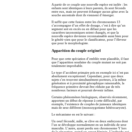
A partir de ce couple une nouvelle espèce est isolée : les
enfants sont identiques à leurs parents, ils sont féconds
entre eux, mais ne peuvent échanger aucun gène avec la
souche ancestrale dont ils viennent d’émerger.
Il suffit que cette fusion entre les chromosomes 13
s’accompagne d’un effet de dosage, c’est à dire qu’un
segment soit en excès ou en défaut pour que les
caractères taxonomiques soient changés, et que la
nouvelle espèce devienne reconnaissable aussi bien pour
le généti¬cien que pour le classificateur, pour l’éleveur
que pour le morphologiste.
Apparition du couple originel
Pour que cette spéciation d’emblée reste plausible, il faut
que l’apparition soudaine du couple mutant ne soit pas
totalement improbable.
Le type d’accident primaire pris en exemple ici n’est pas
absolument exceptionnel. Cependant, pour que deux
sujets s’en trouvent simultanément porteurs, à la même
génération et à proximité géoraphique raisonnable, la
fréquence primitive devrait être réduite par de très
nombreux facteurs et pourrait devenir infime.
Certains phénomènes biologiques, observés récemment,
apportent un début de réponse à cette difficulté, par
exemple, l’existence de couples de jumeaux identiques
mais de sexe différent (monozygotisme hétérocaryote).
Le mécanisme en est le suivant :
Un oeuf fécondé, mâle, se clive en deux embryons dont
l’un se développe normalement en un individu de sexe
masculin. L’autre, ayant perdu son chromosome Y lors
de la séparation, prend un aspect féminin. L’individu qui