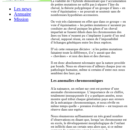
La viabilité de l’hybride démontrant que l’accumulation
de petites mutations ne suffit pas à séparer l’âne du
cheval, la théorie polygénique d’un groupe d’ânes « en
Les news
voie d’équinisation » ne pourrait se soutenir sans de
Annuaire
nombreuses hypothèses accessoires.
Mission
On voit très clairement en effet que dans ce groupe « en
voie d’équinisation » les petites mutations n’auraient pu
conduire au cheval puisque les gènes d’un cheval
imparfait se fussent dilués dans les chromosomes des
ânes ou bien n’eussent pu s’implanter à partir d’un seul
cheval, supposé réussi, en raison de l’impossibilité
d’échanges génétiques entre les deux espèces.
D’où cette remarque décisive : si les petites mutations
faisaient toute la différence, il n’y aurait que des
« chevânes » et non des ânes et des chevaux.
Il est donc absolument nécessaire que la nature procède
par bonds. Nous en observons d’ailleurs chaque jour en
pathologie humaine, même si certains d’entre eux nous
semblent des faux pas.
Les anomalies chromosomiques
A la naissance, un enfant sur cent est porteur d’une
anomalie chromosomique. L’importance de ce chiffre,
totalement insoupçonnée il y a quelques années, nous
montre quel tribut chaque génération paye aux erreurs
de la mécanique chromosomique, et nous révèle en
même temps quelle « pression évolutive » est toujours en
réserve dans une espèce.
Nous résumerons suffisamment un très grand nombre
d’observations en disant que, lorsqu’un chromosome est
en excès, le développement morphologique de l’enfant
est infléchi dans un certain sens alors que, si ce même
segment du patrimoine vient à manquer, le