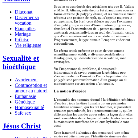
Sous les coups répétés des spécialistes tels que H. Vallois
et Mlle. H. Alimen, cette théorie fut abandonnée sous sa
Diaconat
forme extrême (le polyphylétisme) et ses tenants se virent
Discerner sa
réduits à une position de repli, qui s’appelle toujours le
polygénisme. En bref, cette théorie suppose l’existence
vocation
d’un petit groupe en voie d’hominisation progressive,
Fiançailles
dans lequel l’accumulation de « petites mutations »
amènerait certains individus au seuil de l’humain, tandis
Mariage
que d’autres resteraient encore au stade infra-humain.
Prêtrise
Progressivement, le type humain l’emporte et devient
prépondérant.
Vie religieuse
Un récent article présente ce point de vue comme
scientifiquement établi, et diverses considérations
Sexualité et
théologiques, qui découleraient de sa validité, sont
envisagées.
bioéthique
Vu l’importance du problème, il nous paraît
indispensable de savoir comment la génétique peut
s’accommoder de l’une et de l’autre hypothèse : du
Avortement
polygénisme par transformation d’un groupe ou du
monogénisme par apparition d’un couple.
Contraception et
amour au naturel
La notion d’espèce
Euthanasie
L’ensemble des hommes répond à la définition génétique
Génétique
d’espèce : tous les êtres humains ont un patrimoine
Homosexualité
héréditaire commun, qui les fait hommes, et possèdent
certaines particularités, les « petites mutations », qui les
Safe sex
différencient les uns des autres selon la façon dont elles
sont rassemblées dans chaque individu. Toutes les races
humaines sont interfécondes et leurs hybrides le sont
Jésus Christ
aussi.
Cette fraternité biologique des membres d’une même
espèce est déterminée par l’identité de structure des