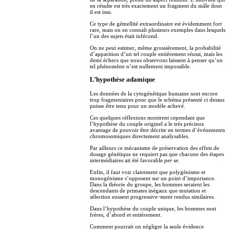
en résulte est très exactement un fragment du mâle dont
il est issu.
Ce type de gémellité extraordinaire est évidemment fort
rare, mais on en connaît plusieurs exemples dans lesquels
l’un des sujets était infécond.
On ne peut estimer, même grossièrement, la probabilité
d’apparition d’un tel couple entièrement réussi, mais les
demi échecs que nous observons laissent à penser qu’un
tel phénomène n’est nullement impossible.
L’hypothèse adamique
Les données de la cytogénétique humaine sont encore
trop fragmentaires pour que le schéma présenté ci dessus
puisse être tenu pour un modèle achevé.
Ces quelques réflexions montrent cependant que
l’hypothèse du couple originel a le très précieux
avantage de pouvoir être décrite en termes d’événements
chromosomiques directement analysables.
Par ailleurs ce mécanisme de préservation des effets de
dosage génétique ne requiert pas que chacune des étapes
intermédiaires ait été favorable
per se
.
Enfin, il faut voir clairement que polygénisme et
monogénisme s’opposent sur un point d’importance.
Dans la théorie du groupe, les hommes seraient les
descendants de primates inégaux que mutation et
sélection eussent progressive¬ment rendus similaires.
Dans l’hypothèse du couple unique, les hommes sont
frères, d’abord et entièrement.
Comment pourrait on négliger la seule évidence