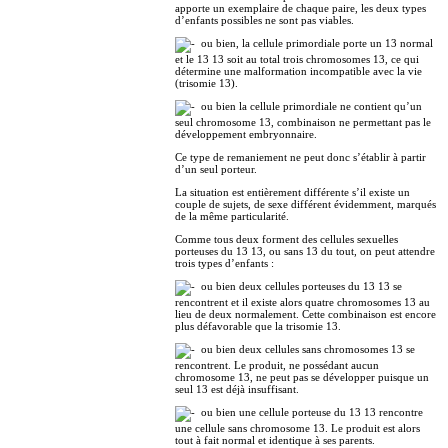
apporte un exemplaire de chaque paire, les deux types
d’enfants possibles ne sont pas viables.
ou bien, la cellule primordiale porte un 13 normal
et le 13 13 soit au total trois chromosomes 13, ce qui
détermine une malformation incompatible avec la vie
(trisomie 13).
ou bien la cellule primordiale ne contient qu’un
seul chromosome 13, combinaison ne permettant pas le
développement embryonnaire.
Ce type de remaniement ne peut donc s’établir à partir
d’un seul porteur.
La situation est entièrement différente s’il existe un
couple de sujets, de sexe différent évidemment, marqués
de la même particularité.
Comme tous deux forment des cellules sexuelles
porteuses du 13 13, ou sans 13 du tout, on peut attendre
trois types d’enfants :
ou bien deux cellules porteuses du 13 13 se
rencontrent et il existe alors quatre chromosomes 13 au
lieu de deux normalement. Cette combinaison est encore
plus défavorable que la trisomie 13.
ou bien deux cellules sans chromosomes 13 se
rencontrent. Le produit, ne possédant aucun
chromosome 13, ne peut pas se développer puisque un
seul 13 est déjà insuffisant.
ou bien une cellule porteuse du 13 13 rencontre
une cellule sans chromosome 13. Le produit est alors
tout à fait normal et identique à ses parents.