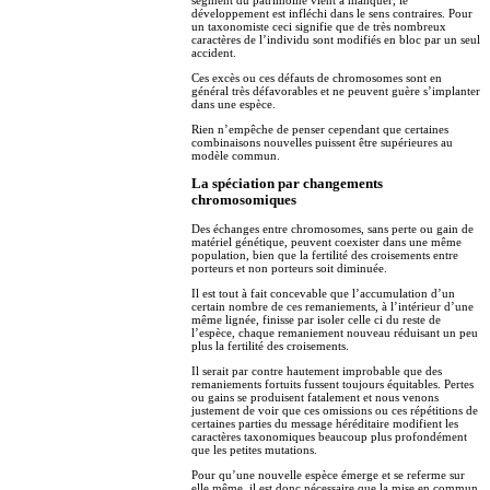
développement est infléchi dans le sens contraires. Pour
un taxonomiste ceci signifie que de très nombreux
caractères de l’individu sont modifiés en bloc par un seul
accident.
Ces excès ou ces défauts de chromosomes sont en
général très défavorables et ne peuvent guère s’implanter
dans une espèce.
Rien n’empêche de penser cependant que certaines
combinaisons nouvelles puissent être supérieures au
modèle commun.
La spéciation par changements
chromosomiques
Des échanges entre chromosomes, sans perte ou gain de
matériel génétique, peuvent coexister dans une même
population, bien que la fertilité des croisements entre
porteurs et non porteurs soit diminuée.
Il est tout à fait concevable que l’accumulation d’un
certain nombre de ces remaniements, à l’intérieur d’une
même lignée, finisse par isoler celle ci du reste de
l’espèce, chaque remaniement nouveau réduisant un peu
plus la fertilité des croisements.
Il serait par contre hautement improbable que des
remaniements fortuits fussent toujours équitables. Pertes
ou gains se produisent fatalement et nous venons
justement de voir que ces omissions ou ces répétitions de
certaines parties du message héréditaire modifient les
caractères taxonomiques beaucoup plus profondément
que les petites mutations.
Pour qu’une nouvelle espèce émerge et se referme sur
elle même, il est donc nécessaire que la mise en commun