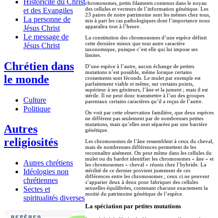
Historicité du Christ
chromosomes, petits filaments contenus dans le noyau
des cellules et vecteurs de l’information génétique. Les
et des Evangiles
23 paires de notre patrimoine sont les mêmes chez tous,
La personne de
mis à part les cas pathologiques dont l’importance nous
apparaîtra tout à l’heure.
Jésus Christ
Le message de
La constitution des chromosomes d’une espèce définit
cette dernière mieux que tout autre caractère
Jésus Christ
taxonomique, puisque c’est elle qui lui impose ses
limites.
Chrétien dans
D’une espèce à l’autre, aucun échange de petites
mutations n’est possible, même lorsque certains
le monde
croisements sont féconds. Le mulet par exemple est
parfaitement viable et même, sur certains points,
supérieur à ses géniteurs, l’âne et la jument ; mais il est
stérile. Il ne peut donc transmettre à l’un des groupes
Culture
parentaux certains caractères qu’il a reçus de l’autre.
Politique
On voit par cette observation familière, que deux espèces
ne diffèrent pas seulement par de nombreuses petites
mutations, mais qu’elles sont séparées par une barrière
Autres
génétique.
religiosités
Les chromosomes de l’âne ressemblent à ceux du cheval,
mais de nombreuses différences permettent de les
reconnaître aisément. On peut même dans les cellules du
mulet ou du bardot identifier les chromosomes « âne » et
Autres chrétiens
les chromosomes « cheval » réunis chez l’hybride. La
Idéologies non
stérilité de ce dernier provient justement de ces
différences entre les chromosomes ; ceux ci ne peuvent
chrétiennes
s’apparier deux à deux pour fabriquer des cellules
Sectes et
sexuelles équilibrées, contenant chacune exactement la
moitié du patrimoine génétique de l’espèce.
spiritualités diverses
La spéciation par petites mutations