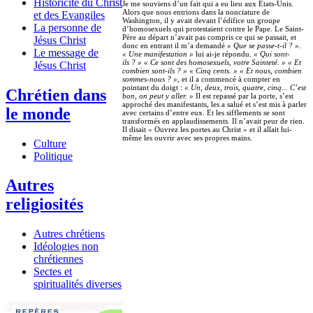
Historicité du Christ
Je me souviens d’un fait qui a eu lieu aux Etats-Unis.
Alors que nous entrions dans la nonciature de
et des Evangiles
Washington, il y avait devant l’édifice un groupe
La personne de
d’homosexuels qui protestaient contre le Pape. Le Saint-
Père au départ n’avait pas compris ce qui se passait, et
Jésus Christ
donc en entrant il m’a demandé
« Que se passe-t-il ? »
.
Le message de
« Une manifestation »
lui ai-je répondu.
« Qui sont-
ils ? »
« Ce sont des homosexuels, votre Sainteté. » « Et
Jésus Christ
combien sont-ils ? » « Cinq cents. » « Et nous, combien
sommes-nous ? »
, et il a commencé à compter en
pointant du doigt :
« Un, deux, trois, quatre, cinq... C’est
Chrétien dans
bon, on peut y aller. »
Il est repassé par la porte, s’est
approché des manifestants, les a salué et s’est mis à parler
le monde
avec certains d’entre eux. Et les sifflements se sont
transformés en applaudissements. Il n’avait peur de rien.
Il disait « Ouvrez les portes au Christ » et il allait lui-
même les ouvrir avec ses propres mains.
Culture
Politique
Autres
religiosités
Autres chrétiens
Idéologies non
chrétiennes
Sectes et
spiritualités diverses