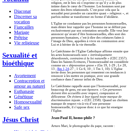
religion, est le lieu où s’exprime ce qu’il y a de plus
intime dans le cœur de l’homme. Les hommes sont par
nature des êtres relationnels. C’est pour cela que la
Diaconat
sexualité peut prendre un caractère quasi « religieux », et
Discerner sa
parfois même se transformer en forme d’idolâtrie.
vocation
L’Eglise ne condamne pas les personnes homosexuelles,
Fiançailles
mais désire leur rappeler que l’homme ne se définit pas
exclusivement par son orientation sexuelle. Elle veut leur
Mariage
annoncer qu’avant d’être homosexuelles, elles sont des
Prêtrise
personnes humaines, c’est-à-dire des créatures faites à
l’image de Dieu, appelées à vivre en communion avec
Vie religieuse
Lui et à hériter de la vie éternelle.
Le Catéchisme de l’Eglise Catholique affirme ensuite que
Sexualité et
les actes homosexuels sont
« intrinsèquement
désordonnés, contraires à la loi naturelle »
(CEC 2357).
bioéthique
Dans les Saintes Ecritures, l’homosexualité est considérée
comme un
« dépravation grave »
(Gn 19, 1-29 ; Lv 20,
13 ;
Rm 1,24
-27 ; 1 Co 6, 10 ; 1 Tm 1, 10). L’Eglise
invite donc les personnes qui ressentent ces tendances à
Avortement
renoncer à les mettre en pratique, avec une grande
confiance dans l’amour infini de Dieu.
Contraception et
amour au naturel
Le Catéchisme rappelle aussi que l’homosexualité, pour
beaucoup de gens, est une épreuve.
« Ces personnes
Euthanasie
doivent être accueillis avec respect, compassion et
Génétique
délicatesse. On évitera à leur égard toute marque de
discrimination injuste. »
(CEC 2358). Quand un chrétien
Homosexualité
manque de respect vis-à-vis d’une personne
Safe sex
homosexuelle, il s’oppose donc à ce que lui enseigne
l’Eglise.
Jésus Christ
Jean-Paul II, homo-phile ?
Arturo Mari, le photographe du pape, raconte :