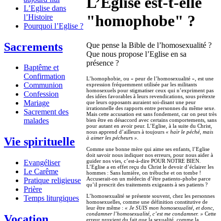
L’Eglise est-t-elle
L’Eglise dans
"homophobe" ?
l’Histoire
Pourquoi l’Eglise ?
Sacrements
Que pense la Bible de l’homosexualité ?
Que nous propose l’Eglise en sa
présence ?
Baptême et
Confirmation
L’homophobie, ou « peur de l’homosexualité », est une
Communion
expression fréquemment utilisée par les militants
homosexuels pour stigmatiser ceux qui n’expriment pas
Confession
des idées favorables à leurs revendications, sous prétexte
Mariage
que leurs opposants auraient soi-disant une peur
irrationnelle des rapports entre personnes du même sexe.
Sacrement des
Mais cette accusation est sans fondement, car on peut très
malades
bien être en désaccord avec certains comportements, sans
pour autant en avoir peur. L’Eglise, à la suite du Christ,
nous apprend d’ailleurs à toujours
« haïr le péché, mais
à aimer les pécheurs ».
Vie spirituelle
Comme une bonne mère qui aime ses enfants, l’Eglise
doit savoir nous indiquer nos erreurs, pour nous aider à
guider nos vies, c’est-à-dire POUR NOTRE BIEN.
Evangéliser
L’Eglise a en effet reçu du Christ le devoir d’éclairer les
Le Carême
hommes : Sans lumière, on trébuche et on tombe !
Accuserait-on un médecin d’être patiento-phobe parce
Pratique religieuse
qu’il prescrit des traitements exigeants à ses patients ?
Prière
L’homosexualité se présente souvent, chez les personnes
Temps liturgiques
homosexuelles, comme une définition constitutive de
leur être même :
« Je SUIS mon homosexualité, et donc,
condamner l’homosexualité, c’est me condamner. »
Cette
Vocation
erreur provient du fait que la sexualité, comme la