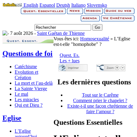
English
Espanol
Deutsh
Italiano
Slovensko
7 août 2026 -
Saint Gaétan de Thienne
Vous êtes ici:
Homosexualité
» L’Eglise
est-t-elle "homophobe" ?
Questions de foi
Quest. Es.
Les + lues
Catéchisme
Evolution et
Création
Les dernières questions
La mort et l’au-delà
La Sainte Vierge
Le mal
Tout sur le Carême
Les miracles
Comment prier le chapelet ?
Qui est Dieu ?
Existe-t-il une façon chrétienne de
faire l’amour ?
Eglise
Questions Essentielles
L’Eglise
aujourd’hui