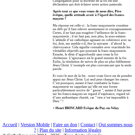
Congrégation pour la doctrine de la foi est une
déclaration qui doit éclairer notre action pastorale.
Après tout ce que vous venez de nous dire, Père
évêque, quelle attitude avoir à l’égard des francs-
maçons ?
Ma réponse est celle-ci : la franc-maçonnerie constitue
un défi qu’il faut relever sereinement et courageusement.
Certes, il ne faut pas exagérer l’influence de la franc-
maçonnerie ; il ne faut pas, non plus, la sous-estimer.
L’attitude d’un catholique agissant en cohérence avec sa
foi, doit, me semble-t-il, être la suivante : d’abord la
clairvoyance. Cela signifie connaître avec exactitude les
véritables objectifs que poursuit la franc-maçonnerie.
Ensuite, le désir d’approfondir sans cesse la foi
chrétienne. L’ignorance est le grand ennemi de la foi.
Enfin, la résolution de suivre de plus en plus fidèlement
Jésus Christ. L’exemple est plus convaincant que la seule
parole.
Et voici le mot de la fin : notre vraie force est de prendre
appui sur Jésus Christ. Lui seul peut changer les cœurs.
C’est pourquoi, autant il faut combattre la franc-
maçonnerie en rappelant qu’elle est une forme
particulièrement nocive de " gnose ", autant il faut poser
sur les francs-maçons un regard d’espérance, regard né
d’une authentique charité, car " rien n’est impossible à
Dieu " !
+ Henri BRINCARD Evêque du Puy-en-Velay
Accueil
|
Version Mobile
|
Faire un don
|
Contact
|
Qui sommes nous
?
|
Plan du site
|
Information légales