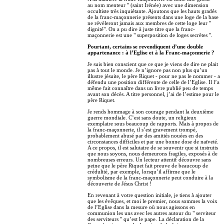
au nom menteur " (saint Irénée) avec une dimension
occultiste très inquiétante. Ajoutons que les hauts gradés
de la franc-maçonnerie présents dans une loge de la base
ne révèleront jamais aux membres de cette loge leur "
dignité". On a pu dire à juste titre que la franc-
maçonnerie est une " superposition de loges secrètes ".
Pourtant, certains se revendiquent d’une double
appartenance : à l’Eglise et à la Franc-maçonnerie ?
Je suis bien conscient que ce que je viens de dire ne plait
pas à tout le monde. Je n’ignore pas non plus qu’un
illustre jésuite, le père Riquet - pour ne pas le nommer - a
défendu une position différente de celle de l’Eglise. Il l’a
même fait connaître dans un livre publié peu de temps
avant son décès. A titre personnel, j’ai de l’estime pour le
père Riquet.
Je rends hommage à son courage pendant la deuxième
guerre mondiale. C’est sans doute, un religieux
exemplaire sous beaucoup de rapports. Mais à propos de
la franc-maçonnerie, il s’est gravement trompé,
probablement abusé par des amitiés nouées en des
circonstances difficiles et par une bonne dose de naïveté.
A ce propos, il est salutaire de se souvenir que si instruits
que nous soyons, nous demeurons fragiles, exposés à de
nombreuses erreurs. Un lecteur attentif découvre sans
peine que le père Riquet fait preuve de beaucoup de
crédulité, par exemple, lorsqu’il affirme que le
symbolisme de la franc-maçonnerie peut conduire à la
découverte de Jésus Christ !
En revenant à votre question initiale, je tiens à ajouter
que les évêques, et moi le premier, nous sommes la voix
de l’Eglise dans la mesure où nous agissons en
communion les uns avec les autres autour du " serviteur
des serviteurs " qu’est le pape. La déclaration de la