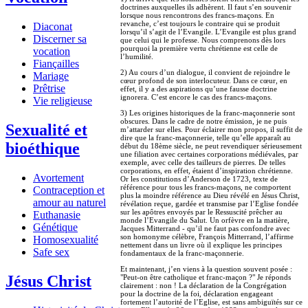
doctrines auxquelles ils adhèrent. Il faut s’en souvenir
lorsque nous rencontrons des francs-maçons. En
revanche, c’est toujours le contraire qui se produit
Diaconat
lorsqu’il s’agit de l’Evangile. L’Evangile est plus grand
Discerner sa
que celui qui le professe. Nous comprenons dès lors
pourquoi la première vertu chrétienne est celle de
vocation
l’humilité.
Fiançailles
2) Au cours d’un dialogue, il convient de rejoindre le
Mariage
cœur profond de son interlocuteur. Dans ce cœur, en
Prêtrise
effet, il y a des aspirations qu’une fausse doctrine
ignorera. C’est encore le cas des francs-maçons.
Vie religieuse
3) Les origines historiques de la franc-maçonnerie sont
obscures. Dans le cadre de notre émission, je ne puis
Sexualité et
m’attarder sur elles. Pour éclairer mon propos, il suffit de
dire que la franc-maçonnerie, telle qu’elle apparaît au
bioéthique
début du 18ème siècle, ne peut revendiquer sérieusement
une filiation avec certaines corporations médiévales, par
exemple, avec celle des tailleurs de pierres. De telles
corporations, en effet, étaient d’inspiration chrétienne.
Avortement
Or les constitutions d’Anderson de 1723, texte de
référence pour tous les francs-maçons, ne comportent
Contraception et
plus la moindre référence au Dieu révélé en Jésus Christ,
amour au naturel
révélation reçue, gardée et transmise par l’Eglise fondée
sur les apôtres envoyés par le Ressuscité prêcher au
Euthanasie
monde l’Evangile du Salut. Un orfèvre en la matière,
Génétique
Jacques Mitterrand - qu’il ne faut pas confondre avec
son homonyme célèbre, François Mitterrand, l’affirme
Homosexualité
nettement dans un livre où il explique les principes
Safe sex
fondamentaux de la franc-maçonnerie.
Et maintenant, j’en viens à la question souvent posée :
Jésus Christ
"Peut-on être catholique et franc-maçon ?" Je réponds
clairement : non ! La déclaration de la Congrégation
pour la doctrine de la foi, déclaration engageant
fortement l’autorité de l’Eglise, est sans ambiguïtés sur ce