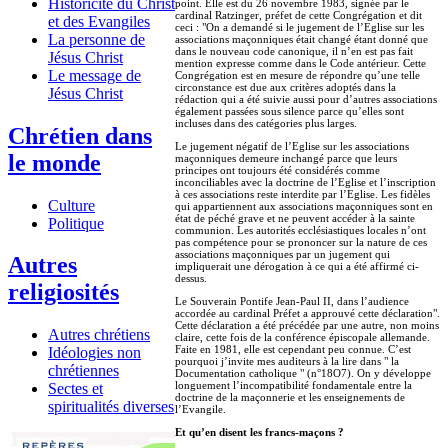
Historicité du Christ
point. Elle est du 26 novembre 1983, signée par le
cardinal Ratzinger, préfet de cette Congrégation et dit
et des Evangiles
ceci : "On a demandé si le jugement de l’Eglise sur les
La personne de
associations maçonniques était changé étant donné que
dans le nouveau code canonique, il n’en est pas fait
Jésus Christ
mention expresse comme dans le Code antérieur. Cette
Le message de
Congrégation est en mesure de répondre qu’une telle
circonstance est due aux critères adoptés dans la
Jésus Christ
rédaction qui a été suivie aussi pour d’autres associations
également passées sous silence parce qu’elles sont
incluses dans des catégories plus larges.
Chrétien dans
Le jugement négatif de l’Eglise sur les associations
le monde
maçonniques demeure inchangé parce que leurs
principes ont toujours été considérés comme
inconciliables avec la doctrine de l’Eglise et l’inscription
à ces associations reste interdite par l’Eglise. Les fidèles
Culture
qui appartiennent aux associations maçonniques sont en
état de péché grave et ne peuvent accéder à la sainte
Politique
communion. Les autorités ecclésiastiques locales n’ont
pas compétence pour se prononcer sur la nature de ces
associations maçonniques par un jugement qui
Autres
impliquerait une dérogation à ce qui a été affirmé ci-
dessus.
religiosités
Le Souverain Pontife Jean-Paul II, dans l’audience
accordée au cardinal Préfet a approuvé cette déclaration".
Cette déclaration a été précédée par une autre, non moins
Autres chrétiens
claire, cette fois de la conférence épiscopale allemande.
Faite en 1981, elle est cependant peu connue. C’est
Idéologies non
pourquoi j’invite mes auditeurs à la lire dans " la
chrétiennes
Documentation catholique " (n°18O7). On y développe
longuement l’incompatibilité fondamentale entre la
Sectes et
doctrine de la maçonnerie et les enseignements de
spiritualités diverses
l’Evangile.
Et qu’en disent les francs-maçons ?