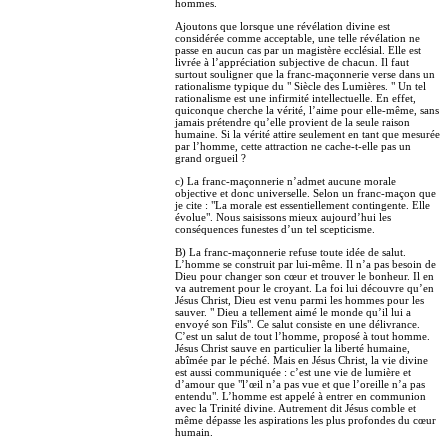
hommes.
Ajoutons que lorsque une révélation divine est
considérée comme acceptable, une telle révélation ne
passe en aucun cas par un magistère ecclésial. Elle est
livrée à l’appréciation subjective de chacun. Il faut
surtout souligner que la franc-maçonnerie verse dans un
rationalisme typique du " Siècle des Lumières. " Un tel
rationalisme est une infirmité intellectuelle. En effet,
quiconque cherche la vérité, l’aime pour elle-même, sans
jamais prétendre qu’elle provient de la seule raison
humaine. Si la vérité attire seulement en tant que mesurée
par l’homme, cette attraction ne cache-t-elle pas un
grand orgueil ?
c) La franc-maçonnerie n’admet aucune morale
objective et donc universelle. Selon un franc-maçon que
je cite : "La morale est essentiellement contingente. Elle
évolue". Nous saisissons mieux aujourd’hui les
conséquences funestes d’un tel scepticisme.
B) La franc-maçonnerie refuse toute idée de salut.
L’homme se construit par lui-même. Il n’a pas besoin de
Dieu pour changer son cœur et trouver le bonheur. Il en
va autrement pour le croyant. La foi lui découvre qu’en
Jésus Christ, Dieu est venu parmi les hommes pour les
sauver. " Dieu a tellement aimé le monde qu’il lui a
envoyé son Fils". Ce salut consiste en une délivrance.
C’est un salut de tout l’homme, proposé à tout homme.
Jésus Christ sauve en particulier la liberté humaine,
abîmée par le péché. Mais en Jésus Christ, la vie divine
est aussi communiquée : c’est une vie de lumière et
d’amour que "l’œil n’a pas vue et que l’oreille n’a pas
entendu". L’homme est appelé à entrer en communion
avec la Trinité divine. Autrement dit Jésus comble et
même dépasse les aspirations les plus profondes du cœur
humain.