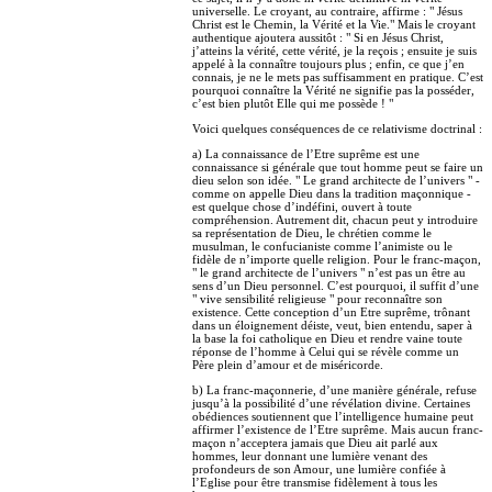
universelle. Le croyant, au contraire, affirme : " Jésus
Christ est le Chemin, la Vérité et la Vie." Mais le croyant
authentique ajoutera aussitôt : " Si en Jésus Christ,
j’atteins la vérité, cette vérité, je la reçois ; ensuite je suis
appelé à la connaître toujours plus ; enfin, ce que j’en
connais, je ne le mets pas suffisamment en pratique. C’est
pourquoi connaître la Vérité ne signifie pas la posséder,
c’est bien plutôt Elle qui me possède ! "
Voici quelques conséquences de ce relativisme doctrinal :
a) La connaissance de l’Etre suprême est une
connaissance si générale que tout homme peut se faire un
dieu selon son idée. " Le grand architecte de l’univers " -
comme on appelle Dieu dans la tradition maçonnique -
est quelque chose d’indéfini, ouvert à toute
compréhension. Autrement dit, chacun peut y introduire
sa représentation de Dieu, le chrétien comme le
musulman, le confucianiste comme l’animiste ou le
fidèle de n’importe quelle religion. Pour le franc-maçon,
" le grand architecte de l’univers " n’est pas un être au
sens d’un Dieu personnel. C’est pourquoi, il suffit d’une
" vive sensibilité religieuse " pour reconnaître son
existence. Cette conception d’un Etre suprême, trônant
dans un éloignement déiste, veut, bien entendu, saper à
la base la foi catholique en Dieu et rendre vaine toute
réponse de l’homme à Celui qui se révèle comme un
Père plein d’amour et de miséricorde.
b) La franc-maçonnerie, d’une manière générale, refuse
jusqu’à la possibilité d’une révélation divine. Certaines
obédiences soutiennent que l’intelligence humaine peut
affirmer l’existence de l’Etre suprême. Mais aucun franc-
maçon n’acceptera jamais que Dieu ait parlé aux
hommes, leur donnant une lumière venant des
profondeurs de son Amour, une lumière confiée à
l’Eglise pour être transmise fidèlement à tous les