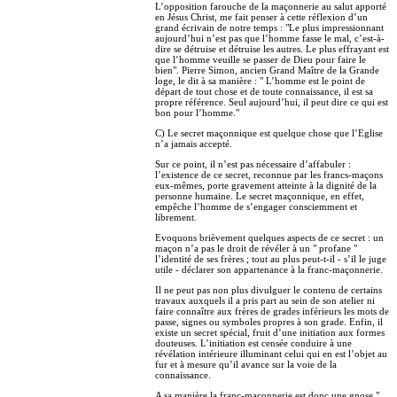
L’opposition farouche de la maçonnerie au salut apporté
en Jésus Christ, me fait penser à cette réflexion d’un
grand écrivain de notre temps : "Le plus impressionnant
aujourd’hui n’est pas que l’homme fasse le mal, c’est-à-
dire se détruise et détruise les autres. Le plus effrayant est
que l’homme veuille se passer de Dieu pour faire le
bien". Pierre Simon, ancien Grand Maître de la Grande
loge, le dit à sa manière : " L’homme est le point de
départ de tout chose et de toute connaissance, il est sa
propre référence. Seul aujourd’hui, il peut dire ce qui est
bon pour l’homme."
C) Le secret maçonnique est quelque chose que l’Eglise
n’a jamais accepté.
Sur ce point, il n’est pas nécessaire d’affabuler :
l’existence de ce secret, reconnue par les francs-maçons
eux-mêmes, porte gravement atteinte à la dignité de la
personne humaine. Le secret maçonnique, en effet,
empêche l’homme de s’engager consciemment et
librement.
Evoquons brièvement quelques aspects de ce secret : un
maçon n’a pas le droit de révéler à un " profane "
l’identité de ses frères ; tout au plus peut-t-il - s’il le juge
utile - déclarer son appartenance à la franc-maçonnerie.
Il ne peut pas non plus divulguer le contenu de certains
travaux auxquels il a pris part au sein de son atelier ni
faire connaître aux frères de grades inférieurs les mots de
passe, signes ou symboles propres à son grade. Enfin, il
existe un secret spécial, fruit d’une initiation aux formes
douteuses. L’initiation est censée conduire à une
révélation intérieure illuminant celui qui en est l’objet au
fur et à mesure qu’il avance sur la voie de la
connaissance.
A sa manière la franc-maçonnerie est donc une gnose "