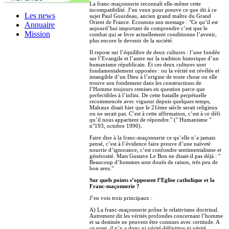
La franc-maçonnerie reconnaît elle-même cette
incompatibilité. J’en veux pour preuve ce que dit à ce
Les news
sujet Paul Gourdeau, ancien grand maître du Grand
Orient de France. Ecoutons son message : "Ce qu’il est
Annuaire
aujourd’hui important de comprendre c’est que le
Mission
combat qui se livre actuellement conditionne l’avenir,
plus encore le devenir de la société.
Il repose sur l’équilibre de deux cultures : l’une fondée
sur l’Evangile et l’autre sur la tradition historique d’un
humanisme républicain. Et ces deux cultures sont
fondamentalement opposées : ou la vérité est révélée et
intangible d’un Dieu à l’origine de toute chose ou elle
trouve son fondement dans les constructions de
l’Homme toujours remises en question parce que
perfectibles à l’infini. De cette bataille perpétuelle
recommencée avec vigueur depuis quelques temps,
Malraux disait hier que le 21ème siècle serait religieux
ou ne serait pas. C’est à cette affirmation, c’est à ce défi
qu’il nous appartient de répondre." (" Humanisme "
n°193, octobre 1990).
Faire dire à la franc-maçonnerie ce qu’elle n’a jamais
pensé, c’est à l’évidence faire preuve d’une naïveté
nourrie d’ignorance, c’est confondre sentimentalisme et
générosité. Mais Gustave Le Bon ne disait-il pas déjà : "
Beaucoup d’hommes sont doués de raison, très peu de
bon sens."
Sur quels points s’opposent l’Eglise catholique et la
Franc-maçonnerie ?
J’en vois trois principaux :
A) La franc-maçonnerie prône le relativisme doctrinal.
Autrement dit les vérités profondes concernant l’homme
et sa destinée ne peuvent être connues avec certitude. A
ce sujet, il n’y a donc ni vérité définitive ni vérité