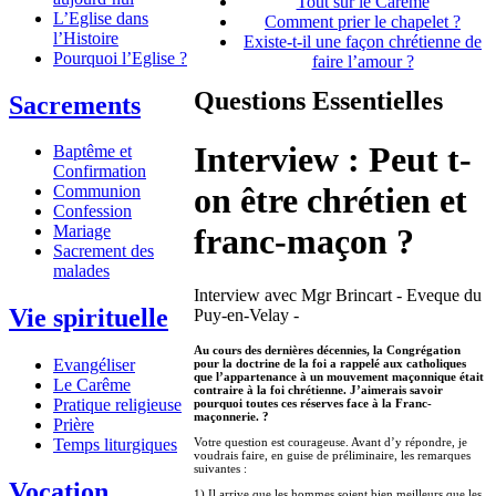
Tout sur le Carême
L’Eglise dans
Comment prier le chapelet ?
l’Histoire
Existe-t-il une façon chrétienne de
Pourquoi l’Eglise ?
faire l’amour ?
Questions Essentielles
Sacrements
Interview : Peut t-
Baptême et
Confirmation
on être chrétien et
Communion
Confession
franc-maçon ?
Mariage
Sacrement des
malades
Interview avec Mgr Brincart - Eveque du
Vie spirituelle
Puy-en-Velay -
Au cours des dernières décennies, la Congrégation
Evangéliser
pour la doctrine de la foi a rappelé aux catholiques
que l’appartenance à un mouvement maçonnique était
Le Carême
contraire à la foi chrétienne. J’aimerais savoir
Pratique religieuse
pourquoi toutes ces réserves face à la Franc-
maçonnerie. ?
Prière
Temps liturgiques
Votre question est courageuse. Avant d’y répondre, je
voudrais faire, en guise de préliminaire, les remarques
suivantes :
Vocation
1) Il arrive que les hommes soient bien meilleurs que les