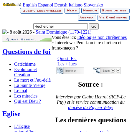
English
Espanol
Deutsh
Italiano
Slovensko
8 août 2026 -
Saint Dominique (1170-1221)
Vous êtes ici:
Idéologies non chrétiennes
» Interview : Peut t-on être chrétien et
franc-maçon ?
Questions de foi
Quest. Es.
Les + lues
Catéchisme
Evolution et
Création
La mort et l’au-delà
Source :
La Sainte Vierge
Le mal
Les miracles
Interview par Claire Henrot (RCF-Le
Qui est Dieu ?
Puy) et le service communication du
diocèse du Puy en Velay
Eglise
Les dernières questions
L’Eglise
aujourd’hui