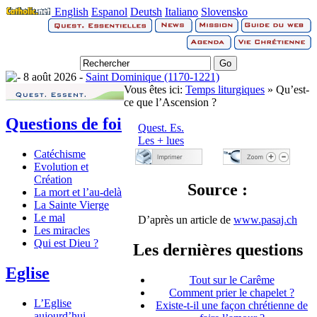
English
Espanol
Deutsh
Italiano
Slovensko
8 août 2026 -
Saint Dominique (1170-1221)
Vous êtes ici:
Temps liturgiques
» Qu’est-
ce que l’Ascension ?
Questions de foi
Quest. Es.
Les + lues
Catéchisme
Evolution et
Création
Source :
La mort et l’au-delà
La Sainte Vierge
Le mal
D’après un article de
www.pasaj.ch
Les miracles
Qui est Dieu ?
Les dernières questions
Eglise
Tout sur le Carême
Comment prier le chapelet ?
L’Eglise
Existe-t-il une façon chrétienne de
aujourd’hui