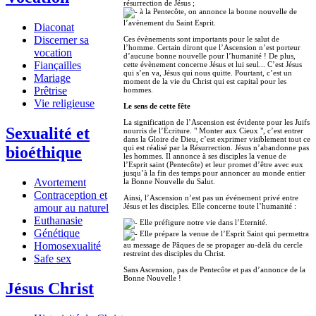
résurrection de Jésus ;
à la Pentecôte, on annonce la bonne nouvelle de
l’avènement du Saint Esprit.
Diaconat
Discerner sa
Ces évènements sont importants pour le salut de
l’homme. Certain diront que l’Ascension n’est porteur
vocation
d’aucune bonne nouvelle pour l’humanité ! De plus,
Fiançailles
cette évènement concerne Jésus et lui seul... C’est Jésus
qui s’en va, Jésus qui nous quitte. Pourtant, c’est un
Mariage
moment de la vie du Christ qui est capital pour les
Prêtrise
hommes.
Vie religieuse
Le sens de cette fête
La signification de l’Ascension est évidente pour les Juifs
Sexualité et
nourris de l’Écriture. " Monter aux Cieux ", c’est entrer
dans la Gloire de Dieu, c’est exprimer visiblement tout ce
bioéthique
qui est réalisé par la Résurrection. Jésus n’abandonne pas
les hommes. Il annonce à ses disciples la venue de
l’Esprit saint (Pentecôte) et leur promet d’être avec eux
jusqu’à la fin des temps pour annoncer au monde entier
Avortement
la Bonne Nouvelle du Salut.
Contraception et
Ainsi, l’Ascension n’est pas un événement privé entre
amour au naturel
Jésus et les disciples. Elle concerne toute l’humanité :
Euthanasie
Elle préfigure notre vie dans l’Eternité.
Génétique
Elle prépare la venue de l’Esprit Saint qui permettra
Homosexualité
au message de Pâques de se propager au-delà du cercle
restreint des disciples du Christ.
Safe sex
Sans Ascension, pas de Pentecôte et pas d’annonce de la
Bonne Nouvelle !
Jésus Christ