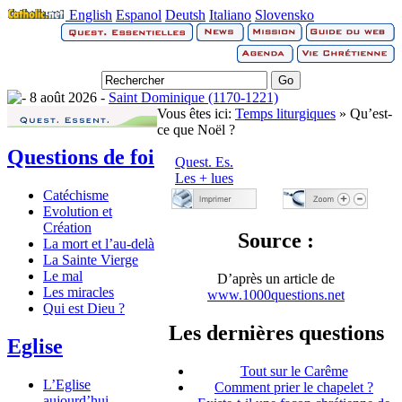
English
Espanol
Deutsh
Italiano
Slovensko
8 août 2026 -
Saint Dominique (1170-1221)
Vous êtes ici:
Temps liturgiques
» Qu’est-
ce que Noël ?
Questions de foi
Quest. Es.
Les + lues
Catéchisme
Evolution et
Création
Source :
La mort et l’au-delà
La Sainte Vierge
Le mal
D’après un article de
Les miracles
www.1000questions.net
Qui est Dieu ?
Les dernières questions
Eglise
Tout sur le Carême
L’Eglise
Comment prier le chapelet ?
aujourd’hui