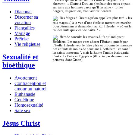
l’Enfant qui est le Sauveur le Christ et Seigneur. Ils
chantent : « Gloire à Dieu au plus haut des cieux et paix
sur terre aux hommes parce qu’il les aime ». Et les
Diaconat
bergers, les premiers, vont adorer l’enfant.
Discerner sa
Des Mages d’Orient (qu’on appellera plus tard « les
vocation
rois mages ») à la vue d’une étoile se mettent en marche
pour Jérusalem et demandent au Roi Hérode : « où est le
Fiançailles
roi des Juifs qui vient de naître ? »
Mariage
Hérode consulte les savants Juifs qui indiquent
Prêtrise
Bethléem. Les mages vont adorer l’Enfant, guidés par
Vie religieuse
l’étoile. Hérode veut le faire périr et ordonne le massacre
des enfants de moins de deux ans à Bethléem : ce sont "
les saints innocents ", mais la Sainte Famille était partie,
Sexualité et
c’est « La Fuite en Egypte » (illustrée par de nombreux
peintres, dont Giotto).
bioéthique
Avortement
Contraception et
amour au naturel
Euthanasie
Génétique
Homosexualité
Safe sex
Jésus Christ