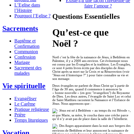
Existe-t-il une façon chrétienne de
L’Eglise dans
faire l’amour ?
l’Histoire
Questions Essentielles
Pourquoi l’Eglise ?
Sacrements
Qu’est-ce que
Noël ?
Baptême et
Confirmation
Communion
Confession
Noël c’est la fête de la naissance de Jésus, à Bethléem en
Palestine, il y a 2000 ans environ. Cet événement nous
Mariage
est connu par les Évangiles et la tradition. Les Évangiles,
Sacrement des
ce sont 4 petits livres écrits par des disciples de Jésus
Christ après sa mort sur la Croix et sa Résurrection (voir
malades
"Jésus est il historique ?" ) pour faire connaître sa vie et
son message.
Vie spirituelle
Deux évangiles ne parlent de Jésus Christ qu’à partir de
l’âge de 30 ans, quand il commence à annoncer la
« bonne nouvelle » (en grec "evangelion") du Royaume
de Dieu. Les deux autres, l’évangile de Saint Luc et celui
Evangéliser
de Saint Matthieu racontent la Naissance et l’Enfance de
Le Carême
Jésus. Nous apprenons que :
Pratique religieuse
Jésus est né à Bethléem « au temps du roi Hérode »,
Prière
et que Marie, sa mère, le coucha dans une crèche parce
qu’il n’y avait pas de place dans la salle de l’hôtellerie.
Temps liturgiques
Des Anges apparaissent dans la nuit aux bergers des
environs de Bethléem et leur annoncent la naissance de
Vocation