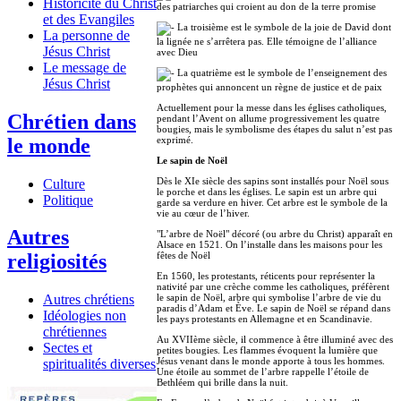
Historicité du Christ
des patriarches qui croient au don de la terre promise
et des Evangiles
La troisième est le symbole de la joie de David dont
La personne de
la lignée ne s’arrêtera pas. Elle témoigne de l’alliance
Jésus Christ
avec Dieu
Le message de
La quatrième est le symbole de l’enseignement des
Jésus Christ
prophètes qui annoncent un règne de justice et de paix
Actuellement pour la messe dans les églises catholiques,
Chrétien dans
pendant l’Avent on allume progressivement les quatre
bougies, mais le symbolisme des étapes du salut n’est pas
le monde
exprimé.
Le sapin de Noël
Dès le XIe siècle des sapins sont installés pour Noël sous
Culture
le porche et dans les églises. Le sapin est un arbre qui
Politique
garde sa verdure en hiver. Cet arbre est le symbole de la
vie au cœur de l’hiver.
Autres
"L’arbre de Noël" décoré (ou arbre du Christ) apparaît en
Alsace en 1521. On l’installe dans les maisons pour les
religiosités
fêtes de Noël
En 1560, les protestants, réticents pour représenter la
nativité par une crèche comme les catholiques, préfèrent
Autres chrétiens
le sapin de Noël, arbre qui symbolise l’arbre de vie du
paradis d’Adam et Ève. Le sapin de Noël se répand dans
Idéologies non
les pays protestants en Allemagne et en Scandinavie.
chrétiennes
Au XVIIème siècle, il commence à être illuminé avec des
Sectes et
petites bougies. Les flammes évoquent la lumière que
Jésus venant dans le monde apporte à tous les hommes.
spiritualités diverses
Une étoile au sommet de l’arbre rappelle l’étoile de
Bethléem qui brille dans la nuit.