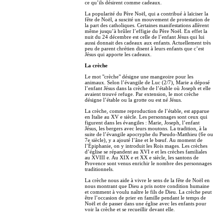
ce qu’ils désirent comme cadeaux.
La popularité du Père Noël, qui a contribué à laïciser la
fête de Noël, a suscité un mouvement de protestation de
la part des catholiques. Certaines manifestations allèrent
même jusqu’à brûler l’effigie du Père Noël. En effet la
nuit du 24 décembre est celle de l’enfant Jésus qui lui
aussi donnait des cadeaux aux enfants. Actuellement très
peu de parent chrétien disent à leurs enfants que c’est
Jésus qui apporte les cadeaux.
La crèche
Le mot "crèche" désigne une mangeoire pour les
animaux. Selon l’évangile de Luc (2/7), Marie a déposé
l’enfant Jésus dans la crèche de l’étable où Joseph et elle
avaient trouvé refuge. Par extension, le mot crèche
désigne l’étable ou la grotte ou est né Jésus.
La crèche, comme reproduction de l’étable, est apparue
en Italie au XV e siècle. Les personnages sont ceux qui
figurent dans les évangiles : Marie, Joseph, l’enfant
Jésus, les bergers avec leurs moutons. La tradition, à la
suite de l’évangile apocryphe du Pseudo-Matthieu (6e ou
7e siècle), y a ajouté l’âne et le bœuf. Au moment de
l’Épiphanie, on y introduit les Rois mages. Les crèches
d’église se répandent au XVI e et les crèches familiales
au XVIII e. Au XIX e et XX e siècle, les santons de
Provence sont venus enrichir le nombre des personnages
traditionnels.
La crèche nous aide à vivre le sens de la fête de Noël en
nous montrant que Dieu a pris notre condition humaine
et comment à voulu naître le fils de Dieu. La crèche peut
être l’occasion de prier en famille pendant le temps de
Noël et de passer dans une église avec les enfants pour
voir la crèche et se recueillir devant elle.