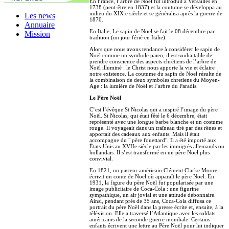
En France, l’arbre de Noël fut introduit à Versailles en
1738 (peut-être en 1837) et la coutume se développa au
milieu du XIX e siècle et se généralisa après la guerre de
Les news
1870.
Annuaire
En Italie, Le sapin de Noël se fait le 08 décembre par
Mission
tradition (un jour férié en Italie).
Alors que nous avons tendance à considérer le sapin de
Noël comme un symbole païen, il est souhaitable de
prendre conscience des aspects chrétiens de l’arbre de
Noël illuminé : le Christ nous apporte la vie et éclaire
notre existence. La coutume du sapin de Noël résulte de
la combinaison de deux symboles chretiens du Moyen-
Age : la lumière de Noël et l’arbre du Paradis.
Le Père Noël
C’est l’évêque St Nicolas qui a inspiré l’image du père
Noël. St Nicolas, qui était fêté le 6 décembre, était
représenté avec une longue barbe blanche et un costume
rouge. Il voyageait dans un traîneau tiré par des rênes et
apportait des cadeaux aux enfants. Mais il était
accompagne du " père fouettard". Il a été importé aux
États-Unis au XVIIe siècle par les immigrés allemands ou
hollandais. Il s’est transformé en un père Noël plus
convivial.
En 1821, un pasteur américain Clément Clarke Moore
écrivit un conte de Noël où apparaît le père Noël. En
1931, la figure du père Noël fut popularisée par une
image publicitaire de Coca-Cola : une figurine
sympathique, un air jovial et une attitude débonnaire.
Ainsi, pendant près de 35 ans, Coca-Cola diffusa ce
portrait du père Noël dans la presse écrite et, ensuite, à la
télévision. Elle a traversé l’Atlantique avec les soldats
américains de la seconde guerre mondiale. Certains
enfants écrivent une lettre au Père Noël pour lui indiquer