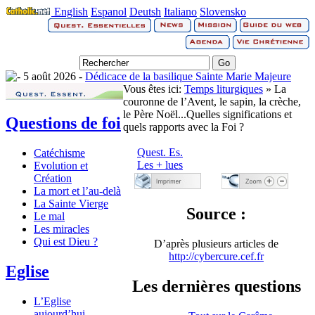
English
Espanol
Deutsh
Italiano
Slovensko
5 août 2026 -
Dédicace de la basilique Sainte Marie Majeure
Vous êtes ici:
Temps liturgiques
» La
couronne de l’Avent, le sapin, la crèche,
le Père Noël...Quelles significations et
Questions de foi
quels rapports avec la Foi ?
Quest. Es.
Catéchisme
Les + lues
Evolution et
Création
La mort et l’au-delà
La Sainte Vierge
Source :
Le mal
Les miracles
Qui est Dieu ?
D’après plusieurs articles de
http://cybercure.cef.fr
Eglise
Les dernières questions
L’Eglise
aujourd’hui