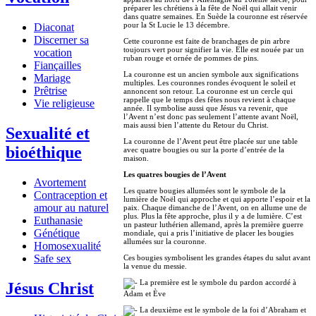
préparer les chrétiens à la fête de Noël qui allait venir
dans quatre semaines. En Suède la couronne est réservée
pour la St Lucie le 13 décembre.
Diaconat
Discerner sa
Cette couronne est faite de branchages de pin arbre
toujours vert pour signifier la vie. Elle est nouée par un
vocation
ruban rouge et ornée de pommes de pins.
Fiançailles
La couronne est un ancien symbole aux significations
Mariage
multiples. Les couronnes rondes évoquent le soleil et
Prêtrise
annoncent son retour. La couronne est un cercle qui
rappelle que le temps des fêtes nous revient à chaque
Vie religieuse
année. Il symbolise aussi que Jésus va revenir, que
l’Avent n’est donc pas seulement l’attente avant Noël,
mais aussi bien l’attente du Retour du Christ.
Sexualité et
La couronne de l’Avent peut être placée sur une table
bioéthique
avec quatre bougies ou sur la porte d’entrée de la
maison.
Les quatres bougies de l’Avent
Avortement
Les quatre bougies allumées sont le symbole de la
Contraception et
lumière de Noël qui approche et qui apporte l’espoir et la
amour au naturel
paix. Chaque dimanche de l’Avent, on en allume une de
plus. Plus la fête approche, plus il y a de lumière. C’est
Euthanasie
un pasteur luthérien allemand, après la première guerre
Génétique
mondiale, qui a pris l’initiative de placer les bougies
allumées sur la couronne.
Homosexualité
Safe sex
Ces bougies symbolisent les grandes étapes du salut avant
la venue du messie.
La première est le symbole du pardon accordé à
Jésus Christ
Adam et Ève
La deuxième est le symbole de la foi d’Abraham et