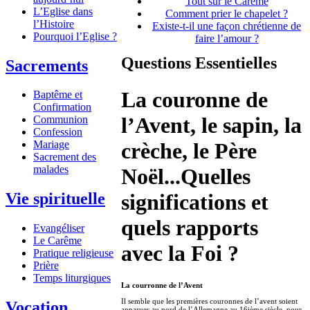
Tout sur le Carême
L’Eglise dans
Comment prier le chapelet ?
l’Histoire
Existe-t-il une façon chrétienne de
Pourquoi l’Eglise ?
faire l’amour ?
Questions Essentielles
Sacrements
La couronne de
Baptême et
Confirmation
l’Avent, le sapin, la
Communion
Confession
crèche, le Père
Mariage
Sacrement des
malades
Noël...Quelles
significations et
Vie spirituelle
quels rapports
Evangéliser
Le Carême
avec la Foi ?
Pratique religieuse
Prière
Temps liturgiques
La courronne de l’Avent
Il semble que les premières couronnes de l’avent soient
Vocation
apparues au nord de l’Allemagne au 16ième siècle, pour