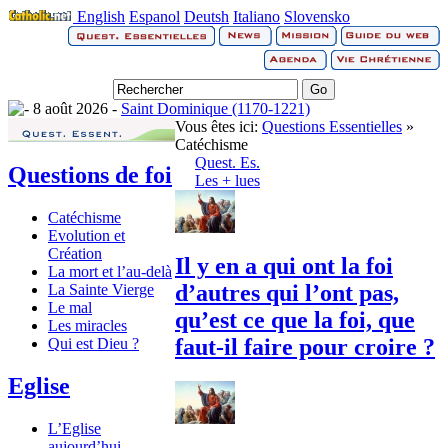
English
Espanol
Deutsh
Italiano
Slovensko
8 août 2026 -
Saint Dominique (1170-1221)
Vous êtes ici:
Questions Essentielles
»
Catéchisme
Quest. Es.
Questions de foi
Les + lues
Catéchisme
Evolution et
Création
Il y en a qui ont la foi
La mort et l’au-delà
d’autres qui l’ont pas,
La Sainte Vierge
Le mal
qu’est ce que la foi, que
Les miracles
faut-il faire pour croire ?
Qui est Dieu ?
Eglise
L’Eglise
aujourd’hui