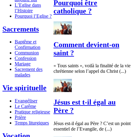
Pourquoi être
L’Eglise dans
catholique ?
l’Histoire
Pourquoi l’Eglise ?
Sacrements
Baptême et
Comment devient-on
Confirmation
saint ?
Communion
Confession
Mariage
« Tous saints », voilà la finalité de la vie
Sacrement des
chrétienne selon l’appel du Christ (...)
malades
Vie spirituelle
Evangéliser
Jésus est t-il égal au
Le Carême
Père ?
Pratique religieuse
Prière
Temps liturgiques
Jésus est-il égal au Père ? C’est un point
essentiel de l’Evangile, de (...)
Vocation