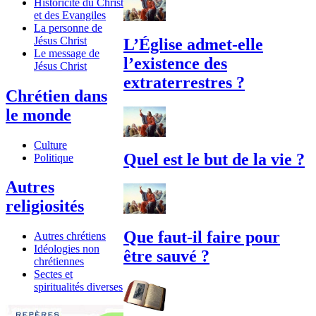
Historicité du Christ
et des Evangiles
La personne de
Jésus Christ
L’Église admet-elle
Le message de
l’existence des
Jésus Christ
extraterrestres ?
Chrétien dans
le monde
Culture
Quel est le but de la vie ?
Politique
Autres
religiosités
Que faut-il faire pour
Autres chrétiens
Idéologies non
être sauvé ?
chrétiennes
Sectes et
spiritualités diverses