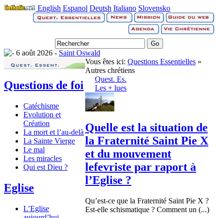
English
Espanol
Deutsh
Italiano
Slovensko
6 août 2026 -
Saint Oswald
Vous êtes ici:
Questions Essentielles
»
Autres chrétiens
Quest. Es.
Questions de foi
Les + lues
Catéchisme
Evolution et
Création
Quelle est la situation de
La mort et l’au-delà
la Fraternité Saint Pie X
La Sainte Vierge
Le mal
et du mouvement
Les miracles
lefevriste par raport à
Qui est Dieu ?
l’Eglise ?
Eglise
Qu’est-ce que la Fraternité Saint Pie X ?
L’Eglise
Est-elle schismatique ? Comment un (...)
aujourd’hui