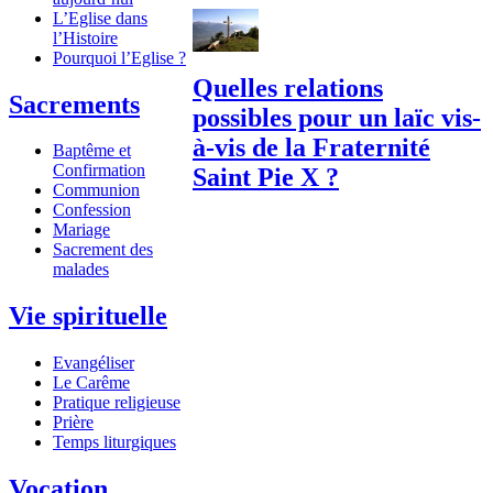
L’Eglise dans
l’Histoire
Pourquoi l’Eglise ?
Quelles relations
Sacrements
possibles pour un laïc vis-
à-vis de la Fraternité
Baptême et
Confirmation
Saint Pie X ?
Communion
Confession
Mariage
Sacrement des
malades
Vie spirituelle
Evangéliser
Le Carême
Pratique religieuse
Prière
Temps liturgiques
Vocation