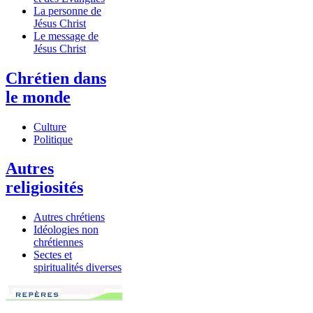
La personne de
Jésus Christ
Le message de
Jésus Christ
Chrétien dans
le monde
Culture
Politique
Autres
religiosités
Autres chrétiens
Idéologies non
chrétiennes
Sectes et
spiritualités diverses