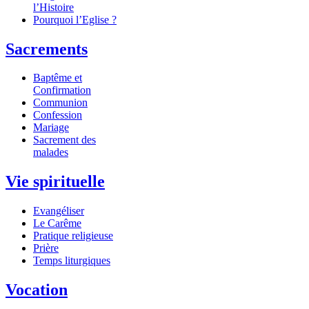
l’Histoire
Pourquoi l’Eglise ?
Sacrements
Baptême et
Confirmation
Communion
Confession
Mariage
Sacrement des
malades
Vie spirituelle
Evangéliser
Le Carême
Pratique religieuse
Prière
Temps liturgiques
Vocation