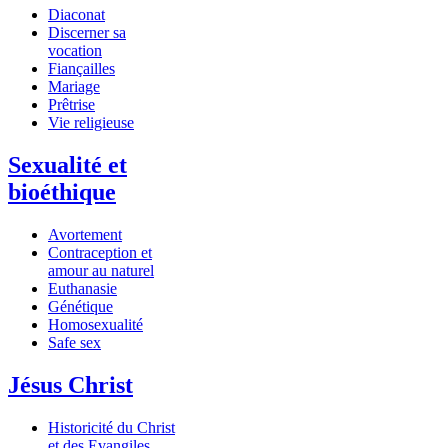
Diaconat
Discerner sa
vocation
Fiançailles
Mariage
Prêtrise
Vie religieuse
Sexualité et
bioéthique
Avortement
Contraception et
amour au naturel
Euthanasie
Génétique
Homosexualité
Safe sex
Jésus Christ
Historicité du Christ
et des Evangiles