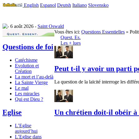
English
Espanol
Deutsh
Italiano
Slovensko
6 août 2026 -
Saint Oswald
Vous êtes ici:
Questions Essentielles
» Polit
Quest. Es.
Les + lues
Questions de foi
Catéchisme
Evolution et
Peut t-il y avoir un parti p
Création
La mort et l’au-delà
La question de la laïcité interroge les différe
La Sainte Vierge
Le mal
Les miracles
Qui est Dieu ?
Eglise
Un chrétien doit-il obéir à 
L’Eglise
aujourd’hui
L’Eglise dans