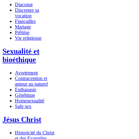
Diaconat
Discerner sa
vocation
Fiançailles
Mariage
Prêtrise
Vie religieuse
Sexualité et
bioéthique
Avortement
Contraception et
amour au naturel
Euthanasie
Génétique
Homosexualité
Safe sex
Jésus Christ
Historicité du Christ
et des Evangiles