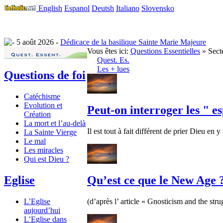
English
Espanol
Deutsh
Italiano
Slovensko
5 août 2026 -
Dédicace de la basilique Sainte Marie Majeure
Vous êtes ici:
Questions Essentielles
» Secte
Quest. Es.
Les + lues
Questions de foi
Catéchisme
Evolution et
Peut-on interroger les " es
Création
La mort et l’au-delà
Il est tout à fait différent de prier Dieu en y
La Sainte Vierge
Le mal
Les miracles
Qui est Dieu ?
Eglise
Qu’est ce que le New Age 
L’Eglise
(d’après l’ article « Gnosticism and the strug
aujourd’hui
L’Eglise dans