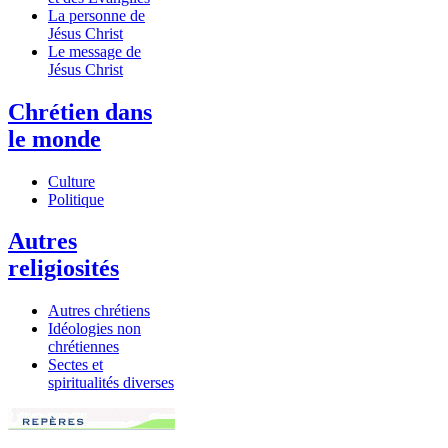
La personne de
Jésus Christ
Le message de
Jésus Christ
Chrétien dans
le monde
Culture
Politique
Autres
religiosités
Autres chrétiens
Idéologies non
chrétiennes
Sectes et
spiritualités diverses