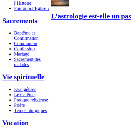
l’Histoire
Pourquoi l’Eglise ?
L’astrologie est-elle un pa
Sacrements
Baptême et
Confirmation
Communion
Confession
Mariage
Sacrement des
malades
Vie spirituelle
Evangéliser
Le Carême
Pratique religieuse
Prière
Temps liturgiques
Vocation