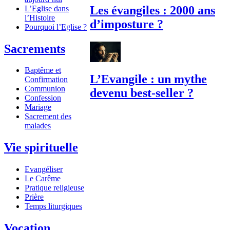
Les évangiles : 2000 ans
L’Eglise dans
l’Histoire
d’imposture ?
Pourquoi l’Eglise ?
Sacrements
Baptême et
L’Evangile : un mythe
Confirmation
Communion
devenu best-seller ?
Confession
Mariage
Sacrement des
malades
Vie spirituelle
Evangéliser
Le Carême
Pratique religieuse
Prière
Temps liturgiques
Vocation