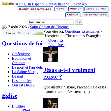
English
Espanol
Deutsh
Italiano
Slovensko
7 août 2026 -
Saint Gaétan de Thienne
Vous êtes ici:
Questions Essentielles
»
Historicité du Christ et des Evangiles
Quest. Es.
Questions de foi
Les + lues
Catéchisme
Evolution et
Création
La mort et l’au-delà
Jésus a-t-il vraiment
La Sainte Vierge
existé ?
Le mal
Les miracles
Qui est Dieu ?
Que disent l’histoire, l’archéologie et les
manuscrits sur l’existence (...)
Eglise
L’Eglise
aujourd’hui