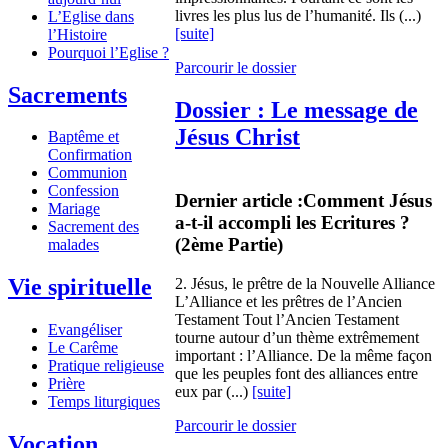
livres les plus lus de l’humanité. Ils (...)
L’Eglise dans
[suite]
l’Histoire
Pourquoi l’Eglise ?
Parcourir le dossier
Sacrements
Dossier : Le message de
Jésus Christ
Baptême et
Confirmation
Communion
Confession
Dernier article :
Comment Jésus
Mariage
a-t-il accompli les Ecritures ?
Sacrement des
(2ème Partie)
malades
Vie spirituelle
2. Jésus, le prêtre de la Nouvelle Alliance
L’Alliance et les prêtres de l’Ancien
Testament Tout l’Ancien Testament
Evangéliser
tourne autour d’un thème extrêmement
Le Carême
important : l’Alliance. De la même façon
Pratique religieuse
que les peuples font des alliances entre
Prière
eux par (...)
[suite]
Temps liturgiques
Parcourir le dossier
Vocation