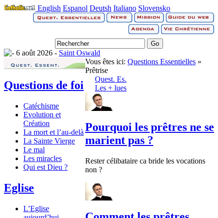
English
Espanol
Deutsh
Italiano
Slovensko
6 août 2026 -
Saint Oswald
Vous êtes ici:
Questions Essentielles
»
Prêtrise
Quest. Es.
Questions de foi
Les + lues
Catéchisme
Evolution et
Création
Pourquoi les prêtres ne se
La mort et l’au-delà
marient pas ?
La Sainte Vierge
Le mal
Les miracles
Rester célibataire ca bride les vocations
Qui est Dieu ?
non ?
Eglise
L’Eglise
Comment les prêtres
aujourd’hui