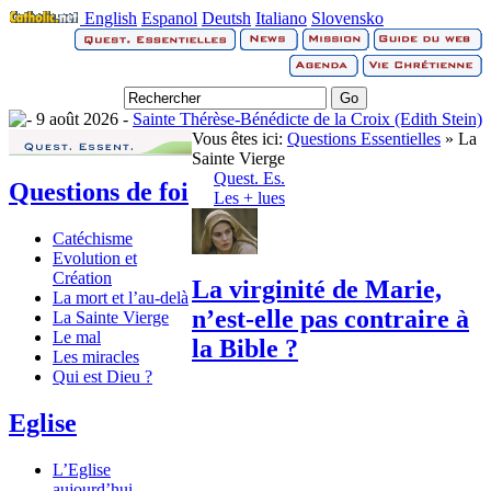
English
Espanol
Deutsh
Italiano
Slovensko
9 août 2026 -
Sainte Thérèse-Bénédicte de la Croix (Edith Stein)
Vous êtes ici:
Questions Essentielles
» La
Sainte Vierge
Quest. Es.
Questions de foi
Les + lues
Catéchisme
Evolution et
Création
La virginité de Marie,
La mort et l’au-delà
n’est-elle pas contraire à
La Sainte Vierge
Le mal
la Bible ?
Les miracles
Qui est Dieu ?
Eglise
L’Eglise
aujourd’hui