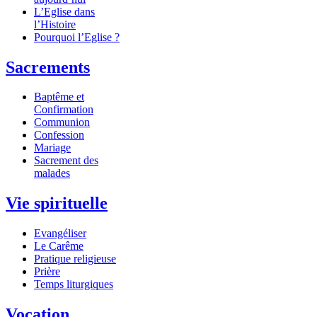
L’Eglise dans
l’Histoire
Pourquoi l’Eglise ?
Sacrements
Baptême et
Confirmation
Communion
Confession
Mariage
Sacrement des
malades
Vie spirituelle
Evangéliser
Le Carême
Pratique religieuse
Prière
Temps liturgiques
Vocation