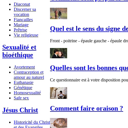
Diaconat
Discerner sa
vocation
Fiançailles
Mariage
Quel est le sens du signe d
Prêtrise
Vie religieuse
Front - poitrine - épaule gauche - épaule dro
Sexualité et
bioéthique
Quelles sont les bonnes qu
Avortement
Contraception et
amour au naturel
Ce questionnaire est à votre disposition pou
Euthanasie
Génétique
Homosexualité
Safe sex
Comment faire oraison ?
Jésus Christ
Historicité du Christ
et des Evangiles