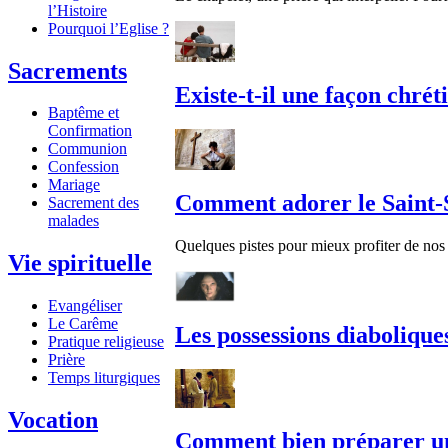
l’Histoire
Pourquoi l’Eglise ?
Sacrements
Existe-t-il une façon chrét
Baptême et
Confirmation
Communion
Confession
Mariage
Comment adorer le Saint-
Sacrement des
malades
Quelques pistes pour mieux profiter de nos
Vie spirituelle
Evangéliser
Le Carême
Les possessions diaboliques
Pratique religieuse
Prière
Temps liturgiques
Vocation
Comment bien préparer un