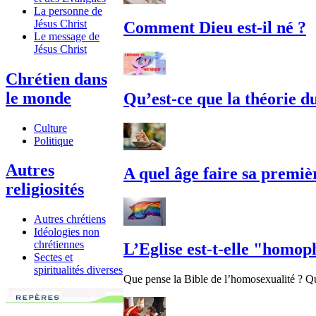
La personne de
Jésus Christ
Comment Dieu est-il né ?
Le message de
Jésus Christ
Chrétien dans
le monde
Qu’est-ce que la théorie d
Culture
Politique
Autres
A quel âge faire sa premi
religiosités
Autres chrétiens
Idéologies non
chrétiennes
L’Eglise est-t-elle "homo
Sectes et
spiritualités diverses
Que pense la Bible de l’homosexualité ? Qu