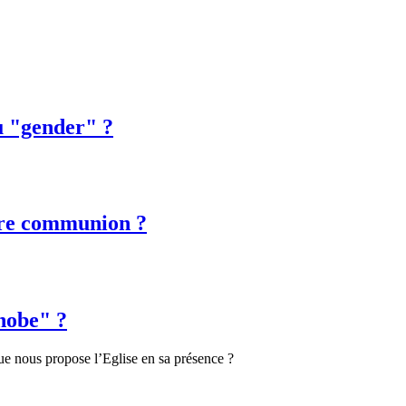
u "gender" ?
ère communion ?
phobe" ?
e nous propose l’Eglise en sa présence ?