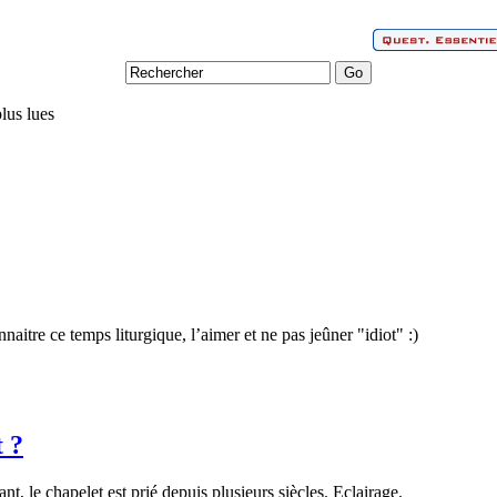
lus lues
itre ce temps liturgique, l’aimer et ne pas jeûner "idiot" :)
 ?
ant, le chapelet est prié depuis plusieurs siècles. Eclairage.