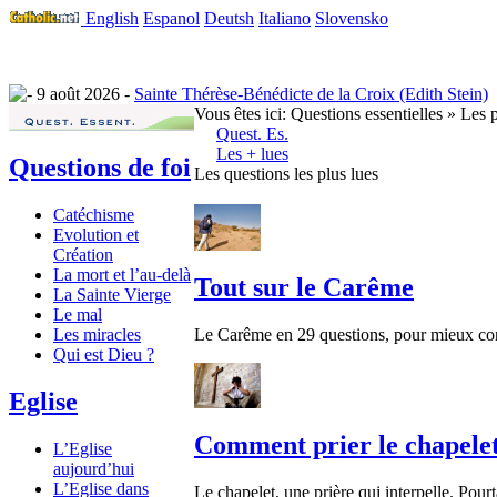
English
Espanol
Deutsh
Italiano
Slovensko
9 août 2026 -
Sainte Thérèse-Bénédicte de la Croix (Edith Stein)
Vous êtes ici:
Questions essentielles » Les p
Quest. Es.
Les + lues
Questions de foi
Les questions les plus lues
Catéchisme
Evolution et
Création
La mort et l’au-delà
Tout sur le Carême
La Sainte Vierge
Le mal
Les miracles
Le Carême en 29 questions, pour mieux conna
Qui est Dieu ?
Eglise
Comment prier le chapelet
L’Eglise
aujourd’hui
L’Eglise dans
Le chapelet, une prière qui interpelle. Pourt