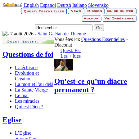
English
Espanol
Deutsh
Italiano
Slovensko
7 août 2026 -
Saint Gaétan de Thienne
Vous êtes ici:
Questions Essentielles
»
Diaconat
Quest. Es.
Questions de foi
Les + lues
Catéchisme
Evolution et
Création
Qu’est-ce qu’un diacre
La mort et l’au-delà
permanent ?
La Sainte Vierge
Le mal
Les miracles
Qui est Dieu ?
Eglise
L’Eglise
aujourd’hui