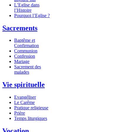
L’Eglise dans
l’Histoire
Pourquoi l’Eglise ?
Sacrements
Baptême et
Confirmation
Communion
Confession
Mariage
Sacrement des
malades
Vie spirituelle
Evangéliser
Le Carême
Pratique religieuse
Prière
Temps liturgiques
Vocation