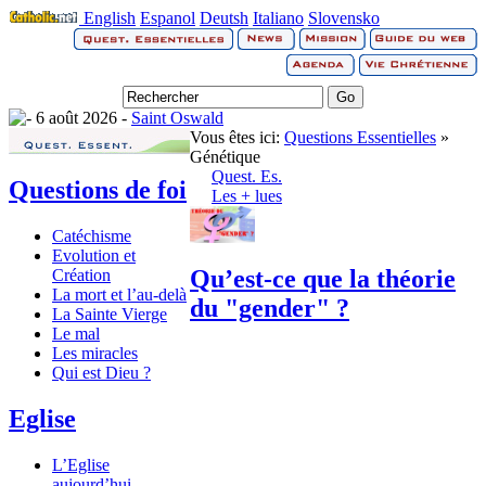
English
Espanol
Deutsh
Italiano
Slovensko
6 août 2026 -
Saint Oswald
Vous êtes ici:
Questions Essentielles
»
Génétique
Quest. Es.
Questions de foi
Les + lues
Catéchisme
Evolution et
Qu’est-ce que la théorie
Création
La mort et l’au-delà
du "gender" ?
La Sainte Vierge
Le mal
Les miracles
Qui est Dieu ?
Eglise
L’Eglise
aujourd’hui