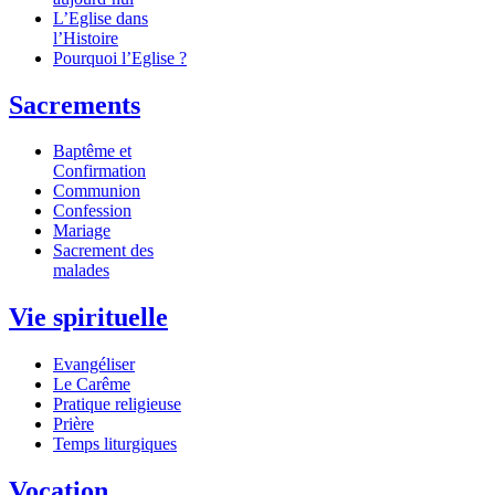
L’Eglise dans
l’Histoire
Pourquoi l’Eglise ?
Sacrements
Baptême et
Confirmation
Communion
Confession
Mariage
Sacrement des
malades
Vie spirituelle
Evangéliser
Le Carême
Pratique religieuse
Prière
Temps liturgiques
Vocation