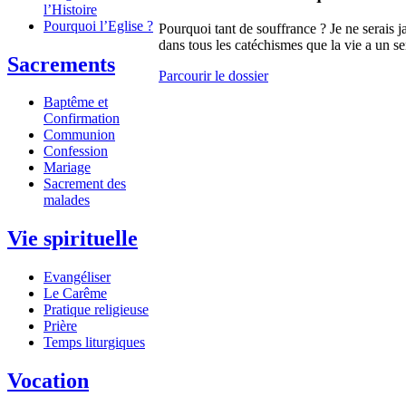
l’Histoire
Pourquoi l’Eglise ?
Pourquoi tant de souffrance ? Je ne serais 
dans tous les catéchismes que la vie a un sen
Sacrements
Parcourir le dossier
Baptême et
Confirmation
Communion
Confession
Mariage
Sacrement des
malades
Vie spirituelle
Evangéliser
Le Carême
Pratique religieuse
Prière
Temps liturgiques
Vocation