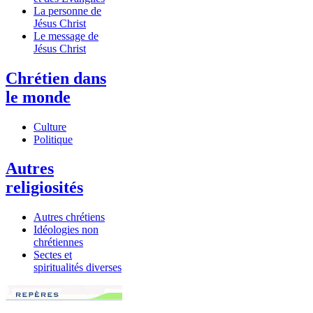
La personne de
Jésus Christ
Le message de
Jésus Christ
Chrétien dans
le monde
Culture
Politique
Autres
religiosités
Autres chrétiens
Idéologies non
chrétiennes
Sectes et
spiritualités diverses