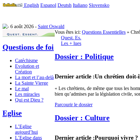
English
Espanol
Deutsh
Italiano
Slovensko
6 août 2026 -
Saint Oswald
Vous êtes ici:
Questions Essentielles
» Chré
Quest. Es.
Les + lues
Questions de foi
Dossier : Politique
Catéchisme
Evolution et
Création
Dernier article :
Un chrétien doit-il
La mort et l’au-delà
La Sainte Vierge
« Les chrétiens, de même que tous les homme
Le mal
bien qu’admises par la législation civile, son
Les miracles
Qui est Dieu ?
Parcourir le dossier
Eglise
Dossier : Culture
L’Eglise
aujourd’hui
Dernier article :
Pourquoi vivre ?
L’Eglise dans