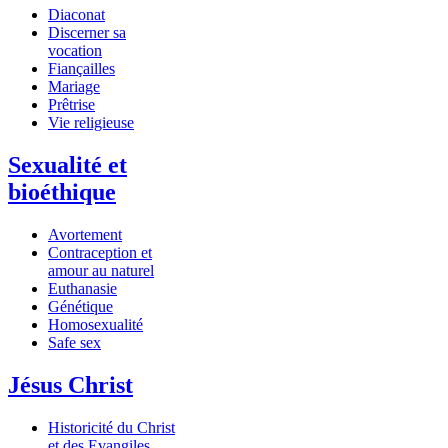
Diaconat
Discerner sa
vocation
Fiançailles
Mariage
Prêtrise
Vie religieuse
Sexualité et
bioéthique
Avortement
Contraception et
amour au naturel
Euthanasie
Génétique
Homosexualité
Safe sex
Jésus Christ
Historicité du Christ
et des Evangiles