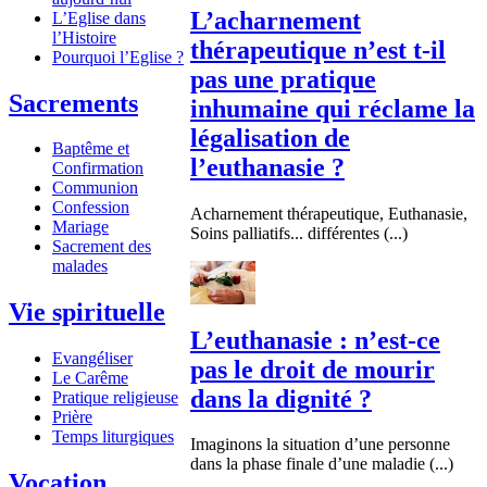
L’acharnement
L’Eglise dans
l’Histoire
thérapeutique n’est t-il
Pourquoi l’Eglise ?
pas une pratique
Sacrements
inhumaine qui réclame la
légalisation de
Baptême et
l’euthanasie ?
Confirmation
Communion
Confession
Acharnement thérapeutique, Euthanasie,
Mariage
Soins palliatifs... différentes (...)
Sacrement des
malades
Vie spirituelle
L’euthanasie : n’est-ce
Evangéliser
pas le droit de mourir
Le Carême
dans la dignité ?
Pratique religieuse
Prière
Temps liturgiques
Imaginons la situation d’une personne
dans la phase finale d’une maladie (...)
Vocation