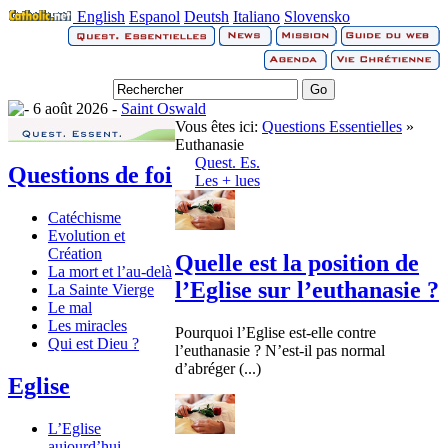
English
Espanol
Deutsh
Italiano
Slovensko
6 août 2026 -
Saint Oswald
Vous êtes ici:
Questions Essentielles
»
Euthanasie
Quest. Es.
Questions de foi
Les + lues
Catéchisme
Evolution et
Création
Quelle est la position de
La mort et l’au-delà
l’Eglise sur l’euthanasie ?
La Sainte Vierge
Le mal
Les miracles
Pourquoi l’Eglise est-elle contre
Qui est Dieu ?
l’euthanasie ? N’est-il pas normal
d’abréger (...)
Eglise
L’Eglise
aujourd’hui