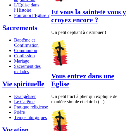
L’Eglise dans
l’Histoire
Et vous la sainteté vous y
Pourquoi l’Eglise ?
croyez encore ?
Sacrements
Un petit depliant à distribuer !
Baptême et
Confirmation
Communion
Confession
Mariage
Sacrement des
malades
Vous entrez dans une
Eglise
Vie spirituelle
Un petit tract à plier qui explique de
Evangéliser
manière simple et clair la (...)
Le Carême
Pratique religieuse
Prière
Temps liturgiques
Vocation