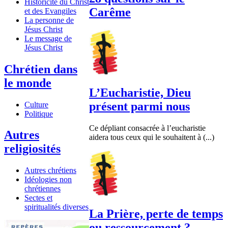
Historicité du Christ
Carême
et des Evangiles
La personne de
Jésus Christ
Le message de
Jésus Christ
Chrétien dans
le monde
L’Eucharistie, Dieu
présent parmi nous
Culture
Politique
Ce dépliant consacrée à l’eucharistie
Autres
aidera tous ceux qui le souhaitent à (...)
religiosités
Autres chrétiens
Idéologies non
chrétiennes
Sectes et
spiritualités diverses
La Prière, perte de temps
ou ressourcement ?