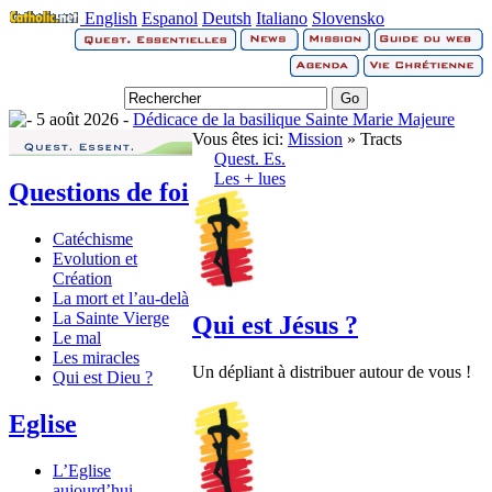
English
Espanol
Deutsh
Italiano
Slovensko
5 août 2026 -
Dédicace de la basilique Sainte Marie Majeure
Vous êtes ici:
Mission
» Tracts
Quest. Es.
Les + lues
Questions de foi
Catéchisme
Evolution et
Création
La mort et l’au-delà
La Sainte Vierge
Qui est Jésus ?
Le mal
Les miracles
Un dépliant à distribuer autour de vous !
Qui est Dieu ?
Eglise
L’Eglise
aujourd’hui