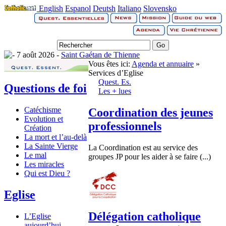
English
Espanol
Deutsh
Italiano
Slovensko
7 août 2026 -
Saint Gaétan de Thienne
Vous êtes ici:
Agenda et annuaire
»
Services d’Eglise
Quest. Es.
Questions de foi
Les + lues
Catéchisme
Coordination des jeunes
Evolution et
professionnels
Création
La mort et l’au-delà
La Sainte Vierge
La Coordination est au service des
Le mal
groupes JP pour les aider à se faire (...)
Les miracles
Qui est Dieu ?
Eglise
Délégation catholique
L’Eglise
aujourd’hui