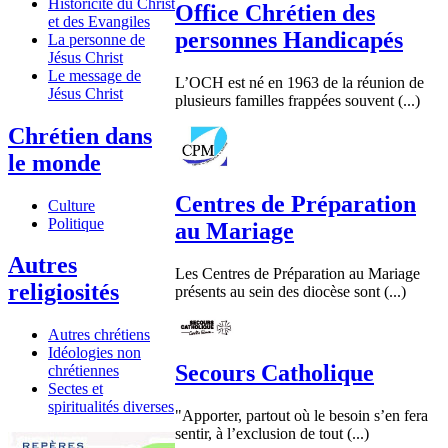
Historicité du Christ
Office Chrétien des
et des Evangiles
personnes Handicapés
La personne de
Jésus Christ
Le message de
L’OCH est né en 1963 de la réunion de
Jésus Christ
plusieurs familles frappées souvent (...)
Chrétien dans
le monde
Centres de Préparation
Culture
Politique
au Mariage
Autres
Les Centres de Préparation au Mariage
religiosités
présents au sein des diocèse sont (...)
Autres chrétiens
Idéologies non
Secours Catholique
chrétiennes
Sectes et
spiritualités diverses
"Apporter, partout où le besoin s’en fera
sentir, à l’exclusion de tout (...)