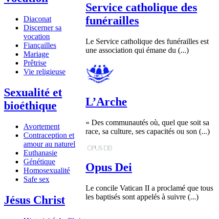
Service catholique des
funérailles
Diaconat
Discerner sa
vocation
Le Service catholique des funérailles est
Fiançailles
une association qui émane du (...)
Mariage
Prêtrise
Vie religieuse
Sexualité et
L’Arche
bioéthique
« Des communautés où, quel que soit sa
Avortement
race, sa culture, ses capacités ou son (...)
Contraception et
amour au naturel
Euthanasie
Génétique
Opus Dei
Homosexualité
Safe sex
Le concile Vatican II a proclamé que tous
les baptisés sont appelés à suivre (...)
Jésus Christ