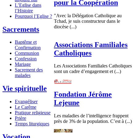
pour la Coopération
L’Eglise dans
l’Histoire
"Avec la Délégation Catholique au
Pourquoi l’Eglise ?
Tchad, je suis constructeur dans le
diocèse (...)
Sacrements
Baptême et
Associations Familiales
Confirmation
Catholiques
Communion
Confession
Mariage
Les Associations Familiales Catholiques
Sacrement des
sont un cadre d’engagement et (...)
malades
Vie spirituelle
Fondation Jérôme
Lejeune
Evangéliser
Le Carême
Pratique religieuse
Les maladies de l’intelligence frappent
Prière
près de 3% de la population. C’est à (...)
Temps liturgiques
Vocation