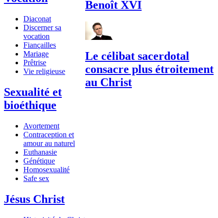
Benoît XVI
Diaconat
Discerner sa
vocation
Fiançailles
Mariage
Le célibat sacerdotal
Prêtrise
consacre plus étroitement
Vie religieuse
au Christ
Sexualité et
bioéthique
Avortement
Contraception et
amour au naturel
Euthanasie
Génétique
Homosexualité
Safe sex
Jésus Christ