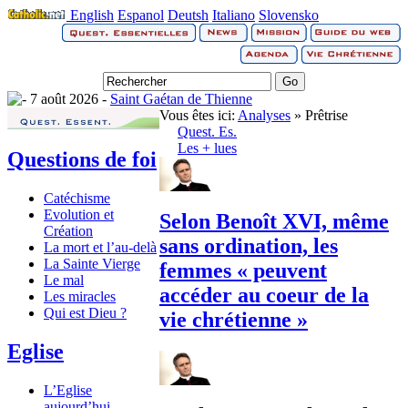
English
Espanol
Deutsh
Italiano
Slovensko
7 août 2026 -
Saint Gaétan de Thienne
Vous êtes ici:
Analyses
» Prêtrise
Quest. Es.
Les + lues
Questions de foi
Catéchisme
Evolution et
Selon Benoît XVI, même
Création
sans ordination, les
La mort et l’au-delà
La Sainte Vierge
femmes « peuvent
Le mal
accéder au coeur de la
Les miracles
Qui est Dieu ?
vie chrétienne »
Eglise
L’Eglise
aujourd’hui