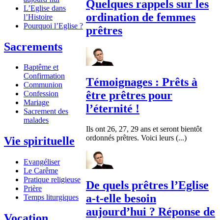
Quelques rappels sur les
L’Eglise dans
ordination de femmes
l’Histoire
Pourquoi l’Eglise ?
prêtres
Sacrements
Baptême et
Confirmation
Témoignages : Prêts à
Communion
être prêtres pour
Confession
Mariage
l’éternité !
Sacrement des
malades
Ils ont 26, 27, 29 ans et seront bientôt
ordonnés prêtres. Voici leurs (...)
Vie spirituelle
Evangéliser
Le Carême
Pratique religieuse
De quels prêtres l’Eglise
Prière
a-t-elle besoin
Temps liturgiques
aujourd’hui ? Réponse de
Vocation