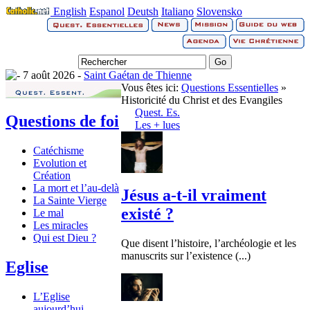
English
Espanol
Deutsh
Italiano
Slovensko
7 août 2026 -
Saint Gaétan de Thienne
Vous êtes ici:
Questions Essentielles
»
Historicité du Christ et des Evangiles
Quest. Es.
Questions de foi
Les + lues
Catéchisme
Evolution et
Création
La mort et l’au-delà
Jésus a-t-il vraiment
La Sainte Vierge
existé ?
Le mal
Les miracles
Qui est Dieu ?
Que disent l’histoire, l’archéologie et les
manuscrits sur l’existence (...)
Eglise
L’Eglise
aujourd’hui