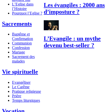
Les évangiles : 2000 ans
L’Eglise dans
l’Histoire
d’imposture ?
Pourquoi l’Eglise ?
Sacrements
Baptême et
L’Evangile : un mythe
Confirmation
Communion
devenu best-seller ?
Confession
Mariage
Sacrement des
malades
Vie spirituelle
Evangéliser
Le Carême
Pratique religieuse
Prière
Temps liturgiques
Vocation