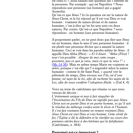
est celui-ci ?, nous faisons une question sur l’identité de
la personne. Par exemple : qui est Napoléon ? Nous
répondons une personne (un homme) qui a gagné
Austerlitz.
Qu’est-ce que Jésus ? Ici la question est sur la nature de
Jésus-Christ, et la foi répond qu’il est vrai Dieu et vrai
homme : vraiment de nature divine et de nature
humaine, c’est-à-dire qu’en lui sont unis ces deux
natures. Par contre, Qu’est-ce que Napoléon ? nous
répondons : un homme (une personne humaine).
A proprement parler, on ne peut donc pas dire que Jésus
est un homme, dans le sens d’une personne humaine : il
est plutôt une personne divine qui a assumé la nature
humaine. Ceci se voit dans les paroles même de Jésus : il
appelle Dieu Abba (Père) :
« Et il disait : "Abba (Père) !
tout t’est possible : éloigne de moi cette coupe ;
pourtant, pas ce que je veux, mais ce que tu veux !" »
(
Mc 14,36
). Mais en même temps Marie est vraiment sa
mère, puisque c’est elle qui l’a engendré selon la nature
humaine : comme le dit Saint Paul,
« quand vint la
plénitude du temps, Dieu envoya son Fils, né d’une
femme, né sujet de la loi, afin de racheter les sujets de la
Loi, afin de nous conférer l’adoption filiale. »
(Gal 4, 4)
Voici un texte du catéchisme qui résume ce que nous
venons de décrire :
L’événement unique et tout à fait singulier de
l’Incarnation du Fils de Dieu ne signifie pas que Jésus-
Christ soit en partie Dieu et en partie homme, ni qu’il soit
le résultat du mélange confus entre le divin et l’humain.
Il s’est fait vraiment homme en restant vraiment Dieu.
Jésus Christ est vrai Dieu et vrai homme. Cette vérité de
foi, l’Eglise a dû la défendre et la clarifier au cours des
premiers siècles face à des hérésies qui la falsifiaient.
(Catéchisme, n. 464)
Pourquoi est-ce important ?