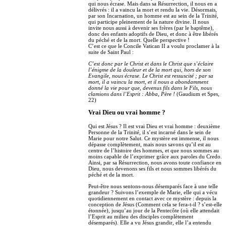
qui nous écrase. Mais dans sa Résurrection, il nous en a
délivrés : il a vaincu la mort et rendu la vie. Désormais,
par son Incarnation, un homme est au sein de la Trinité,
qui participe pleinement de la nature divine. Il nous
invite nous aussi à devenir ses frères (par le baptême),
donc des enfants adoptifs de Dieu, et donc à être libérés
du péché et de la mort. Quelle perspective !
C’est ce que le Concile Vatican II a voulu proclamer à la
suite de Saint Paul :
C’est donc par le Christ et dans le Christ que s’éclaire
l’énigme de la douleur et de la mort qui, hors de son
Evangile, nous écrase. Le Christ est ressuscité ; par sa
mort, il a vaincu la mort, et il nous a abondamment
donné la vie pour que, devenus fils dans le Fils, nous
clamions dans l’Esprit : Abba, Père !
(Gaudium et Spes,
22)
Vrai Dieu ou vrai homme ?
Qui est Jésus ? Il est vrai Dieu et vrai homme : deuxième
Personne de la Trinité, il s’est incarné dans le sein de
Marie pour notre Salut. Ce mystère est immense, il nous
dépasse complètement, mais nous savons qu’il est au
centre de l’histoire des hommes, et que nous sommes au
moins capable de l’exprimer grâce aux paroles du Credo.
Ainsi, par sa Résurrection, nous avons toute confiance en
Dieu, nous devenons ses fils et nous sommes libérés du
péché et de la mort.
Peut-être nous sentons-nous désemparés face à une telle
grandeur ? Suivons l’exemple de Marie, elle qui a vécu
quotidiennement en contact avec ce mystère : depuis la
conception de Jésus (Comment cela se fera-t-il ? s’est-elle
étonnée), jusqu’au jour de la Pentecôte (où elle attendait
l’Esprit au milieu des disciples complètement
désemparés). Elle a vu Jésus grandir, elle l’a entendu