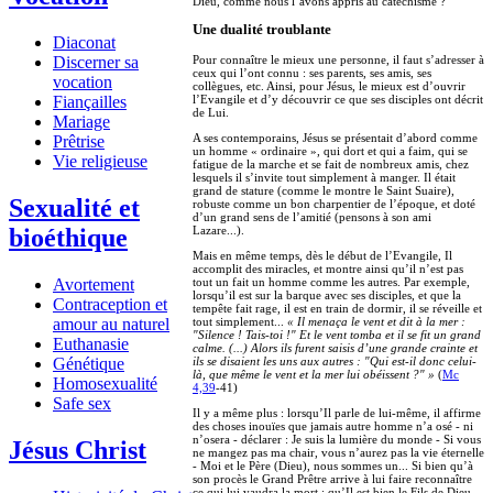
Dieu, comme nous l’avons appris au catéchisme ?
Une dualité troublante
Diaconat
Discerner sa
Pour connaître le mieux une personne, il faut s’adresser à
ceux qui l’ont connu : ses parents, ses amis, ses
vocation
collègues, etc. Ainsi, pour Jésus, le mieux est d’ouvrir
Fiançailles
l’Evangile et d’y découvrir ce que ses disciples ont décrit
de Lui.
Mariage
A ses contemporains, Jésus se présentait d’abord comme
Prêtrise
un homme « ordinaire », qui dort et qui a faim, qui se
Vie religieuse
fatigue de la marche et se fait de nombreux amis, chez
lesquels il s’invite tout simplement à manger. Il était
grand de stature (comme le montre le Saint Suaire),
Sexualité et
robuste comme un bon charpentier de l’époque, et doté
d’un grand sens de l’amitié (pensons à son ami
bioéthique
Lazare...).
Mais en même temps, dès le début de l’Evangile, Il
accomplit des miracles, et montre ainsi qu’il n’est pas
Avortement
tout un fait un homme comme les autres. Par exemple,
lorsqu’il est sur la barque avec ses disciples, et que la
Contraception et
tempête fait rage, il est en train de dormir, il se réveille et
amour au naturel
tout simplement...
« Il menaça le vent et dit à la mer :
"Silence ! Tais-toi !" Et le vent tomba et il se fit un grand
Euthanasie
calme. (...) Alors ils furent saisis d’une grande crainte et
Génétique
ils se disaient les uns aux autres : "Qui est-il donc celui-
là, que même le vent et la mer lui obéissent ?" »
(
Mc
Homosexualité
4,39
-41)
Safe sex
Il y a même plus : lorsqu’Il parle de lui-même, il affirme
des choses inouïes que jamais autre homme n’a osé - ni
n’osera - déclarer : Je suis la lumière du monde - Si vous
Jésus Christ
ne mangez pas ma chair, vous n’aurez pas la vie éternelle
- Moi et le Père (Dieu), nous sommes un... Si bien qu’à
son procès le Grand Prêtre arrive à lui faire reconnaître
ce qui lui vaudra la mort : qu’Il est bien le Fils de Dieu.