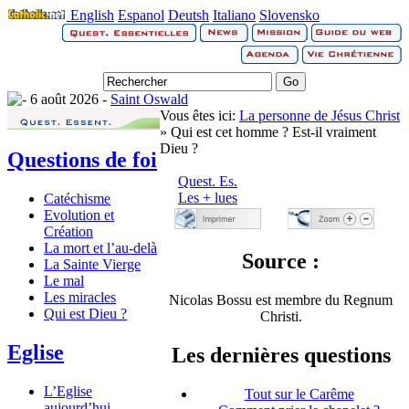
English
Espanol
Deutsh
Italiano
Slovensko
6 août 2026 -
Saint Oswald
Vous êtes ici:
La personne de Jésus Christ
» Qui est cet homme ? Est-il vraiment
Dieu ?
Questions de foi
Quest. Es.
Les + lues
Catéchisme
Evolution et
Création
La mort et l’au-delà
Source :
La Sainte Vierge
Le mal
Les miracles
Nicolas Bossu est membre du Regnum
Qui est Dieu ?
Christi.
Eglise
Les dernières questions
L’Eglise
Tout sur le Carême
aujourd’hui