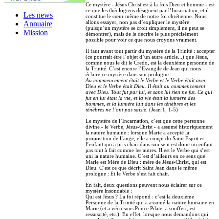
Ce mystère - Jésus Christ est à la fois Dieu et homme - est
ce que les théologiens désignent par l’Incarnation, et il
Les news
constitue le cœur même de notre foi chrétienne. Nous
allons essayer, non pas d’expliquer le mystère
Annuaire
(puisqu’un mystère se croit simplement, il ne peut se
Mission
démontrer), mais de le décrire le plus précisément
possible pour voir ce que nous croyons vraiment.
Il faut avant tout partir du mystère de la Trinité : accepter
(ce pourrait être l’objet d’un autre article...) que Jésus,
comme nous le dit le Credo, est la deuxième personne de
la Trinité. C’est encore l’Evangile de Jean qui nous
éclaire ce mystère dans son prologue :
Au commencement était le Verbe et le Verbe était avec
Dieu et le Verbe était Dieu. Il était au commencement
avec Dieu. Tout fut par lui, et sans lui rien ne fut. Ce qui
fut en lui était la vie, et la vie était la lumière des
hommes, et la lumière luit dans les ténèbres et les
ténèbres ne l’ont pas saisie.
(Jean 1, 1-5)
Le mystère de l’Incarnation, c’est que cette personne
divine - le Verbe, Jésus-Christ - a assumé historiquement
la nature humaine : lorsque Marie a accepté la
proposition de l’ange, elle a conçu du Saint Esprit et
l’enfant qui a pris chair dans son sein est donc un enfant
pas tout à fait comme les autres. Il est le Verbe qui s’est
uni la nature humaine. C’est d’ailleurs en ce sens que
Marie est Mère de Dieu : mère de Jésus-Christ, qui est
Dieu. C’est ce que décrit Saint Jean dans le même
prologue : Et le Verbe s’est fait chair.
En fait, deux questions peuvent nous éclairer sur ce
mystère insondable :
Qui est Jésus ? La foi répond : c’est la deuxième
Personne de la Trinité qui a assumé la nature humaine en
Marie (et a vécu sous Ponce Pilate, a souffert, est
ressuscité, etc.). En effet, lorsque nous demandons qui