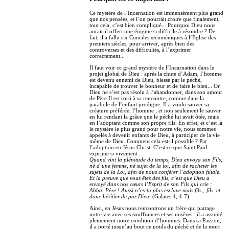
Ce mystère de l’Incarnation est immensément plus grand
que nos pensées, et l’on pourrait croire que finalement,
tout cela, c’est bien compliqué... Pourquoi Dieu nous
aurait-il offert une énigme si difficile à résoudre ? De
fait, il a fallu six Conciles œcuméniques à l’Eglise des
premiers siècles, pour arriver, après bien des
controverses et des difficultés, à l’exprimer
correctement...
Il faut voir ce grand mystère de l’Incarnation dans le
projet global de Dieu : après la chute d’Adam, l’homme
est devenu ennemi de Dieu, blessé par le péché,
incapable de trouver le bonheur et de faire le bien... Or
Dieu ne s’est pas résolu à l’abandonner, dans son amour
de Père Il est sorti à sa rencontre, comme dans la
parabole de l’enfant prodigue. Il a voulu sauver sa
créature préférée, l’homme ; et non seulement le sauver
en lui rendant la grâce que le péché lui avait ôtée, mais
en l’adoptant comme son propre fils. En effet, et c’est là
le mystère le plus grand pour notre vie, nous sommes
appelés à devenir enfants de Dieu, à participer de la vie
même de Dieu. Comment cela est-il possible ? Par
l’adoption en Jésus-Christ. C’est ce que Saint Paul
exprime si vivement :
Quand vint la plénitude du temps, Dieu envoya son Fils,
né d’une femme, né sujet de la loi, afin de racheter les
sujets de la Loi, afin de nous conférer l’adoption filiale.
Et la preuve que vous êtes des fils, c’est que Dieu a
envoyé dans nos cœurs l’Esprit de son Fils qui crie :
Abba, Père ! Aussi n’es-tu plus esclave mais fils ; fils, et
donc héritier de par Dieu.
(Galates 4, 4-7)
Ainsi, en Jésus nous rencontrons un frère qui partage
notre vie avec ses souffrances et ses misères : il a assumé
pleinement notre condition d’hommes. Dans sa Passion,
il a porté jusqu’au bout ce poids du péché et de la mort