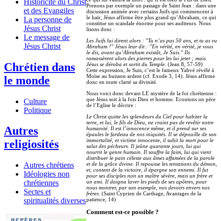
Historicité du Christ
Prenons par exemple un passage de Saint Jean : dans une
et des Evangiles
discussion animée avec certains Juifs qui commencent à
le haïr, Jésus affirme être plus grand qu’Abraham, ce qui
La personne de
constitue un scandale énorme pour ses auditeurs. Nous
Jésus Christ
lisons donc :
Le message de
Les Juifs lui dirent alors : "Tu n’as pas 50 ans, et tu as vu
Jésus Christ
Abraham !" Jésus leur dit : "En vérité, en vérité, je vous
le dis, avant qu’Abraham existât, Je Suis." Ils
ramassèrent alors des pierres pour les lui jeter ; mais
Chrétien dans
Jésus se déroba et sortit du Temple.
(Jean 8, 57-59)
Cette expression, Je Suis, c’est le fameux Yahvé révélé à
Moïse au buisson ardent (cf. Exode 3, 14). Jésus affirme
le monde
donc en toute clarté sa divinité.
Nous voici donc devant LE mystère de la foi chrétienne :
que Jésus soit à la fois Dieu et homme. Ecoutons un père
Culture
de l’Eglise le décrire :
Politique
Le Christ quitte les splendeurs du Ciel pour habiter la
terre, et lui, le fils de Dieu, ne craint pas de revêtir notre
Autres
humanité. Il est l’innocence même, et il prend sur ses
épaules le fardeau de nos iniquités. Il se dépouille de son
immortalité, et victime innocente, il subit la mort pour le
religiosités
salut des pécheurs. Il jeûne quarante jours, lui qui
nourrit le genre humain. Il souffre la faim, lui qui vient
distribuer le pain céleste aux âmes affamées de la parole
et de la grâce divine. Il repousse les tentations du démon,
Autres chrétiens
et, content de la victoire, il épargne son ennemi. Il fut
Idéologies non
pour ses disciples non un maître sévère, mais un frère et
un ami. Il daigna laver les pieds de ses apôtres, pour
chrétiennes
nous montrer, par son exemple, nos devoirs envers nos
Sectes et
frères.
(Saint Cyprien de Carthage, Avantages de la
patience, 14)
spiritualités diverses
Comment est-ce possible ?