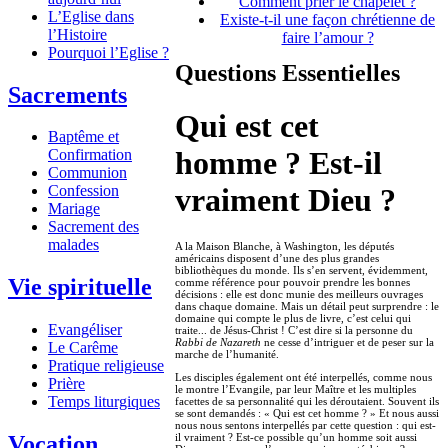
Comment prier le chapelet ?
L’Eglise dans
Existe-t-il une façon chrétienne de
l’Histoire
faire l’amour ?
Pourquoi l’Eglise ?
Questions Essentielles
Sacrements
Qui est cet
Baptême et
homme ? Est-il
Confirmation
Communion
vraiment Dieu ?
Confession
Mariage
Sacrement des
malades
A la Maison Blanche, à Washington, les députés
américains disposent d’une des plus grandes
bibliothèques du monde. Ils s’en servent, évidemment,
Vie spirituelle
comme référence pour pouvoir prendre les bonnes
décisions : elle est donc munie des meilleurs ouvrages
dans chaque domaine. Mais un détail peut surprendre : le
domaine qui compte le plus de livre, c’est celui qui
Evangéliser
traite... de Jésus-Christ ! C’est dire si la personne du
Rabbi de Nazareth
ne cesse d’intriguer et de peser sur la
Le Carême
marche de l’humanité.
Pratique religieuse
Les disciples également ont été interpellés, comme nous
Prière
le montre l’Evangile, par leur Maître et les multiples
Temps liturgiques
facettes de sa personnalité qui les déroutaient. Souvent ils
se sont demandés : « Qui est cet homme ? » Et nous aussi
nous nous sentons interpellés par cette question : qui est-
Vocation
il vraiment ? Est-ce possible qu’un homme soit aussi