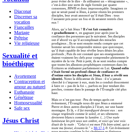
pour éviter de le dire - ils utilisaient un « tétragramme »,
c’est-à-dire une sorte de sigle formée par quatre
consonnes, JHWH et donc imprononçable. Imaginez ce
Diaconat
qui se serait passé si Jésus, à peine réunis les premiers
disciples, leur avait annoncé qu’il était Dieu : tous
Discerner sa
l’auraient pris pour un fou et ils seraient rentrés chez
vocation
eux !
Fiançailles
Alors, qu’a fait Jésus ?
Il s’est fait connaître
Mariage
« graduellement »
, en gagnant jour après jour la
confiance des personnes qui le suivaient. Ses disciples
Prêtrise
ont d’abord vu qu’il accomplissait des miracles
Vie religieuse
prodigieux ; Ils se sont ensuite rendu compte que cet
homme savait les comprendre mieux que quiconque,
qu’il était capable de leur révéler leurs désirs les plus
Sexualité et
profonds ; Puis ils ont constaté que ses enseignements
étaient vraiment les clefs pour comprendre pleinement le
mystère de la vie. Petit à petit, ils se sont rendus compte
bioéthique
que toutes les allusions prophétiques contenues dans les
Écritures se réalisaient parfaitement en Lui.
Quand enfin
s’était formé un profond climat de confiance et
d’estime entre les disciples et Jésus, il leur a révélé son
Avortement
identité.
Notez la délicatesse de Jésus : il n’a jamais
Contraception et
cherché à s’imposer à eux, mais les a conduit doucement
à faire ce « pas de la foi », parfois en leur tendant des
amour au naturel
perches, comme dans le passage de l’Évangile cité plus
Euthanasie
haut.
Génétique
Mais ce n’est pas tout : Peu de temps après cet
Homosexualité
évènement, l’Évangile nous dit que Jésus a emmené
Pierre et deux autres disciples à l’écart, sur une haute
Safe sex
montagne. Et là,
« il fut transfiguré devant eux : son
visage resplendit comme le soleil, et ses vêtements
devinrent blancs comme la lumière.
(...)
Une nuée
Jésus Christ
lumineuse les prit sous son ombre, et voici qu’une voix
disait de la nuée : "Celui-ci est mon Fils bien-aimé, qui a
toute ma faveur, écoutez-le." »
Mt 17,1
-9. Cet évènement
nous montre combien la foi chrétienne se distingue