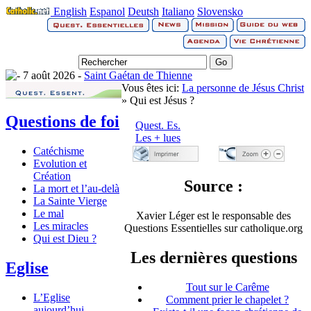
English
Espanol
Deutsh
Italiano
Slovensko
7 août 2026 -
Saint Gaétan de Thienne
Vous êtes ici:
La personne de Jésus Christ
» Qui est Jésus ?
Questions de foi
Quest. Es.
Les + lues
Catéchisme
Evolution et
Création
Source :
La mort et l’au-delà
La Sainte Vierge
Le mal
Xavier Léger est le responsable des
Les miracles
Questions Essentielles sur catholique.org
Qui est Dieu ?
Les dernières questions
Eglise
Tout sur le Carême
L’Eglise
Comment prier le chapelet ?
aujourd’hui