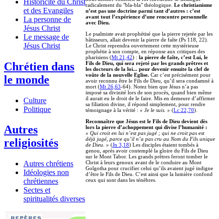
Historicité du Christ
radicalement du "bla-bla" théologique.
Le christianisme
et des Evangiles
n’est pas une doctrine parmi tant d’autres : c’est
avant tout l’expérience d’une rencontre personnelle
La personne de
avec Dieu.
Jésus Christ
Le psalmiste avait prophétisé que la pierre rejetée par les
Le message de
bâtisseurs, allait devenir la pierre de faîte (Ps 118, 22).
Jésus Christ
Le Christ reprendra ouvertement cette mystérieuse
prophétie à son compte, en réponse aux critiques des
pharisiens (
Mt 21,42
) :
la pierre de faîte, c’est Lui, le
Chrétien dans
Fils de Dieu, qui sera rejeté par les grands prêtres et
les docteurs de la loi... pour devenir ensuite la clef de
voûte de la nouvelle Eglise.
Car c’est précisément pour
le monde
avoir reconnu être le Fils de Dieu, qu’il sera condamné à
mort (
Mt 26,63
-64). Notez bien que Jésus n’a pas
imposé sa divinité lors de son procès, quand bien même
il aurait eu le droit de le faire. Mis en demeure d’affirmer
Culture
sa filiation divine, il répond simplement, pour rendre
Politique
témoignage à la vérité :
« Je le suis. »
(
Lc 22,70
).
Reconnaître que Jésus est le Fils de Dieu devient dès
Autres
lors la pierre d’achoppement qui divise l’humanité :
« Qui croit en lui n’est pas jugé ; qui ne croit pas est
déjà jugé, parce qu’il n’a pas cru au Nom du Fils unique
religiosités
de Dieu. »
(
Jn 3,18
) Les disciples étaient tombés à
genou, après avoir contemplé la gloire du Fils de Dieu
sur le Mont Tabor. Les grands prêtres feront tomber le
Autres chrétiens
Christ à leurs genoux avant de le conduire au Mont
Golgotha pour crucifier celui qu’ils avaient jugé indigne
Idéologies non
d’être le Fils de Dieu. C’est ainsi que la lumière confond
chrétiennes
ceux qui sont dans les ténèbres.
Sectes et
spiritualités diverses