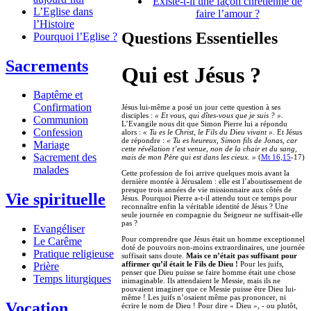
Existe-t-il une façon chrétienne de
L’Eglise dans
faire l’amour ?
l’Histoire
Questions Essentielles
Pourquoi l’Eglise ?
Sacrements
Qui est Jésus ?
Baptême et
Confirmation
Jésus lui-même a posé un jour cette question à ses
disciples :
« Et vous, qui dîtes-vous que je suis ? ».
Communion
L’Evangile nous dit que Simon Pierre lui a répondu
Confession
alors :
« Tu es le Christ, le Fils du Dieu vivant ».
Et Jésus
de répondre :
« Tu es heureux, Simon fils de Jonas, car
Mariage
cette révélation t’est venue, non de la chair et du sang,
Sacrement des
mais de mon Père qui est dans les cieux. »
(
Mt 16,15
-17)
malades
Cette profession de foi arrive quelques mois avant la
dernière montée à Jérusalem : elle est l’aboutissement de
presque trois années de vie missionnaire aux côtés de
Vie spirituelle
Jésus. Pourquoi Pierre a-t-il attendu tout ce temps pour
reconnaître enfin la véritable identité de Jésus ? Une
seule journée en compagnie du Seigneur ne suffisait-elle
pas ?
Evangéliser
Pour comprendre que Jésus était un homme exceptionnel
Le Carême
doté de pouvoirs non-moins extraordinaires, une journée
Pratique religieuse
suffisait sans doute.
Mais ce n’était pas suffisant pour
affirmer qu’il était le Fils de Dieu !
Pour les juifs,
Prière
penser que Dieu puisse se faire homme était une chose
Temps liturgiques
inimaginable. Ils attendaient le Messie, mais ils ne
pouvaient imaginer que ce Messie puisse être Dieu lui-
même ! Les juifs n’osaient même pas prononcer, ni
Vocation
écrire le nom de Dieu ! Pour dire « Dieu », - ou plutôt,