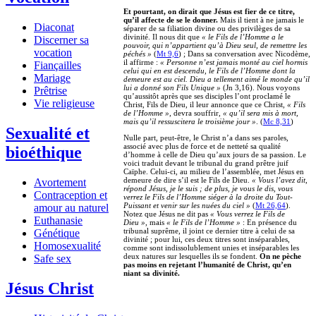
Et pourtant, on dirait que Jésus est fier de ce titre,
qu’il affecte de se le donner.
Mais il tient à ne jamais le
Diaconat
séparer de sa filiation divine ou des privilèges de sa
divinité. Il nous dit que
« le Fils de l’Homme a le
Discerner sa
pouvoir, qui n’appartient qu’à Dieu seul, de remettre les
vocation
péchés »
(
Mt 9,6
) ; Dans sa conversation avec Nicodème,
il affirme :
« Personne n’est jamais monté au ciel hormis
Fiançailles
celui qui en est descendu, le Fils de l’Homme dont la
Mariage
demeure est au ciel. Dieu a tellement aimé le monde qu’il
lui a donné son Fils Unique »
(Jn 3,16). Nous voyons
Prêtrise
qu’aussitôt après que ses disciples l’ont proclamé le
Vie religieuse
Christ, Fils de Dieu, il leur annonce que ce Christ,
« Fils
de l’Homme »
, devra souffrir,
« qu’il sera mis à mort,
mais qu’il ressuscitera le troisième jour »
. (
Mc 8,31
)
Sexualité et
Nulle part, peut-être, le Christ n’a dans ses paroles,
associé avec plus de force et de netteté sa qualité
bioéthique
d’homme à celle de Dieu qu’aux jours de sa passion. Le
voici traduit devant le tribunal du grand prêtre juif
Caïphe. Celui-ci, au milieu de l’assemblée, met Jésus en
demeure de dire s’il est le Fils de Dieu.
« Vous l’avez dit,
Avortement
répond Jésus, je le suis ; de plus, je vous le dis, vous
Contraception et
verrez le Fils de l’Homme siéger à la droite du Tout-
Puissant et venir sur les nuées du ciel »
(
Mt 26,64
).
amour au naturel
Notez que Jésus ne dit pas
« Vous verrez le Fils de
Euthanasie
Dieu »
, mais
« le Fils de l’Homme »
: En présence du
tribunal suprême, il joint ce dernier titre à celui de sa
Génétique
divinité ; pour lui, ces deux titres sont inséparables,
Homosexualité
comme sont indissolublement unies et inséparables les
deux natures sur lesquelles ils se fondent.
On ne pèche
Safe sex
pas moins en rejetant l’humanité de Christ, qu’en
niant sa divinité.
Jésus Christ