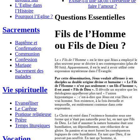
Existe-t-il une façon chrétienne de
L’Eglise dans
faire l’amour ?
l’Histoire
Questions Essentielles
Pourquoi l’Eglise ?
Sacrements
Fils de l’Homme
ou Fils de Dieu ?
Baptême et
Confirmation
Communion
Confession
Le
« Fils de l’Homme »
est le titre que Jésus a employé le
plus souvent pour se décrire à ses contemporains (plus de
Mariage
80 fois). Apparemment, il est le seul à avoir utilisé cette
Sacrement des
expression mystérieuse dans l’Évangile.
malades
Par cette dénomination, Jésus voulait affirmer à ses
disciples sa double origine divine et humaine : « Le Fils
de l’Homme » n’est pas seulement « un fils d’homme »,
Vie spirituelle
il est aussi « Fils de Dieu ».
Il dévoile un mystère que les
théologiens appelleront plus tard « l’union
hypostatique » : c’est-à-dire que Jésus est vrai Dieu et
vrai homme. Son existence, à la fois éternelle et
Evangéliser
temporelle, est entièrement contenue dans cette
Le Carême
expression.
Pratique religieuse
Le Christ est entré dans l’existence humaine sous une
Prière
forme qui n’était pas naturelle pour lui, en tant que Fils
de Dieu. Le fait d’assumer la nature humaine était une
Temps liturgiques
humiliation, un dépouillement, une réduction de sa
gloire. Sa passion et sa mort furent les conséquences
logiques de cette humiliation. En tant que Dieu, il ne
Vocation
pouvait pas souffrir. En tant qu’homme, si.