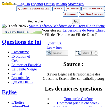
English
Espanol
Deutsh
Italiano
Slovensko
9 août 2026 -
Sainte Thérèse-Bénédicte de la Croix (Edith Stein)
Vous êtes ici:
La personne de Jésus Christ
» Fils de l’Homme ou Fils de Dieu ?
Questions de foi
Quest. Es.
Les + lues
Catéchisme
Evolution et
Création
Source :
La mort et l’au-delà
La Sainte Vierge
Le mal
Xavier Léger est le responsable des
Les miracles
Questions Essentielles sur catholique.org
Qui est Dieu ?
Les dernières questions
Eglise
Tout sur le Carême
L’Eglise
Comment prier le chapelet ?
aujourd’hui