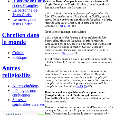
Historicité du Christ
mère de Jésus, n’est pas la mère de ces « frères ». Il
s’agit d’une autre Marie.
Matthieu, quand il parle des
et des Evangiles
femmes qui étaient au Calvaire, dit :
La personne de
« Il y avait aussi quelques femmes qui regardaient de
Jésus Christ
loin. Elles avaient suivi Jésus depuis la Galilée, pour le
Le message de
servir. De ce nombre étaient Marie de Magdala et Marie,
mère de Jacques et Joseph, et la mère des fils de
Jésus Christ
Zébédée. »
(
Mt 27,55
-56)
Nous lisons également dans Marc :
Chrétien dans
« Il y avait aussi des femmes qui regardaient de loin.
le monde
Parmi elles, Marie de Magdala, Marie la mère de
Jacques le petit et de José et de Salomé, qui le suivaient
et le servaient quand il était en Galilée, ainsi que
plusieurs autres femmes qui étaient montées avec lui à
Culture
Jérusalem. »
(
Mc 15,40
-41)
Politique
Et s’il restait encore un doute, il existe un autre texte tout
à fait significatif. Avant de mourir, Jésus confia sa mère à
Jean.
Autres
« Auprès de la croix se tenait sa mère, la sœur de sa
religiosités
mère, Marie femme de Clopas et Marie de Magdala.
Jésus voyant sa mère, et auprès d’elle le disciple qu’il
aimait, dit à sa mère : Femme, voici votre fils. Ensuite au
disciple : Voilà ta mère. A partir de ce moment-là le
Autres chrétiens
disciple la prit chez lui. »
(
Jn 19,25
-27)
Idéologies non
Il est donc évident que Marie n’avait plus d’époux
chrétiennes
(Joseph était mort) ni d’enfants qui puissent
l’accueillir.
Chez les juifs c’est une malédiction qu’une
Sectes et
femme reste seule.
spiritualités diverses
Il existe d’autres textes qui ont besoin d’être éclaircis afin
de ne pas faire d’erreur. En parlant de la naissance de
Jésus, l’évangéliste Luc utilise le terme « premier-né » :