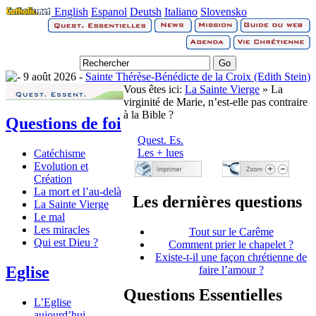
English
Espanol
Deutsh
Italiano
Slovensko
9 août 2026 -
Sainte Thérèse-Bénédicte de la Croix (Edith Stein)
Vous êtes ici:
La Sainte Vierge
» La
virginité de Marie, n’est-elle pas contraire
à la Bible ?
Questions de foi
Quest. Es.
Les + lues
Catéchisme
Evolution et
Création
La mort et l’au-delà
Les dernières questions
La Sainte Vierge
Le mal
Les miracles
Tout sur le Carême
Qui est Dieu ?
Comment prier le chapelet ?
Existe-t-il une façon chrétienne de
Eglise
faire l’amour ?
Questions Essentielles
L’Eglise
aujourd’hui