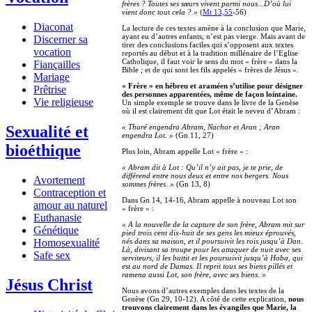
frères ? Toutes ses sœurs vivent parmi nous...D’où lui
vient donc tout cela ? »
(
Mt 13,55
-56)
Diaconat
La lecture de ces textes amène à la conclusion que Marie,
ayant eu d’autres enfants, n’est pas vierge. Mais avant de
Discerner sa
tirer des conclusions faciles qui s’opposent aux textes
vocation
reportés au début et à la tradition millénaire de l’Eglise
Catholique, il faut voir le sens du mot « frère » dans la
Fiançailles
Bible ; et de qui sont les fils appelés « frères de Jésus ».
Mariage
« Frère » en hébreu et araméen s’utilise pour désigner
Prêtrise
des personnes apparentées, même de façon lointaine.
Vie religieuse
Un simple exemple se trouve dans le livre de la Genèse
où il est clairement dit que Lot était le neveu d’Abram :
« Tharé engendra Abram, Nachor et Aran ; Aran
Sexualité et
engendra Lot. »
(Gn 11, 27)
bioéthique
Plus loin, Abram appelle Lot « frère » :
« Abram dit à Lot : Qu’il n’y ait pas, je te prie, de
différend entre nous deux et entre nos bergers. Nous
Avortement
sommes frères. »
(Gn 13, 8)
Contraception et
Dans Gn 14, 14-16, Abram appelle à nouveau Lot son
amour au naturel
« frère » :
Euthanasie
« A la nouvelle de la capture de son frère, Abram mit sur
Génétique
pied trois cent dix-huit de ses gens les mieux éprouvés,
nés dans sa maison, et il poursuivit les rois jusqu’à Dan.
Homosexualité
Là, divisant sa troupe pour les attaquer de nuit avec ses
Safe sex
serviteurs, il les battit et les poursuivit jusqu’à Hoba, qui
est au nord de Damas. Il reprit tous ses biens pillés et
ramena aussi Lot, son frère, avec ses biens. »
Jésus Christ
Nous avons d’autres exemples dans les textes de la
Genèse (Gn 29, 10-12). A côté de cette explication,
nous
trouvons clairement dans les évangiles que Marie, la