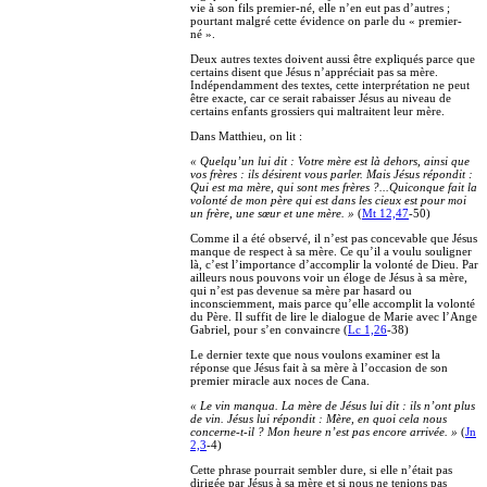
vie à son fils premier-né, elle n’en eut pas d’autres ;
pourtant malgré cette évidence on parle du « premier-
né ».
Deux autres textes doivent aussi être expliqués parce que
certains disent que Jésus n’appréciait pas sa mère.
Indépendamment des textes, cette interprétation ne peut
être exacte, car ce serait rabaisser Jésus au niveau de
certains enfants grossiers qui maltraitent leur mère.
Dans Matthieu, on lit :
« Quelqu’un lui dit : Votre mère est là dehors, ainsi que
vos frères : ils désirent vous parler. Mais Jésus répondit :
Qui est ma mère, qui sont mes frères ?...Quiconque fait la
volonté de mon père qui est dans les cieux est pour moi
un frère, une sœur et une mère. »
(
Mt 12,47
-50)
Comme il a été observé, il n’est pas concevable que Jésus
manque de respect à sa mère. Ce qu’il a voulu souligner
là, c’est l’importance d’accomplir la volonté de Dieu. Par
ailleurs nous pouvons voir un éloge de Jésus à sa mère,
qui n’est pas devenue sa mère par hasard ou
inconsciemment, mais parce qu’elle accomplit la volonté
du Père. Il suffit de lire le dialogue de Marie avec l’Ange
Gabriel, pour s’en convaincre (
Lc 1,26
-38)
Le dernier texte que nous voulons examiner est la
réponse que Jésus fait à sa mère à l’occasion de son
premier miracle aux noces de Cana.
« Le vin manqua. La mère de Jésus lui dit : ils n’ont plus
de vin. Jésus lui répondit : Mère, en quoi cela nous
concerne-t-il ? Mon heure n’est pas encore arrivée. »
(
Jn
2,3
-4)
Cette phrase pourrait sembler dure, si elle n’était pas
dirigée par Jésus à sa mère et si nous ne tenions pas