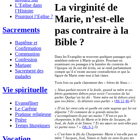
La virginité de
L’Eglise dans
l’Histoire
Marie, n’est-elle
Pourquoi l’Eglise ?
pas contraire à la
Sacrements
Bible ?
Baptême et
Confirmation
Communion
Dans les Evangiles se trouvent quelques passages qui
Confession
semblent enlever à Marie sa gloire. Pourtant en
examinant ces passages à la lumière du contexte de
Mariage
l’époque où ils ont été écrits, on se rend parfaitement
Sacrement des
compte qu’il n’existe aucune contradiction et que la
figure de Marie reste tout à fait claire.
malades
Trois fois on parle clairement des « frères de Jésus » :
Vie spirituelle
« Jésus parlait encore à la foule, quand sa mère et ses
frères guettaient dehors pour avoir l’occasion de lui
parler. Quelqu’un lui dit : Votre mère est là dehors ainsi
que vos frères ; ils désirent vous parler. »
(
Mt 12,46
-47)
Evangéliser
Le Carême
« D’où lui vient cela et quelle est cette sagesse qui lui est
départie ? Et comment de si grands miracles
Pratique religieuse
s’accomplissent-ils par ses mains ? N’est-ce pas le
Prière
charpentier, le fils de Marie et le frère de Jacques, de
José, de Jude et de Simon ? Et ses sœurs ne sont-elles pas
Temps liturgiques
ici parmi nous ? »
(
Mc 6,2
-3)
« C’est bien le fils du Charpentier. Marie n’est-elle pas sa
Vocation
mère ? Jacques, José, Simon et Jude ne sont-ils pas ses