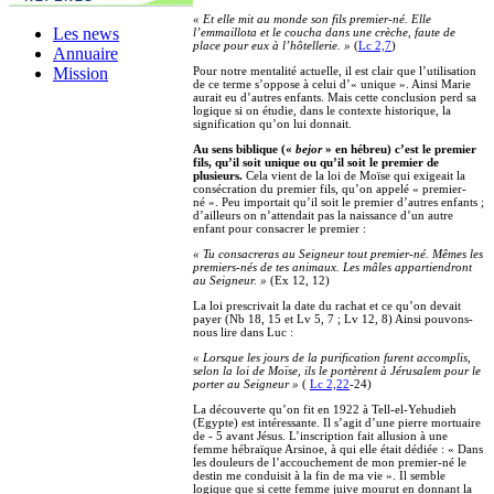
« Et elle mit au monde son fils premier-né. Elle
Les news
l’emmaillota et le coucha dans une crèche, faute de
place pour eux à l’hôtellerie. »
(
Lc 2,7
)
Annuaire
Pour notre mentalité actuelle, il est clair que l’utilisation
Mission
de ce terme s’oppose à celui d’« unique ». Ainsi Marie
aurait eu d’autres enfants. Mais cette conclusion perd sa
logique si on étudie, dans le contexte historique, la
signification qu’on lui donnait.
Au sens biblique («
bejor
» en hébreu) c’est le premier
fils, qu’il soit unique ou qu’il soit le premier de
plusieurs.
Cela vient de la loi de Moïse qui exigeait la
consécration du premier fils, qu’on appelé « premier-
né ». Peu importait qu’il soit le premier d’autres enfants ;
d’ailleurs on n’attendait pas la naissance d’un autre
enfant pour consacrer le premier :
« Tu consacreras au Seigneur tout premier-né. Mêmes les
premiers-nés de tes animaux. Les mâles appartiendront
au Seigneur. »
(Ex 12, 12)
La loi prescrivait la date du rachat et ce qu’on devait
payer (Nb 18, 15 et Lv 5, 7 ; Lv 12, 8) Ainsi pouvons-
nous lire dans Luc :
« Lorsque les jours de la purification furent accomplis,
selon la loi de Moïse, ils le portèrent à Jérusalem pour le
porter au Seigneur »
(
Lc 2,22
-24)
La découverte qu’on fit en 1922 à Tell-el-Yehudieh
(Egypte) est intéressante. Il s’agit d’une pierre mortuaire
de - 5 avant Jésus. L’inscription fait allusion à une
femme hébraïque Arsinoe, à qui elle était dédiée : « Dans
les douleurs de l’accouchement de mon premier-né le
destin me conduisit à la fin de ma vie ». Il semble
logique que si cette femme juive mourut en donnant la