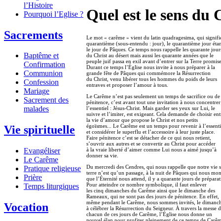
l’Histoire
Quel est le sens du
Pourquoi l’Eglise ?
Sacrements
Le mot « carême » vient du latin quadragesima, qui signifi
quarantième (sous-entendu : jour), le quarantième jour éta
le jour de Pâques. Ce temps nous rappelle les quarante jour
Baptême et
du Christ au désert mais aussi les quarante années que le
peuple juif passa en exil avant d’entrer sur la Terre promise
Confirmation
Durant ce temps l’Église nous invite à nous préparer à la
Communion
grande fête de Pâques qui commémore la Résurrection
du Christ, venu libérer tous les hommes du poids de leurs
Confession
entraves et proposer l’amour à tous.
Mariage
Le Carême n’est pas seulement un temps de sacrifice ou de
Sacrement des
pénitence, c’est avant tout une invitation à nous concentrer
malades
l’essentiel : Jésus-Christ. Mais garder ses yeux sur Lui, le
suivre et l’imiter, est exigeant. Cela demande de choisir ent
la vie d’amour que propose le Christ et nos petits
égoïsmes... Le Carême est un temps pour revenir à l’essenti
Vie spirituelle
et considérer le superflu et l’accessoire à leur juste place.
Faire pénitence c’est se détacher de ce qui nous retient,
s’ouvrir aux autres et se convertir au Christ pour accéder
Evangéliser
à la vraie liberté d’aimer comme Lui nous a aimé jusqu’à
donner sa vie.
Le Carême
Du mercredi des Cendres, qui nous rappelle que notre vie 
Pratique religieuse
terre n’est qu’un passage, à la nuit de Pâques qui nous mon
Prière
que l’Éternité nous attend, il y a quarante jours de préparat
Pour atteindre ce nombre symbolique, il faut enlever
Temps liturgiques
les cinq dimanches du Carême ainsi que le dimanche des
Rameaux, qui ne sont pas des jours de pénitence. En effet,
même pendant le Carême, nous sommes invités, le dimanc
Vocation
à célébrer la Résurrection du Seigneur. À travers la messe 
chacun de ces jours de Carême, l’Église nous donne un
nouvel élan pour profiter pleinement de ce temps de Carê