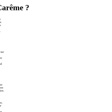
 Carême ?
e
nt
s
.
 sur
re
el
sur
tre
ion.
he,
de
me.