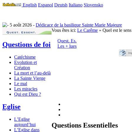
English
Espanol
Deutsh
Italiano
Slovensko
5 août 2026 -
Dédicace de la basilique Sainte Marie Majeure
Vous êtes ici:
Le Carême
» Quel est le sen
Quest. Es.
Questions de foi
Les + lues
Catéchisme
Evolution et
Création
La mort et l’au-delà
La Sainte Vierge
Le mal
Les miracles
Qui est Dieu ?
Eglise
L’Eglise
Questions Essentielles
aujourd’hui
L’Eglise dans