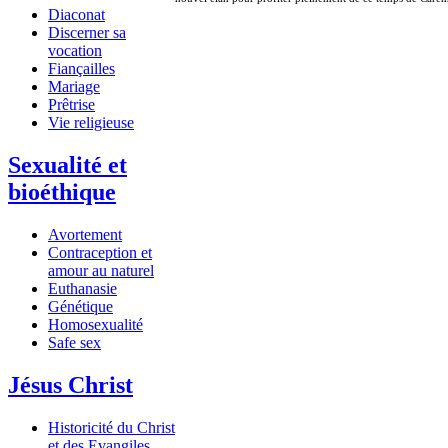
Diaconat
Discerner sa
vocation
Fiançailles
Mariage
Prêtrise
Vie religieuse
Sexualité et
bioéthique
Avortement
Contraception et
amour au naturel
Euthanasie
Génétique
Homosexualité
Safe sex
Jésus Christ
Historicité du Christ
et des Evangiles