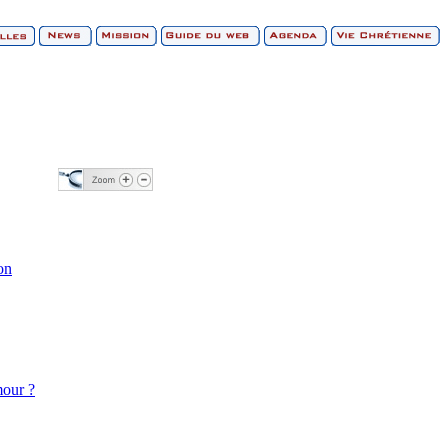
on
mour ?