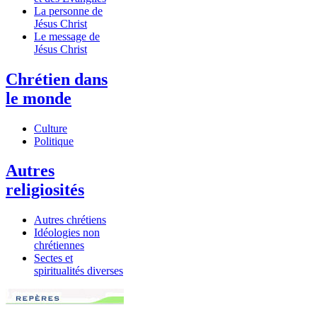
La personne de
Jésus Christ
Le message de
Jésus Christ
Chrétien dans
le monde
Culture
Politique
Autres
religiosités
Autres chrétiens
Idéologies non
chrétiennes
Sectes et
spiritualités diverses