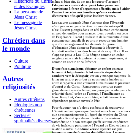
Historicité du Christ
même si bien sûr, ils ont une longueur d’avance !
Eduquer ne consiste donc pas à faire passer ses
et des Evangiles
convictions à force d’arguments affectifs, mais à aider
La personne de
l’autre à accéder aux lumières qu’on a vraiment
découvertes afin qu’il puisse les faire siennes.
Jésus Christ
Le message de
Les pauvres auxquels Jésus s’adresse dans l’Evangile
n’ont pas les moyens de rêver un monde autre qu’il
Jésus Christ
n’est. Ils sont plongés dans un réel humain et réclament
un peu de lumière pour avancer. Leur question est celle
de l’espérance. Ils ont plus besoin de la rencontre d’une
Chrétien dans
personne par laquelle ils pourront recevoir une lumière
que d’un enseignement fait de mots. En guise
le monde
d’éducation Jésus donne sa Personne à découvrir. Il
introduit ses disciples dans le secret de ce qu’Il vit. Il ne
s’oppose pas à la Loi ; Il la désigne comme un cadre
religieux utile mais impuissant à donner l’espérance, et
Culture
comme en attente de sa Présence.
Politique
D’une façon analogue, éduquer un enfant en en se
bornant à lui présenter la loi morale risque de le
conduire vers le désespoir
, car on y manque toujours : la
Autres
loi ayant surtout pour but de nous rendre lucides sur
notre incapacité à être vraiment humains sans la présence
religiosités
d’autrui et du Christ ! Remarquons que si on pense
généralement à éviter le mal, on pense peu à éduquer à la
créativité dans l’ordre de l’amour, à l’intelligence du
bien. Jésus, Lui, s’occupe du bien, et fait découvrir sa
Autres chrétiens
dépendance positive envers le Père.
Idéologies non
Pour éduquer, on n’a donc pas besoin de tout savoir.
chrétiennes
L’intérêt authentique - que l’enfant saura bien discerner -
Sectes et
que nous manifesterons à l’égard du mystère du Christ
sera plus fécond que des explications. Le contenu
spiritualités diverses
catéchétique n’a son sens que greffé sur une expérience
de vie intérieure personnelle à l’égard de Dieu et dans la
relation à autrui.
Conduire vers le mystère est plus
important que de formuler des définitions. Le cœur