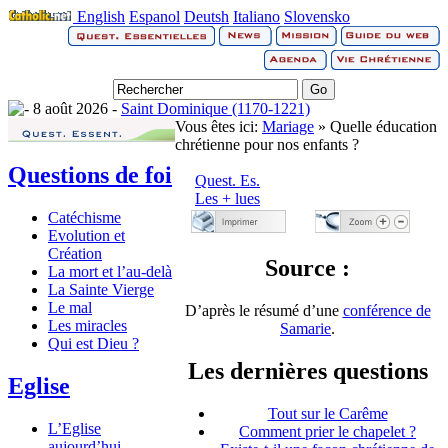
English
Espanol
Deutsh
Italiano
Slovensko
8 août 2026 -
Saint Dominique (1170-1221)
Vous êtes ici:
Mariage
» Quelle éducation
chrétienne pour nos enfants ?
Questions de foi
Quest. Es.
Les + lues
Catéchisme
Evolution et
Création
Source :
La mort et l’au-delà
La Sainte Vierge
Le mal
D’après le résumé d’une
conférence de
Les miracles
Samarie
.
Qui est Dieu ?
Les dernières questions
Eglise
Tout sur le Carême
L’Eglise
Comment prier le chapelet ?
aujourd’hui