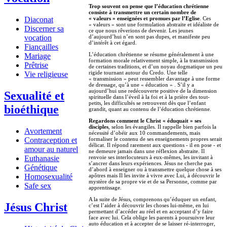
Trop souvent on pense que l’éducation chrétienne
consiste à transmettre un certain nombre de
Diaconat
« valeurs » enseignées et promues par l’Eglise
. Ces
« valeurs » sont une formulation abstraite et idéaliste de
Discerner sa
ce que nous rêverions de devenir. Les jeunes
vocation
d’aujourd’hui n’en sont pas dupes, et manifeste peu
d’intérêt à cet égard.
Fiançailles
L’éducation chrétienne se résume généralement à une
Mariage
formation morale relativement simple, à la transmission
Prêtrise
de certaines traditions, et d’un noyau dogmatique un peu
rigide tournant autour du Credo. Une telle
Vie religieuse
« transmission » peut ressembler davantage à une forme
de dressage, qu’à une « éducation » . S’il y a
aujourd’hui une redécouverte positive de la dimension
Sexualité et
spirituelle dans l’éveil à la foi et à la prière des tout-
petits, les difficultés se retrouvent dès que l’enfant
bioéthique
grandit, quant au contenu de l’éducation chrétienne.
Regardons comment le Christ « éduquait » ses
disciples
, selon les évangiles. Il rappelle bien parfois la
Avortement
nécessité d’obéir aux 10 commandements, mais
Contraception et
formaliser le contenu de ses enseignements propres serait
délicat. Il répond rarement aux questions - il en pose - et
amour au naturel
ne demeure jamais dans une réflexion abstraite. Il
Euthanasie
renvoie ses interlocuteurs à eux-mêmes, les invitant à
s’ancrer dans leurs expériences. Jésus ne cherche pas
Génétique
d’abord à enseigner ou à transmettre quelque chose à ses
Homosexualité
apôtres mais Il les invite à vivre avec Lui, à découvrir le
mystère de sa propre vie et de sa Personne, comme par
Safe sex
apprentissage.
A la suite de Jésus, comprenons qu’éduquer un enfant,
Jésus Christ
c’est l’aider à découvrir les choses lui-même, en lui
permettant d’accéder au réel et en acceptant d’y faire
face avec lui. Cela oblige les parents à poursuivre leur
auto éducation et à accepter de se laisser ré-interroger,