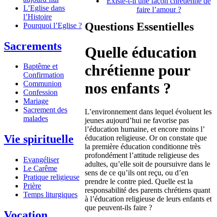
Existe-t-il une façon chrétienne de
L’Eglise dans
faire l’amour ?
l’Histoire
Questions Essentielles
Pourquoi l’Eglise ?
Sacrements
Quelle éducation
chrétienne pour
Baptême et
Confirmation
nos enfants ?
Communion
Confession
Mariage
Sacrement des
L’environnement dans lequel évoluent les
malades
jeunes aujourd’hui ne favorise pas
l’éducation humaine, et encore moins l’
Vie spirituelle
éducation religieuse. Or on constate que
la première éducation conditionne très
profondément l’attitude religieuse des
Evangéliser
adultes, qu’elle soit de poursuivre dans le
Le Carême
sens de ce qu’ils ont reçu, ou d’en
Pratique religieuse
prendre le contre pied. Quelle est la
Prière
responsabilité des parents chrétiens quant
Temps liturgiques
à l’éducation religieuse de leurs enfants et
que peuvent-ils faire ?
Vocation