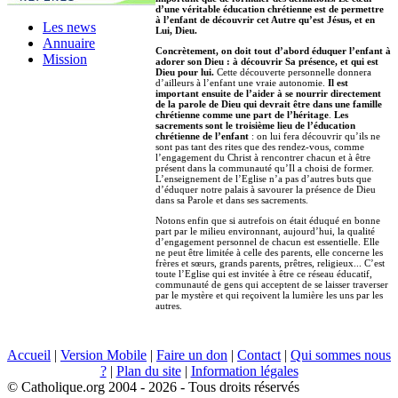
d’une véritable éducation chrétienne est de permettre
à l’enfant de découvrir cet Autre qu’est Jésus, et en
Les news
Lui, Dieu.
Annuaire
Concrètement, on doit tout d’abord éduquer l’enfant à
Mission
adorer son Dieu : à découvrir Sa présence, et qui est
Dieu pour lui.
Cette découverte personnelle donnera
d’ailleurs à l’enfant une vraie autonomie.
Il est
important ensuite de l’aider à se nourrir directement
de la parole de Dieu qui devrait être dans une famille
chrétienne comme une part de l’héritage
.
Les
sacrements sont le troisième lieu de l’éducation
chrétienne de l’enfant
: on lui fera découvrir qu’ils ne
sont pas tant des rites que des rendez-vous, comme
l’engagement du Christ à rencontrer chacun et à être
présent dans la communauté qu’Il a choisi de former.
L’enseignement de l’Eglise n’a pas d’autres buts que
d’éduquer notre palais à savourer la présence de Dieu
dans sa Parole et dans ses sacrements.
Notons enfin que si autrefois on était éduqué en bonne
part par le milieu environnant, aujourd’hui, la qualité
d’engagement personnel de chacun est essentielle. Elle
ne peut être limitée à celle des parents, elle concerne les
frères et sœurs, grands parents, prêtres, religieux... C’est
toute l’Eglise qui est invitée à être ce réseau éducatif,
communauté de gens qui acceptent de se laisser traverser
par le mystère et qui reçoivent la lumière les uns par les
autres.
Accueil
|
Version Mobile
|
Faire un don
|
Contact
|
Qui sommes nous
?
|
Plan du site
|
Information légales
© Catholique.org 2004 - 2026 - Tous droits réservés