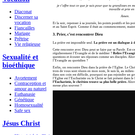
je t’offre tout ce que je suis pour que tu grandisses en mo
travaille et prie en
Diaconat
Amen.
Discerner sa
vocation
Et la soir, repenser à sa journée, les points positifs et les po
et au Saint Esprit. Comme il était au commencement, maint
Fiançailles
Mariage
3. Prier, c’est rencontrer Dieu
Prêtrise
La prière est impossible seul.
La prière est un dialogue à 
Vie religieuse
Cette rencontre avec Dieu peut se faire par sa Parole. Est-c
régulierement l’Evangile et de le méditer ?
Relire l’Evangil
Sexualité et
questions et écouter ses réponses comme ses disciples. Alo
l’Evangile au quotidien ?
bioéthique
Enfin, on rencontre Dieu dans la prière de l’Eglise. Le Chr
trois de vous sont réunis en mon nom, Je suis là, au milieu
dans son coin est difficile, pourquoi ne pas rejoindre un g
Avortement
l’Eglise est l’Eucharistie ou le Christ se fait présent dans l
l’Eucharistie, le chrétien trouve sa plus belle prière.
Alors
Contraception et
messe plus souvent ?
amour au naturel
Euthanasie
Génétique
Homosexualité
Safe sex
Jésus Christ