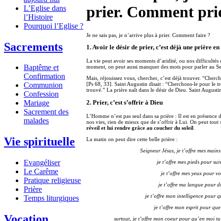
prier. Comment pri
L’Eglise dans
l’Histoire
Pourquoi l’Eglise ?
Je ne sais pas, je n’arrive plus à prier. Comment faire ?
Sacrements
1. Avoir le désir de prier, c’est déjà une prière en
La vie peut avoir ses moments d’aridité, ou nos difficultés
Baptême et
moment, on peut aussi manquer des mots pour parler au Se
Confirmation
Mais, réjouissez vous, chercher, c’est déjà trouver. “Cherc
[Ps 68, 33]. Saint Augustin disait : “Cherchons-le pour le 
Communion
trouvé.” La prière naît dans le désir de Dieu. Saint Augustin
Confession
Mariage
2. Prier, c’est s’offrir à Dieu
Sacrement des
L’Homme n’est pas seul dans sa prière : Il est en présence 
malades
nos vies, rien de mieux que de s’offrir à Lui. On peut tou
réveil et lui rendre grâce au coucher du soleil
.
Vie spirituelle
La matin on peut dire cette belle prière :
Seigneur Jésus, je t’offre mes mains
Evangéliser
je t’offre mes pieds pour su
Le Carême
je t’offre mes yeux pour v
Pratique religieuse
je t’offre ma langue pour di
Prière
je t’offre mon intelligence pour 
Temps liturgiques
je t’offre mon esprit pour que
Vocation
surtout, je t’offre mon coeur pour qu’en moi tu