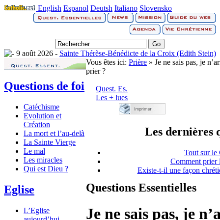
English
Espanol
Deutsh
Italiano
Slovensko
9 août 2026 -
Sainte Thérèse-Bénédicte de la Croix (Edith Stein)
Vous êtes ici:
Prière
» Je ne sais pas, je n’a
prier ?
Questions de foi
Quest. Es.
Les + lues
Catéchisme
Evolution et
Création
Les dernières 
La mort et l’au-delà
La Sainte Vierge
Le mal
Tout sur l
Les miracles
Comment prier l
Qui est Dieu ?
Existe-t-il une façon chrét
Questions Essentielles
Eglise
Je ne sais pas, je n’
L’Eglise
aujourd’hui