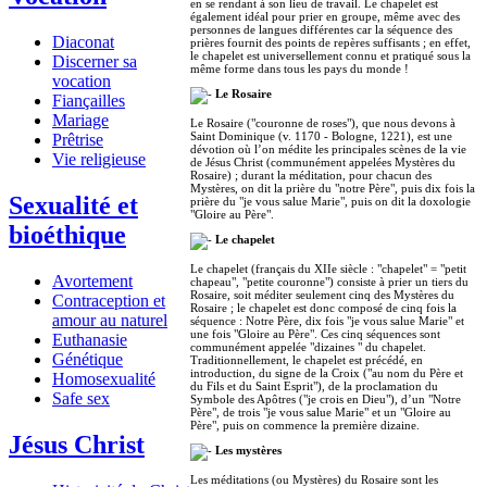
en se rendant à son lieu de travail. Le chapelet est
également idéal pour prier en groupe, même avec des
personnes de langues différentes car la séquence des
Diaconat
prières fournit des points de repères suffisants ; en effet,
le chapelet est universellement connu et pratiqué sous la
Discerner sa
même forme dans tous les pays du monde !
vocation
Le Rosaire
Fiançailles
Mariage
Le Rosaire ("couronne de roses"), que nous devons à
Saint Dominique (v. 1170 - Bologne, 1221), est une
Prêtrise
dévotion où l’on médite les principales scènes de la vie
Vie religieuse
de Jésus Christ (communément appelées Mystères du
Rosaire) ; durant la méditation, pour chacun des
Mystères, on dit la prière du "notre Père", puis dix fois la
Sexualité et
prière du "je vous salue Marie", puis on dit la doxologie
"Gloire au Père".
bioéthique
Le chapelet
Le chapelet (français du XIIe siècle : "chapelet" = "petit
Avortement
chapeau", "petite couronne") consiste à prier un tiers du
Rosaire, soit méditer seulement cinq des Mystères du
Contraception et
Rosaire ; le chapelet est donc composé de cinq fois la
amour au naturel
séquence : Notre Père, dix fois "je vous salue Marie" et
une fois "Gloire au Père". Ces cinq séquences sont
Euthanasie
communément appelée "dizaines " du chapelet.
Génétique
Traditionnellement, le chapelet est précédé, en
introduction, du signe de la Croix ("au nom du Père et
Homosexualité
du Fils et du Saint Esprit"), de la proclamation du
Safe sex
Symbole des Apôtres ("je crois en Dieu"), d’un "Notre
Père", de trois "je vous salue Marie" et un "Gloire au
Père", puis on commence la première dizaine.
Jésus Christ
Les mystères
Les méditations (ou Mystères) du Rosaire sont les