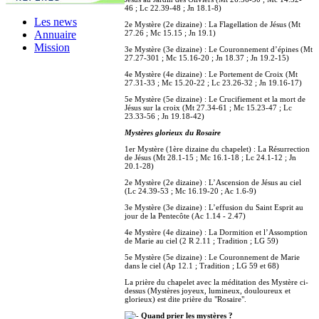
46 ; Lc 22.39-48 ; Jn 18.1-8)
Les news
2e Mystère (2e dizaine) : La Flagellation de Jésus (Mt
27.26 ; Mc 15.15 ; Jn 19.1)
Annuaire
Mission
3e Mystère (3e dizaine) : Le Couronnement d’épines (Mt
27.27-301 ; Mc 15.16-20 ; Jn 18.37 ; Jn 19.2-15)
4e Mystère (4e dizaine) : Le Portement de Croix (Mt
27.31-33 ; Mc 15.20-22 ; Lc 23.26-32 ; Jn 19.16-17)
5e Mystère (5e dizaine) : Le Crucifiement et la mort de
Jésus sur la croix (Mt 27.34-61 ; Mc 15.23-47 ; Lc
23.33-56 ; Jn 19.18-42)
Mystères glorieux du Rosaire
1er Mystère (1ère dizaine du chapelet) : La Résurrection
de Jésus (Mt 28.1-15 ; Mc 16.1-18 ; Lc 24.1-12 ; Jn
20.1-28)
2e Mystère (2e dizaine) : L’Ascension de Jésus au ciel
(Lc 24.39-53 ; Mc 16.19-20 ; Ac 1.6-9)
3e Mystère (3e dizaine) : L’effusion du Saint Esprit au
jour de la Pentecôte (Ac 1.14 - 2.47)
4e Mystère (4e dizaine) : La Dormition et l’Assomption
de Marie au ciel (2 R 2.11 ; Tradition ; LG 59)
5e Mystère (5e dizaine) : Le Couronnement de Marie
dans le ciel (Ap 12.1 ; Tradition ; LG 59 et 68)
La prière du chapelet avec la méditation des Mystère ci-
dessus (Mystères joyeux, lumineux, douloureux et
glorieux) est dite prière du "Rosaire".
Quand prier les mystères ?