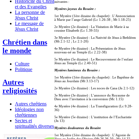
Historicité du Christ
suivantes :
et des Evangiles
Mystères joyeux du Rosaire :
La personne de
1er Mystère (1ère dizaine du chapelet) : L’Annonciation
Jésus Christ
à Marie par l’ange Gabriel (Lc 1.26-38 ; Mt 1.18-25)
Le message de
2e Mystère (2e dizaine) : La Visitation de Marie à sa
Jésus Christ
cousine Elisabeth (Lc 1.39-55)
3e Mystère (3e dizaine) : La Nativité de Jésus à Bethléem
Chrétien dans
(Mt 2.1-12 ; Lc 2.1-20)
le monde
4e Mystère (4e dizaine) : La Présentation de Jésus
nouveau-né au Temple (Lc 2.22-38)
5e Mystère (5e dizaine) : Le Recouvrement de l’enfant
Culture
Jésus au Temple (Lc 2.40-51)
Politique
Mystères lumineux du Rosaire :
1er Mystère (1ère dizaine du chapelet) : Le Baptême de
Autres
Jésus au Jourdain (Mt 3.13-17)
2e Mystère (2e dizaine) : Les noces de Cana (Jn 2.1-12)
religiosités
3e Mystère (3e dizaine) : L’annonce du Royaume de
Dieu avec l’invitation à la conversion (Mc 1.15)
Autres chrétiens
4e Mystère (4e dizaine) : La Transfiguration (Lc 9.28-
Idéologies non
36)
chrétiennes
5e Mystère (5e dizaine) : L’institution de l’Eucharistie
Sectes et
(Jn 13)
spiritualités diverses
Mystères douloureux du Rosaire
1er Mystère (1ère dizaine du chapelet) : L’Agonie de
Jésus au Jardin des Oliviers (Mt 26.36-50 ; Mc 14.32-