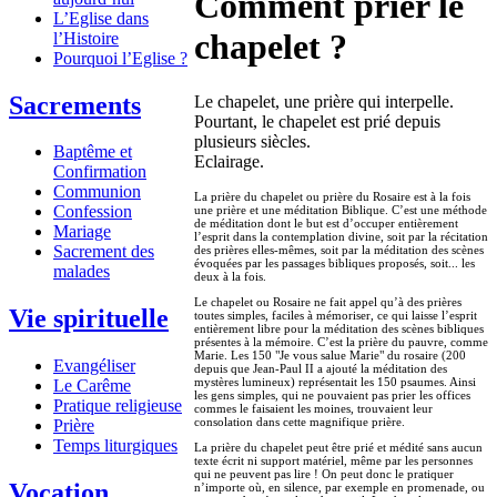
Comment prier le
L’Eglise dans
chapelet ?
l’Histoire
Pourquoi l’Eglise ?
Sacrements
Le chapelet, une prière qui interpelle.
Pourtant, le chapelet est prié depuis
plusieurs siècles.
Baptême et
Eclairage.
Confirmation
Communion
La prière du chapelet ou prière du Rosaire est à la fois
Confession
une prière et une méditation Biblique. C’est une méthode
de méditation dont le but est d’occuper entièrement
Mariage
l’esprit dans la contemplation divine, soit par la récitation
Sacrement des
des prières elles-mêmes, soit par la méditation des scènes
évoquées par les passages bibliques proposés, soit... les
malades
deux à la fois.
Le chapelet ou Rosaire ne fait appel qu’à des prières
Vie spirituelle
toutes simples, faciles à mémoriser, ce qui laisse l’esprit
entièrement libre pour la méditation des scènes bibliques
présentes à la mémoire. C’est la prière du pauvre, comme
Marie. Les 150 "Je vous salue Marie" du rosaire (200
Evangéliser
depuis que Jean-Paul II a ajouté la méditation des
mystères lumineux) représentait les 150 psaumes. Ainsi
Le Carême
les gens simples, qui ne pouvaient pas prier les offices
Pratique religieuse
commes le faisaient les moines, trouvaient leur
consolation dans cette magnifique prière.
Prière
Temps liturgiques
La prière du chapelet peut être prié et médité sans aucun
texte écrit ni support matériel, même par les personnes
qui ne peuvent pas lire ! On peut donc le pratiquer
Vocation
n’importe où, en silence, par exemple en promenade, ou