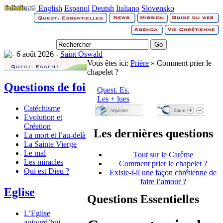
English
Espanol
Deutsh
Italiano
Slovensko
6 août 2026 -
Saint Oswald
Vous êtes ici:
Prière
» Comment prier le
chapelet ?
Questions de foi
Quest. Es.
Les + lues
Catéchisme
Evolution et
Création
Les dernières questions
La mort et l’au-delà
La Sainte Vierge
Le mal
Tout sur le Carême
Les miracles
Comment prier le chapelet ?
Qui est Dieu ?
Existe-t-il une façon chrétienne de
faire l’amour ?
Eglise
Questions Essentielles
L’Eglise
aujourd’hui