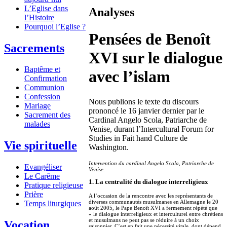
L’Eglise dans
Analyses
l’Histoire
Pourquoi l’Eglise ?
Pensées de Benoît
Sacrements
XVI sur le dialogue
Baptême et
avec l’islam
Confirmation
Communion
Confession
Nous publions le texte du discours
Mariage
prononcé le 16 janvier dernier par le
Sacrement des
Cardinal Angelo Scola, Patriarche de
malades
Venise, durant l’Intercultural Forum for
Studies in Fait hand Culture de
Vie spirituelle
Washington.
Intervention du cardinal Angelo Scola, Patriarche de
Evangéliser
Venise.
Le Carême
1. La centralité du dialogue interreligieux
Pratique religieuse
Prière
A l’occasion de la rencontre avec les représentants de
diverses communautés musulmanes en Allemagne le 20
Temps liturgiques
août 2005, le Pape Benoît XVI a fermement répété que
« le dialogue interreligieux et interculturel entre chrétiens
et musulmans ne peut pas se réduire à un choix
Vocation
saisonnier. C’est en fait une nécessité vitale, dont dépend