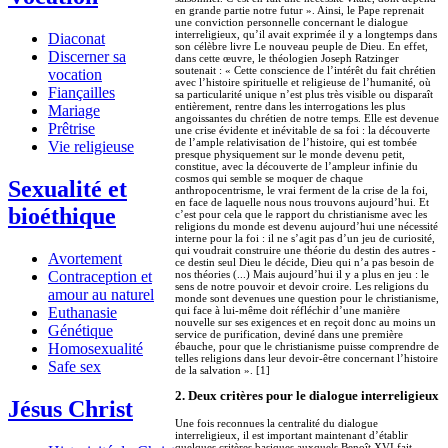
en grande partie notre futur ». Ainsi, le Pape reprenait
une conviction personnelle concernant le dialogue
interreligieux, qu’il avait exprimée il y a longtemps dans
Diaconat
son célèbre livre Le nouveau peuple de Dieu. En effet,
Discerner sa
dans cette œuvre, le théologien Joseph Ratzinger
soutenait : « Cette conscience de l’intérêt du fait chrétien
vocation
avec l’histoire spirituelle et religieuse de l’humanité, où
Fiançailles
sa particularité unique n’est plus très visible ou disparaît
entièrement, rentre dans les interrogations les plus
Mariage
angoissantes du chrétien de notre temps. Elle est devenue
Prêtrise
une crise évidente et inévitable de sa foi : la découverte
de l’ample relativisation de l’histoire, qui est tombée
Vie religieuse
presque physiquement sur le monde devenu petit,
constitue, avec la découverte de l’ampleur infinie du
cosmos qui semble se moquer de chaque
Sexualité et
anthropocentrisme, le vrai ferment de la crise de la foi,
en face de laquelle nous nous trouvons aujourd’hui. Et
bioéthique
c’est pour cela que le rapport du christianisme avec les
religions du monde est devenu aujourd’hui une nécessité
interne pour la foi : il ne s’agit pas d’un jeu de curiosité,
qui voudrait construire une théorie du destin des autres -
Avortement
ce destin seul Dieu le décide, Dieu qui n’a pas besoin de
Contraception et
nos théories (...) Mais aujourd’hui il y a plus en jeu : le
sens de notre pouvoir et devoir croire. Les religions du
amour au naturel
monde sont devenues une question pour le christianisme,
Euthanasie
qui face à lui-même doit réfléchir d’une manière
nouvelle sur ses exigences et en reçoit donc au moins un
Génétique
service de purification, deviné dans une première
Homosexualité
ébauche, pour que le christianisme puisse comprendre de
telles religions dans leur devoir-être concernant l’histoire
Safe sex
de la salvation ». [1]
2. Deux critères pour le dialogue interreligieux
Jésus Christ
Une fois reconnues la centralité du dialogue
interreligieux, il est important maintenant d’établir
quelques critères basiques auxquels Benoît XVI fait