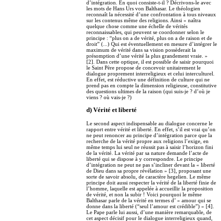
d’intégration. En quoi consiste-t-il ? Décrivons-le avec
les mots de Hans Urs von Balthasar. Le théologien
reconnaît la nécessité d’une confrontation à tous niveaux
sur les contenus même des religions. Ainsi « naîtra
quelque chose comme une échelle de vérités
reconnaissables, qui peuvent se coordonner selon le
principe : “plus on a de vérité, plus on a de raison et de
droit” (...) Qui est éventuellement en mesure d’intégrer le
maximum de vérité dans sa vision possèderait la
présomption d’une vérité la plus grandement vraie. »
[2]. Dans cette optique, il est possible de saisir pourquoi
le Saint Père propose de concevoir unitairement le
dialogue proprement interreligieux et celui interculturel.
En effet, est réductive une définition de culture qui ne
prend pas en compte la dimension religieuse, constitutive
des questions ultimes de la raison (qui suis-je ? d’où je
viens ? où vais-je ?)
d) Vérité et liberté
Le second aspect indispensable au dialogue concerne le
rapport entre vérité et liberté. En effet, s’il est vrai qu’on
ne peut renoncer au principe d’intégration parce que la
recherche de la vérité propre aux religions l’exige, en
même temps lui seul ne réussit pas à saisir l’horizon fini
de la vérité. La vérité par sa nature demande l’acte de
liberté qui se dispose à y correspondre. Le principe
d’intégration ne peut ne pas s’incliner devant la « liberté
de Dieu dans sa propre révélation » [3], proposant une
sorte de savoir absolu, de caractère hegelien. Le même
principe doit aussi respecter la vérité de la liberté finie de
l’homme, laquelle est appelée à accueillir la proposition
de vérité, et non la subir ! Voici pourquoi le même
Balthasar parle de la vérité en termes d’ « amour qui se
donne dans la liberté (“seul l’amour est crédible”) » [4].
Le Pape parle lui aussi, d’une manière remarquable, de
cet aspect décisif pour le dialogue interreligieux quand,