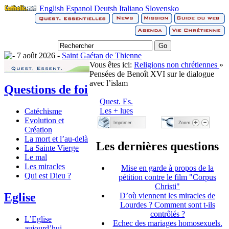
English
Espanol
Deutsh
Italiano
Slovensko
7 août 2026 -
Saint Gaétan de Thienne
Vous êtes ici:
Religions non chrétiennes
»
Pensées de Benoît XVI sur le dialogue
avec l’islam
Questions de foi
Quest. Es.
Les + lues
Catéchisme
Evolution et
Création
La mort et l’au-delà
Les dernières questions
La Sainte Vierge
Le mal
Les miracles
Mise en garde à propos de la
Qui est Dieu ?
pétition contre le film "Corpus
Christi"
Eglise
D’où viennent les miracles de
Lourdes ? Comment sont t-ils
contrôlés ?
L’Eglise
Echec des mariages homosexuels.
aujourd’hui