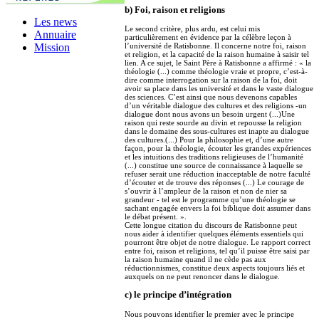
b) Foi, raison et religions
Les news
Le second critère, plus ardu, est celui mis
Annuaire
particulièrement en évidence par la célèbre leçon à
Mission
l’université de Ratisbonne. Il concerne notre foi, raison
et religion, et la capacité de la raison humaine à saisir tel
lien. A ce sujet, le Saint Père à Ratisbonne a affirmé : « la
théologie (...) comme théologie vraie et propre, c’est-à-
dire comme interrogation sur la raison de la foi, doit
avoir sa place dans les université et dans le vaste dialogue
des sciences. C’est ainsi que nous devenons capables
d’un véritable dialogue des cultures et des religions -un
dialogue dont nous avons un besoin urgent (...)Une
raison qui reste sourde au divin et repousse la religion
dans le domaine des sous-cultures est inapte au dialogue
des cultures.(...) Pour la philosophie et, d’une autre
façon, pour la théologie, écouter les grandes expériences
et les intuitions des traditions religieuses de l’humanité
(...) constitue une source de connaissance à laquelle se
refuser serait une réduction inacceptable de notre faculté
d’écouter et de trouve des réponses (...) Le courage de
s’ouvrir à l’ampleur de la raison et non de nier sa
grandeur - tel est le programme qu’une théologie se
sachant engagée envers la foi biblique doit assumer dans
le débat présent. ».
Cette longue citation du discours de Ratisbonne peut
nous aider à identifier quelques éléments essentiels qui
pourront être objet de notre dialogue. Le rapport correct
entre foi, raison et religions, tel qu’il puisse être saisi par
la raison humaine quand il ne cède pas aux
réductionnismes, constitue deux aspects toujours liés et
auxquels on ne peut renoncer dans le dialogue.
c) le principe d’intégration
Nous pouvons identifier le premier avec le principe