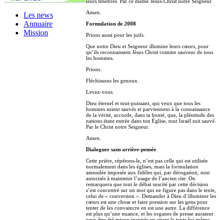
leurs ténèbres. Par ce même Jésus-Christ notre Seigneur.
Amen.
Les news
Annuaire
Formulation de 2008
Mission
Prions aussi pour les juifs.
Que notre Dieu et Seigneur illumine leurs cœurs, pour
qu’ils reconnaissent Jésus Christ comme sauveur de tous
les hommes.
Prions.
Fléchissons les genoux.
Levez-vous.
Dieu éternel et tout-puissant, qui veux que tous les
hommes soient sauvés et parviennent à la connaissance
de la vérité, accorde, dans ta bonté, que, la plénitude des
nations étant entrée dans ton Église, tout Israël soit sauvé.
Par le Christ notre Seigneur.
Amen.
Dialoguer sans arrière-pensée
Cette prière, répétons-le, n’est pas celle qui est utilisée
normalement dans les églises, mais la formulation
amendée imposée aux fidèles qui, par dérogation, sont
autorisés à maintenir l’usage de l’ancien rite. On
remarquera que tout le débat suscité par cette décision
s’est concentré sur un mot qui ne figure pas dans le texte,
celui de « conversion ». Demander à Dieu d’illuminer les
cœurs est une chose et faire pression sur les gens pour
tenter de les convaincre en est une autre. La différence
est plus qu’une nuance, et les organes de presse auraient
peut-être été mieux inspirés en citant le texte lui-même