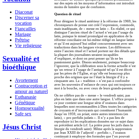
sur des sujets où les moyens d’information ont introduit
moins de lumière que de confusion.
Diaconat
Question de rituel
Discerner sa
Pour désigner le rituel antérieur à la réforme de 1969, les
vocation
chroniqueurs de presse ont créé l’expression, commode,
Fiançailles
mais inadéquate, de « messe en latin ». En réalité, ce qui
distingue l’ancien rituel de l’actuel n’est pas l’usage du
Mariage
latin, puisque le missel promulgué en application de la
Prêtrise
réforme conciliaire est lui-même rédigé en langue latine
et qu’il est aujourd’hui utilisé concurremment avec ses
Vie religieuse
traductions dans les langues vivantes. Les différences
entre l’ancien rituel et l’actuel portent sur des détails que
la plupart des journalistes seraient incapables
Sexualité et
d’expliquer, et dont on peut penser qu’ils ne les
passionnent guère. Disons seulement, puisque beaucoup
bioéthique
l’ignorent, que la célébration sous la forme actuelle n’est
qu’un retour à l’usage de l’antiquité tel qu’il est décrit
par les pères de l’Église, et qu’elle est beaucoup plus
proche des origines que ne l’était la liturgie d’il y a
Avortement
cinquante ans. La « tradition » n’est pas à confondre
avec les souvenirs d’enfance de ceux qui ont toujours ce
Contraception et
mot à la bouche, ou avec ceux de leurs grands-parents.
amour au naturel
On ne célèbre pas de « messe » le vendredi saint, pas
Euthanasie
plus en latin que dans une autre langue. L’office propre à
Génétique
ce jour contient une longue série d’oraisons dans
lesquelles sont recommandées à Dieu toutes les catégories
Homosexualité
de croyants et d’incroyants qui constituent l’humanité.
Safe sex
Jusqu’en 1959, on priait, entre autres intentions (en
latin), « pro perfidis judæis ». Il n’y a pas lieu de
reproduire ici les explications données sur ce sujet dans
Jésus Christ
un précédent article (cf. La prière pour les juifs dans la
liturgie du vendredi saint). Même après la suppression
par Jean XXIII de l’adjectif « perfidis », l’oraison
continuait à employer des formules que l’on pouvait