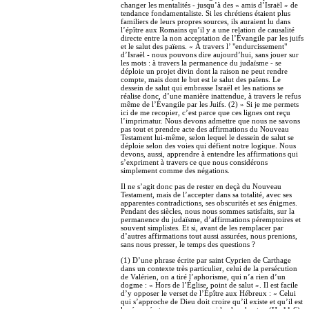
changer les mentalités - jusqu’à des « amis d’Israël » de
tendance fondamentaliste. Si les chrétiens étaient plus
familiers de leurs propres sources, ils auraient lu dans
l’épître aux Romains qu’il y a une relation de causalité
directe entre la non acceptation de l’Évangile par les juifs
et le salut des païens. « À travers l’ "endurcissement"
d’Israël - nous pouvons dire aujourd’hui, sans jouer sur
les mots : à travers la permanence du judaïsme - se
déploie un projet divin dont la raison ne peut rendre
compte, mais dont le but est le salut des païens. Le
dessein de salut qui embrasse Israël et les nations se
réalise donc, d’une manière inattendue, à travers le refus
même de l’Évangile par les Juifs. (2) » Si je me permets
ici de me recopier, c’est parce que ces lignes ont reçu
l’imprimatur. Nous devons admettre que nous ne savons
pas tout et prendre acte des affirmations du Nouveau
Testament lui-même, selon lequel le dessein de salut se
déploie selon des voies qui défient notre logique. Nous
devons, aussi, apprendre à entendre les affirmations qui
s’expriment à travers ce que nous considérons
simplement comme des négations.
Il ne s’agit donc pas de rester en deçà du Nouveau
Testament, mais de l’accepter dans sa totalité, avec ses
apparentes contradictions, ses obscurités et ses énigmes.
Pendant des siècles, nous nous sommes satisfaits, sur la
permanence du judaïsme, d’affirmations péremptoires et
souvent simplistes. Et si, avant de les remplacer par
d’autres affirmations tout aussi assurées, nous prenions,
sans nous presser, le temps des questions ?
(1) D’une phrase écrite par saint Cyprien de Carthage
dans un contexte très particulier, celui de la persécution
de Valérien, on a tiré l’aphorisme, qui n’a rien d’un
dogme : « Hors de l’Église, point de salut ». Il est facile
d’y opposer le verset de l’Épître aux Hébreux : « Celui
qui s’approche de Dieu doit croire qu’il existe et qu’il est