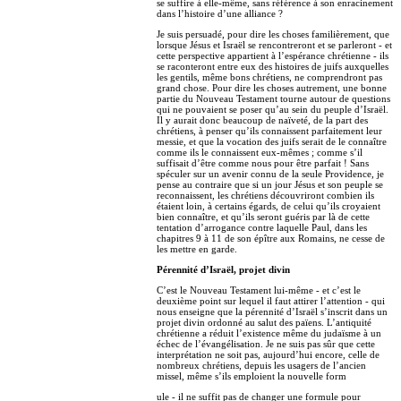
se suffire à elle-même, sans référence à son enracinement
dans l’histoire d’une alliance ?
Je suis persuadé, pour dire les choses familièrement, que
lorsque Jésus et Israël se rencontreront et se parleront - et
cette perspective appartient à l’espérance chrétienne - ils
se raconteront entre eux des histoires de juifs auxquelles
les gentils, même bons chrétiens, ne comprendront pas
grand chose. Pour dire les choses autrement, une bonne
partie du Nouveau Testament tourne autour de questions
qui ne pouvaient se poser qu’au sein du peuple d’Israël.
Il y aurait donc beaucoup de naïveté, de la part des
chrétiens, à penser qu’ils connaissent parfaitement leur
messie, et que la vocation des juifs serait de le connaître
comme ils le connaissent eux-mêmes ; comme s’il
suffisait d’être comme nous pour être parfait ! Sans
spéculer sur un avenir connu de la seule Providence, je
pense au contraire que si un jour Jésus et son peuple se
reconnaissent, les chrétiens découvriront combien ils
étaient loin, à certains égards, de celui qu’ils croyaient
bien connaître, et qu’ils seront guéris par là de cette
tentation d’arrogance contre laquelle Paul, dans les
chapitres 9 à 11 de son épître aux Romains, ne cesse de
les mettre en garde.
Pérennité d’Israël, projet divin
C’est le Nouveau Testament lui-même - et c’est le
deuxième point sur lequel il faut attirer l’attention - qui
nous enseigne que la pérennité d’Israël s’inscrit dans un
projet divin ordonné au salut des païens. L’antiquité
chrétienne a réduit l’existence même du judaïsme à un
échec de l’évangélisation. Je ne suis pas sûr que cette
interprétation ne soit pas, aujourd’hui encore, celle de
nombreux chrétiens, depuis les usagers de l’ancien
missel, même s’ils emploient la nouvelle form
ule - il ne suffit pas de changer une formule pour