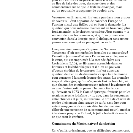
au lieu de faire des titres, des sous-titres et des
commentaires sur ce que le texte ne disait pas, mais
qu’on pouvait le soupçonner de vouloir dire.
Venons-en enfin au sujet. Il n’entre pas dans mon propos
de savoir s’il était opportun de concéder l’usage de
l’ancien missel aux fidèles qui en font la demande. La
question qui nous intéresse maintenant est beaucoup plus
fondamentale : si le chrétien considère Jésus comme « le
sauveur de tous les hommes », et qu’il exprime cette
conviction dans la liturgie, peut-il dialoguer sans arrière-
pensée avec ceux qui ne partagent pas sa foi ?
Une première remarque s’impose : le Nouveau
Testament, d’où sont tirées les formules qui ont soulevé
l’émotion (comme d’ailleurs l’allusion au voile posé sur
le cœur, qui est empruntée à la seconde épître aux
Corinthiens, 3,15), est librement accessible dans les
librairies et les bibliothèques et il n’est au pouvoir
d’aucun chrétien de le censurer. Il n’est donc pas
question de nier ou de dissimuler ce que tout le monde
peut constater à la simple lecture des textes. La première
étape du dialogue, qu’on n’a jamais fini de franchir, est
que chacun des interlocuteurs soit informé loyalement de
ce que l’autre croit ou pense. On peut citer ici ce
qu’écrivait en 1973 le Comité épiscopal français pour les
relations avec le judaïsme : « ... que, dans les rencontres
entre chrétiens et juifs, soit reconnu le droit de chacun de
rendre pleinement témoignage de sa foi sans être pour
autant soupçonné de vouloir détacher de manière
déloyale une personne de sa communauté pour l’attacher
à la sienne propre. » En bref, le juif a le droit de savoir
ce que croit le chrétien.
Connaissance du Messie, naïveté du chrétien
Or, c’est là, précisément, que les difficultés commencent.