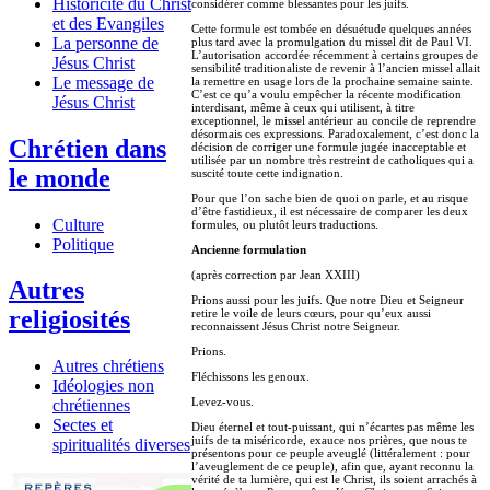
Historicité du Christ
considérer comme blessantes pour les juifs.
et des Evangiles
Cette formule est tombée en désuétude quelques années
La personne de
plus tard avec la promulgation du missel dit de Paul VI.
L’autorisation accordée récemment à certains groupes de
Jésus Christ
sensibilité traditionaliste de revenir à l’ancien missel allait
Le message de
la remettre en usage lors de la prochaine semaine sainte.
C’est ce qu’a voulu empêcher la récente modification
Jésus Christ
interdisant, même à ceux qui utilisent, à titre
exceptionnel, le missel antérieur au concile de reprendre
désormais ces expressions. Paradoxalement, c’est donc la
Chrétien dans
décision de corriger une formule jugée inacceptable et
utilisée par un nombre très restreint de catholiques qui a
le monde
suscité toute cette indignation.
Pour que l’on sache bien de quoi on parle, et au risque
d’être fastidieux, il est nécessaire de comparer les deux
Culture
formules, ou plutôt leurs traductions.
Politique
Ancienne formulation
(après correction par Jean XXIII)
Autres
Prions aussi pour les juifs. Que notre Dieu et Seigneur
religiosités
retire le voile de leurs cœurs, pour qu’eux aussi
reconnaissent Jésus Christ notre Seigneur.
Prions.
Autres chrétiens
Fléchissons les genoux.
Idéologies non
Levez-vous.
chrétiennes
Sectes et
Dieu éternel et tout-puissant, qui n’écartes pas même les
juifs de ta miséricorde, exauce nos prières, que nous te
spiritualités diverses
présentons pour ce peuple aveuglé (littéralement : pour
l’aveuglement de ce peuple), afin que, ayant reconnu la
vérité de ta lumière, qui est le Christ, ils soient arrachés à