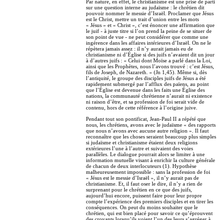
Par nature, en effet, le christianisme est une prise de parti
sur une question interne au judaïsme : le chrétien dit
pouvoir nommer le messie d’Israël. Proclamer que Jésus
est le Christ, mettre un trait d’union entre les mots
« Jésus » et « Christ », c’est énoncer une affirmation que
le juif - à juste titre si l’on prend la peine de se situer de
son point de vue - ne peut considérer que comme une
ingérence dans les affaires intérieures d’Israël. On ne le
répètera jamais assez : il n’y aurait jamais eu de
christianisme ni d’Église si des juifs n’avaient dit un jour
à d’autres juifs : « Celui dont Moïse a parlé dans la Loi,
ainsi que les Prophètes, nous l’avons trouvé : c’est Jésus,
fils de Joseph, de Nazareth. » (Jn 1,45). Même si, dès
l’antiquité, le groupe des disciples juifs de Jésus a été
rapidement submergé par l’afflux des païens, au point
que l’Église est devenue dans les faits une Église des
nations, la communauté chrétienne n’aurait ni existence
ni raison d’être, et sa profession de foi serait vide de
contenu, hors de cette référence à l’origine juive.
Pendant tout son pontificat, Jean-Paul II a répété que
nous, les chrétiens, avons avec le judaïsme « des rapports
que nous n’avons avec aucune autre religion ». Il faut
reconnaître que les choses seraient beaucoup plus simples
si judaïsme et christianisme étaient deux religions
extérieures l’une à l’autre et suivaient des voies
parallèles. Le dialogue pourrait alors se limiter à une
information mutuelle visant à enrichir la culture générale
de chacun de deux interlocuteurs (1). Hypothèse
malheureusement impossible : sans la profession de foi
« Jésus est le messie d’Israël », il n’y aurait pas de
christianisme. Et, il faut oser le dire, il n’y a rien de
surprenant pour le chrétien en ce que des juifs,
aujourd’hui encore, puissent faire pour leur propre
compte l’expérience des premiers disciples et en tirer les
conséquences. On peut du moins souhaiter que le
chrétien, qui est bien placé pour savoir ce qu’éprouvent
des croyants lorsqu’ils voient l’un des leurs s’agréger à