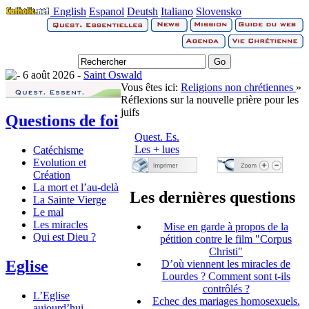
English
Espanol
Deutsh
Italiano
Slovensko
6 août 2026 -
Saint Oswald
Vous êtes ici:
Religions non chrétiennes
»
Réflexions sur la nouvelle prière pour les
juifs
Questions de foi
Quest. Es.
Les + lues
Catéchisme
Evolution et
Création
La mort et l’au-delà
Les dernières questions
La Sainte Vierge
Le mal
Les miracles
Mise en garde à propos de la
Qui est Dieu ?
pétition contre le film "Corpus
Christi"
Eglise
D’où viennent les miracles de
Lourdes ? Comment sont t-ils
contrôlés ?
L’Eglise
Echec des mariages homosexuels.
aujourd’hui