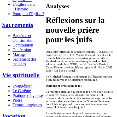
L’Eglise dans
Analyses
l’Histoire
Pourquoi l’Eglise ?
Réflexions sur la
Sacrements
nouvelle prière
Baptême et
pour les juifs
Confirmation
Communion
Confession
Dans cette réflexion documentée intitulée « Dialogue et
Mariage
profession de foi », le P. Michel Remaud revient sur la
formule latine amendée de la prière pour les juifs le
Sacrement des
Vendredi saint, selon le rituel exceptionnel, en latin,
malades
selon le rite de Jean XXIII, de l’Office de la Passion.
Cette réflexion a été publiée en ligne le 19 février 2008
dans « Un Echo d’Israël ».
Vie spirituelle
Le P. Michel Remaud est directeur de l’Institut chrétien
d’Etudes juives et de littérature rabbinique.
Evangéliser
Dialogue et profession de foi
Le Carême
La récente polémique au sujet de la prière pour les juifs
le vendredi saint a laissé de côté, me semble-t-il,
Pratique religieuse
l’essentiel de la question : le chrétien qui exprime sa foi
Prière
en faisant siennes les formules du Nouveau Testament
doit-il être soupçonné d’une volonté de conversion
Temps liturgiques
lorsqu’il dialogue avec les juifs ?
Avant de risquer une réponse à cette question, il est
Vocation
nécessaire de donner quelques précisions préliminaires