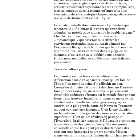
un autre groupe religieux que celui de leur origine,
accueille ces démarches personnelles sans triomphalisme,
mais au contraire avec la retenue qu’impose la plus
élémentaire décence, puisque chaque passage de ce genre
ravive la déchirure dont est née l’Église.
La situation est-elle donc sans issue ? Le chrétien qui
rencontre le juif n’aurait-il le choix qu’entre deux
attitudes, un prosélytisme militant ou le double langage ?
Chercher à convaincre, ou tenir un discours
« diplomatique » qui passerait sous silence les
convictions profondes, mais qui serait démenti par
l’expression liturgique de la foi dès que le juif aurait le
dos tourné ? Se laisser enfermer dans le piège de ce
dilemme, c’est, à mon avis, oublier deux données
importantes auxquelles les chrétiens sont généralement
peu attentifs.
Jésus, de culture juive
La première est que Jésus est de culture juive.
Affirmation banale en apparence, mais qui est loin de
l’être si l’on prend la peine d’y réfléchir un peu.
Lorsqu’on doit faire découvrir à des chrétiens l’arrière-
fond juif des évangiles, on se trouve le plus souvent
devant des auditoires déroutés par le monde étrange dans
lequel ils se trouvent introduits. L’immense majorité des
chrétiens est culturellement étrangère à ses propres
sources, et la plus grande partie du Nouveau Testament
est pour eux une terre inconnue. C’est là une situation
sur laquelle on doit se garder de porter une appréciation
superficielle. C’est un des résultats du passage de
l’Évangile d’Israël aux nations. Si l’Évangile a connu un
tel succès auprès des païens, c’est qu’il a une portée
universelle et que Jésus peut parler directement à des
gens qui sont étrangers à sa propre culture. Mais en
même temps, l’invitation à l’amour du prochain peut-elle